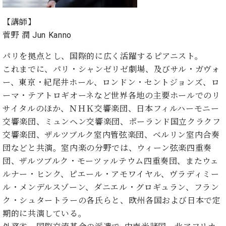
ト
ジオ
ピ
レン
【講師】
ア
タル
菅野 潤 Jun Kanno
ノ
ホー
ル・
パリを拠点とし、国際的に広く活躍するピアニスト。
C.
スタ
これまでに、パリ・シャンゼリゼ劇場、及びサル・ガヴォ
ベ
ジオ
ヒ
ー、東京・紀尾井ホール、ロンドン・セントジョンズ、ロ
空き
シ
ーマ・テアトロギオーネなど世界各地の主要ホールでのリ
状況
ュ
動
サイタルのほか、ＮＨＫ交響楽団、日本フィルハーモニー
タ
画
交響楽団、ミュンヘン交響楽団、ポーランド国立クラクフ
イ
収
交響楽団、ザルツブルク室内管弦楽団、ベルリン室内合奏
ン
録
団などと共演。室内楽の分野では、ウィーン弦楽四重奏
レ
サ
ジ
団、ザルツブルク・モーツァルテウム四重奏団、またウェ
ー
デ
ビ
ルナー・ヒンク、ピエール・アモワイヤル、ヴラディミー
ン
ス
ル・メンデルスゾーン、ダニエル・グロギュラン、フラン
ス
音
ク・シュタートラーの各氏らと、欧州各国および日本で定
ア
楽
期的に共演している。
ッ
教