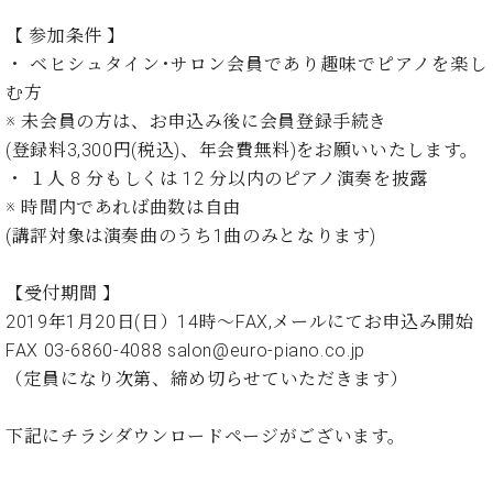
ン
迎。
サ
【 参加条件 】
ベ
会
ベヒ
ー
C.
ヒ
社
・ ベヒシュタイン･サロン会員であり趣味でピアノを楽し
シュ
ト
ベ
シ
案
む方
ヒ
タイ
ュ
内
※ 未会員の方は、お申込み後に会員登録手続き
シ
タ
レ
ン・
ュ
(登録料3,300円(税込)、年会費無料)をお願いいたします。
イ
ッ
シュ
タ
・ １人 8 分もしくは 12 分以内のピアノ演奏を披露
お
ン・
ス
イ
ーレ
問
シ
ン
※ 時間内であれば曲数は自由
ン
合
ュ
イ
音楽
(講評対象は演奏曲のうち1曲のみとなります)
コ
せ
ー
ベ
教室
ン
レ
ン
【受付期間 】
サ
ト
ー
2019年1月20日(日）14時～FAX,メールにてお申込み開始
納
ベ
ト
FAX 03-6860-4088 salon@euro-piano.co.jp
入
代
ヒ
グ
（定員になり次第、締め切らせていただきます）
シ
実
理
ラ
ュ
績
店
ン
タ
ホ
主
下記にチラシダウンロードページがございます。
ド
イ
ー
催
ピ
ン
ル・
イ
ア