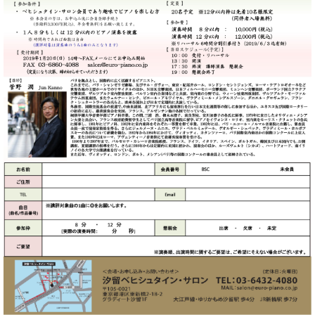
た
を
ラ
か
ヒ
ヒ
イ
い！
作
ン
ら
シ
シ
ン・
録
る
ド
の
ュ
ュ
サ
音
こ
ヒ
お
タ
タ
ロ
し
と
ス
知
イ
イ
ン
た
ト
ら
ン
ン
会
い！
音
リ
せ
レ
の
員
と
色
ー
(入
ジ
秘
い
と
荷
デ
密
う
ベ
タ
情
ン
音
方
ヒ
ッ
報
ス
楽
は、
シ
チ
等)
ニ
家
お
ュ
ュ
達
近
タ
ー
ベ
の
プ
く
C.
イ
ス・
ヒ
声
レ
の
ベ
ン・
イ
シ
ス
直
ヒ
ジ
ベ
ュ
リ
営
シ
ベ
ャ
ン
タ
リ
店
ュ
ヒ
パ
ト
イ
ー
舗
タ
シ
ン
ン・
ス
ま