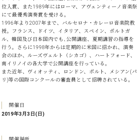
ー
内
位入賞、また1989年にはローマ、アヴェンティーノ音楽祭
(PDF)
にて最優秀演奏賞を受ける。
W.
お
1996年より2007年まで、バルセロナ・カレーロ音楽院教
ホ
問
授。フランス、ドイツ、イタリア、スペイン、ポルトガ
フ
い
マ
ル、韓国及び日本国内でも､公開講座、夏期講習の指導を
合
ン
行う。さらに1998年からは定期的に米国に招かれ、演奏
わ
プ
せ
会のほか、ルーズヴェルト（シカゴ）、ハートフォード、
ロ
南イリノイの各大学で公開講座を行っている。
フ
また近年、ヴィオッティ、ロンドン、ポルト、メシアン(パ
ェ
本
リ)等の国際コンクールの審査員として招聘されている。
ッ
社
シ
：
ョ
八
ナ
王
開催日
ル
子
2019年3月3日(日)
・
技
W.
術
ホ
営
フ
開催場所