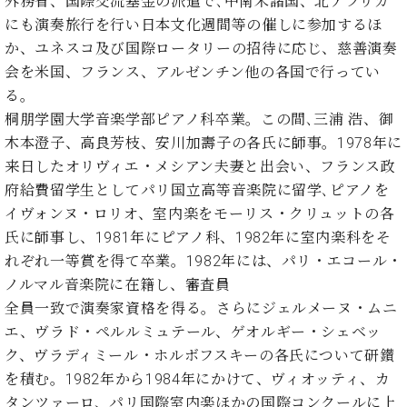
プ
外務省、国際交流基金の派遣で､中南米諸国、北アフリカ
室
ラ
にも演奏旅行を行い日本文化週間等の催しに参加するほ
ピ
イ
ア
か、ユネスコ及び国際ロータリーの招待に応じ、慈善演奏
ト
ノ
会を米国、フランス、アルゼンチン他の各国で行ってい
ピ
の
る。
ア
コ
桐朋学園大学音楽学部ピアノ科卒業。この間､三浦 浩、御
ノ
ン
木本澄子、高良芳枝、安川加壽子の各氏に師事。1978年に
シ
ェ
来日したオリヴィエ・メシアン夫妻と出会い、フランス政
C.
ル
ベ
府給費留学生としてパリ国立高等音楽院に留学､ピアノを
ジ
ヒ
イヴォンヌ・ロリオ、室内楽をモーリス・クリュットの各
ュ
シ
氏に師事し、1981年にピアノ科、1982年に室内楽科をそ
ア
ュ
れぞれ一等賞を得て卒業。1982年には、パリ・エコール・
ク
タ
ノルマル音楽院に在籍し、審査員
セ
イ
ス
全員一致で演奏家資格を得る。さらにジェルメーヌ・ムニ
ン
セン
ア
エ、ヴラド・ペルルミュテール、ゲオルギー・シェベッ
トラ
カ
ク、ヴラディミール・ホルボフスキーの各氏について研鑚
ム東
デ
を積む。1982年から1984年にかけて、ヴィオッティ、カ
京の
ミ
タンツァーロ、パリ国際室内楽ほかの国際コンクールに上
ご案