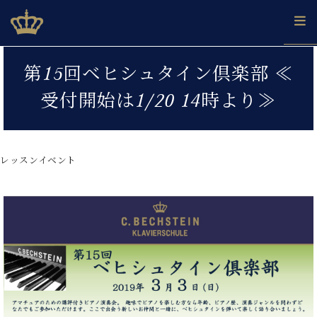
Skip
ベヒシュタインジャパン公式サイト
BECHSTEIN JAPAN Official Site
to
content
カ
第15回ベヒシュタイン倶楽部 ≪
タ
ベ
ベ
ド
メ
企
ロ
受付開始は1/20 14時より≫
C.
ヒ
ヒ
イ
ル
業
グ
ベ
シ
シ
ツ
マ
情
ヒ
ュ
ュ
の
ガ
報
シ
タ
展
タ
名
会
ュ
レッスンイベント
イ
示
イ
器
員
採
タ
ン
ン
ベ
登
用
イ
で、
の
ヒ
録
情
ン
ピ
演
グ
シ
ご
報
コ
ア
奏
ラ
ュ
案
ン
ノ
し
ン
タ
内
サ
技
ベ
た
ド
イ
ー
術
ヒ
い！
ピ
ン
各
ト /
シ
学
ア
店
C.
ュ
び
ノ
ブ
舗
ベ
ベ
タ