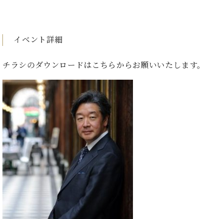
・
ス
ベ
ノ
セ
タ
ン
ン
ジ
ト
ト
C.
オ
ラ
イベント詳細
ベ
ム
ヒ
コ
東
シ
納
ン
チラシのダウンロードは
こちら
からお願いいたします。
京
ュ
入
ク
タ
実
ー
イ
績
ル
店
ン
音
長
コ
楽
ご
音
ン
教
挨
楽
サ
室
拶
教
ー
展
室
ト
示
ご
ア
情
愛
ッ
報
用
プ
ホー
者
ラ
ル・
の
イ
スタ
声