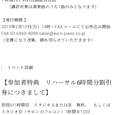
※ 時間内であれば曲数は自由
・
ス
ベ
ノ
セ
(講評対象は演奏曲のうち1曲のみとなります)
タ
ン
ン
ジ
ト
ト
C.
【受付期間 】
オ
ラ
ベ
ム
2019年2月10日(日）14時～FAX,メールにてお申込み開始
ヒ
コ
東
シ
FAX 03-6860-4088 salon@euro-piano.co.jp
納
ン
京
ュ
入
ク
（定員になり次第、締め切らせていただきます）
タ
実
ー
イ
績
ル
店
ン
音
長
コ
楽
ご
音
ン
イベント詳細
教
挨
楽
サ
室
拶
教
ー
展
室
【参加者特典 リハーサル6時間分割引
ト
示
ご
ア
情
券につきまして】
愛
ッ
報
用
プ
ホー
者
初回の1時間目 スタジオＡまたはＢ 無料、 もしくは
ラ
ル・
の
イ
スタジオＤ（サロンのフルコン）1時間￥1200
スタ
声