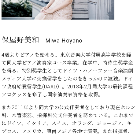
プ
室
ラ
ピ
イ
ア
ト
ノ
ピ
の
ア
コ
保屋野美和
Miwa Hoyano
ノ
ン
シ
4歳よりピアノを始める。東京音楽大学付属高等学校を経
ェ
C.
ル
て同大学ピアノ演奏家コース卒業。在学中、特待生奨学金
ベ
ジ
ヒ
を得る。特別奨学生としてドイツ・ハノーファー音楽演劇
ュ
シ
メディア大学に交換留学をしたのをきっかけに渡独。ドイ
ア
ュ
ツ政府給費留学生(DAAD）。2018年2月同大学の最終課程
ク
タ
ソロクラスを修了し国家演奏家資格を取得。
セ
イ
ス
ン
また2011年より同大学の公式伴奏者をしており現在ホルン
セン
ア
科、木管楽器、指揮科公式伴奏者を務めている。これまで
トラ
カ
ム東
にドイツ、イタリア、スイス、オランダ、ジョージア、キ
デ
京の
ミ
プロス、アメリカ、東南アジア各地で演奏。また指揮者、
ご案