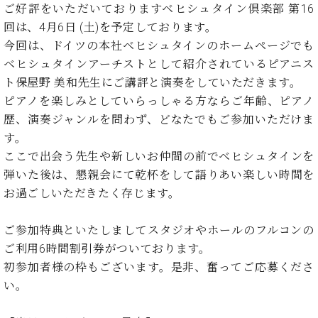
イ
ュ
ブ
ご好評をいただいておりますベヒシュタイン倶楽部 第16
ジ
(お
で
ン
タ
ロ
正
ャ
知
回は、4月6日 (土)を予定しております。
コ
イ
グ
オンライン試弾
規
パ
ら
今回は、ドイツの本社ベヒシュタインのホームページでも
ン
ン
デ
ン
せ・
メルマガ登録
サ
の
ベヒシュタインアーチストとして紹介されているピアニス
ィ
の
メ
ー
音
ー
ト保屋野 美和先生にご講評と演奏をしていただきます。
取
デ
趣
ト
色
ラ
ピアノを楽しみとしていらっしゃる方ならご年齢、ピアノ
り
ィ
味
/
ー・
歴、演奏ジャンルを問わず、どなたでもご参加いただけま
組
ア
か
C.
取
ベ
み
情
す。
ら
ベ
扱
ヒ
報)
本
ここで出会う先生や新しいお仲間の前でベヒシュタインを
ヒ
店
シ
格
シ
ピ
弾いた後は、懇親会にて乾杯をして語りあい楽しい時間を
ュ
的
ュ
ア
キ
お過ごしいただきたく存じます。
タ
に
タ
ノ
ャ
店
イ
学
イ
製
ン
舗・
ン
ご参加特典といたしましてスタジオやホールのフルコンの
ぶ
ン
造
ペ
サ
を
ご利用6時間割引券がついております。
方
レ
番
ー
ロ
弾
ま
ジ
号
ン
初参加者様の枠もございます。是非、奮ってご応募くださ
ン・
く
で
デ
調
い。
前
大
ン
律
に
コ
歓
ス