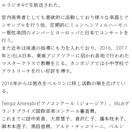
業
マ
ルラジオ4で生放送された。
セ
ン
ン
室内楽奏者としても意欲的に活動しており様々な楽器とア
ト
タ
ー
ラ
ンサンブルを行う他、定期的にミュンヘンフィルハーモニ
デ
ー管弦楽団のメンバーとヨーロッパと日本でコンサートを
ィ
行う。
ス
シ
タ
また近年は後進の指導にも力を入れており、2016、2017
ョ
ッ
年とIBLA日本、東南アジアツアーに招かれ各地で行われた
ン
フ
マスタークラスで教鞭をとる。カンボジアでは小中学校で
ご
アウトリーチを行い好評を博す。
W.
挨
ホ
拶
2016年からは拠点をベルリンに移し活動の場を広げてい
フ
技
る。
マ
術
ン
者
Tengiz Amirejibiピアノコンクール（ジョージア）、IBLAグ
ヴ
紹
ランドプライズ国際音楽コンクール審査員。
ィ
介
ジ
展示
これまでに田中美香、大原慧子、倉沢仁子、播本枝未子、
ョ
情報
御木本澄子、黒田亜樹、アルド・チッコリーニ、ベルン
ン
【ユ