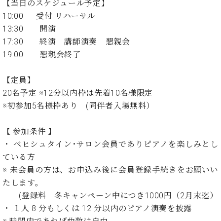
ン
【当日のスケジュール予定】
迎。
サ
10:00 受付 リハーサル
ベ
会
ベヒ
ー
C.
ヒ
社
13:30 開演
シュ
ト
ベ
シ
案
17:30 終演 講師演奏 懇親会
ヒ
タイ
ュ
内
19:00 懇親会終了
シ
タ
レ
ン・
ュ
イ
ッ
シュ
タ
【定員】
お
ン・
ス
イ
ーレ
問
シ
ン
20名予定 ※12分以内枠は先着10名様限定
ン
合
ュ
イ
音楽
※初参加5名様枠あり (同伴者入場無料）
コ
せ
ー
ベ
教室
ン
レ
ン
【 参加条件 】
サ
ト
ー
・ ベヒシュタイン･サロン会員でありピアノを楽しみとし
納
ベ
ト
ている方
入
代
ヒ
グ
※ 未会員の方は、お申込み後に会員登録手続きをお願いい
シ
実
理
ラ
ュ
たします。
績
店
ン
タ
ホ
主
(登録料 冬キャンペーン中につき1000円（2月末迄）
ド
イ
ー
催
ピ
・ １人 8 分もしくは 12 分以内のピアノ演奏を披露
ン
ル・
イ
ア