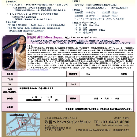
た
を
ラ
か
ヒ
ヒ
イ
い！
作
ン
ら
シ
シ
ン・
録
る
ド
の
ュ
ュ
サ
音
こ
ヒ
お
タ
タ
ロ
し
と
ス
知
イ
イ
ン
た
ト
ら
ン
ン
会
い！
音
リ
せ
レ
の
員
と
色
ー
(入
ジ
秘
い
と
荷
デ
密
う
ベ
タ
情
ン
音
方
ヒ
ッ
報
ス
楽
は、
シ
チ
等)
ニ
家
お
ュ
ュ
達
近
タ
ー
ベ
の
プ
く
C.
イ
ス・
ヒ
声
レ
の
ベ
ン・
イ
シ
ス
直
ヒ
ジ
ベ
ュ
リ
営
シ
ベ
ャ
ン
タ
リ
店
ュ
ヒ
パ
ト
イ
ー
舗
タ
シ
ン
ン・
ス
ま