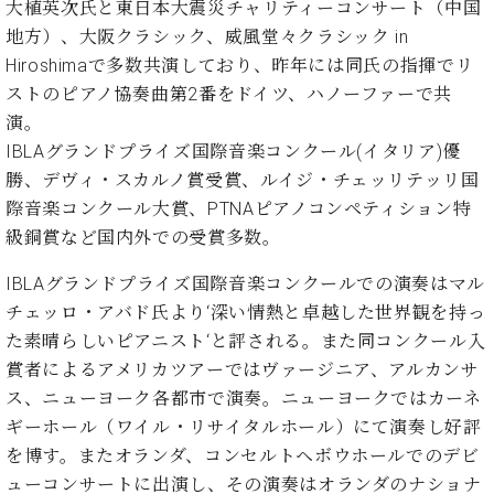
ー
大植英次氏と東日本大震災チャリティーコンサート（中国
内
地方）、大阪クラシック、威風堂々クラシック in
(PDF)
W.
Hiroshimaで多数共演しており、昨年には同氏の指揮でリ
お
ホ
ストのピアノ協奏曲第2番をドイツ、ハノーファーで共
問
フ
い
演。
マ
合
IBLAグランドプライズ国際音楽コンクール(イタリア)優
ン
わ
勝、デヴィ・スカルノ賞受賞、ルイジ・チェッリテッリ国
プ
せ
際音楽コンクール大賞、PTNAピアノコンペティション特
ロ
フ
級銅賞など国内外での受賞多数。
ェ
本
ッ
IBLAグランドプライズ国際音楽コンクールでの演奏はマル
社
シ
チェッロ・アバド氏より‘深い情熱と卓越した世界観を持っ
：
ョ
た素晴らしいピアニスト‘と評される。また同コンクール入
八
ナ
王
賞者によるアメリカツアーではヴァージニア、アルカンサ
ル
子
ス、ニューヨーク各都市で演奏。ニューヨークではカーネ
・
ギーホール（ワイル・リサイタルホール）にて演奏し好評
技
W.
術
を博す。またオランダ、コンセルトヘボウホールでのデビ
ホ
営
ューコンサートに出演し、その演奏はオランダのナショナ
フ