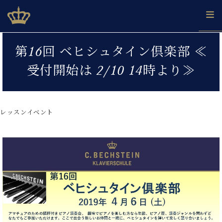
Skip
ベヒシュタインジャパン公式サイト
BECHSTEIN JAPAN Official Site
to
content
カ
第16回 ベヒシュタイン倶楽部 ≪
タ
ベ
ベ
ド
メ
企
ロ
受付開始は 2/10 14時より≫
C.
ヒ
ヒ
イ
ル
業
グ
ベ
シ
シ
ツ
マ
情
ヒ
ュ
ュ
の
ガ
報
シ
タ
展
タ
名
会
ュ
レッスンイベント
イ
示
イ
器
員
採
タ
ン
ン
ベ
登
用
イ
で、
の
ヒ
録
情
ン
ピ
演
グ
シ
ご
報
コ
ア
奏
ラ
ュ
案
ン
ノ
し
ン
タ
内
サ
技
ベ
た
ド
イ
ー
術
ヒ
い！
ピ
ン
各
ト /
シ
学
ア
店
C.
ュ
び
ノ
ブ
舗
ベ
ベ
タ