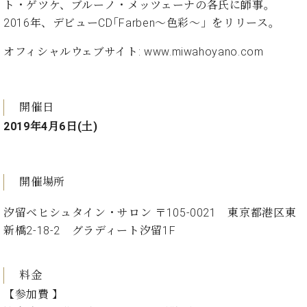
ト・ゲツケ、ブルーノ・メッツェーナの各氏に師事。
ーロ
2016年、デビューCD｢Farben～色彩～」をリリース。
ピア
C.BECHSTEIN
ノ特
Digital(ベ
オフィシャルウェブサイト:
www.miwahoyano.com
選中
ヒ
古】
シ
イ
ュ
ベ
開催日
タ
ン
2019年4月6日(土)
イ
ト
ン
情
デ
報
ジ
八
開催場所
タ
王
ル)
子
汐留ベヒシュタイン・サロン 〒105-0021 東京都港区東
工
新橋2-18-2 グラディート汐留1F
房
ブ
ロ
料金
グ
【参加費 】
ア