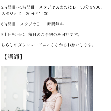
ト
ジオ
2時間目～5時間目 スタジオＡまたはＢ 30分￥900、
ピ
レン
ア
スタジオＤ 30分￥1500
タル
ノ
ホー
6時間目 スタジオＤ 1時間無料
ル・
C.
スタ
※土日祝日は、前日のご予約のみ可能です。
ベ
ジオ
ヒ
空き
ちらしのダウンロードは
こちらから
お願いします。
シ
状況
ュ
動
【講師】
タ
画
イ
収
ン
録
レ
サ
ジ
ー
デ
ビ
ン
ス
ス
音
ア
楽
ッ
教