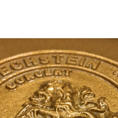
C.ベヒシュタイン コンサート
代理店主催イベント
音楽教室
アップライトピアノ
コンクール
声
音楽教室
調律)