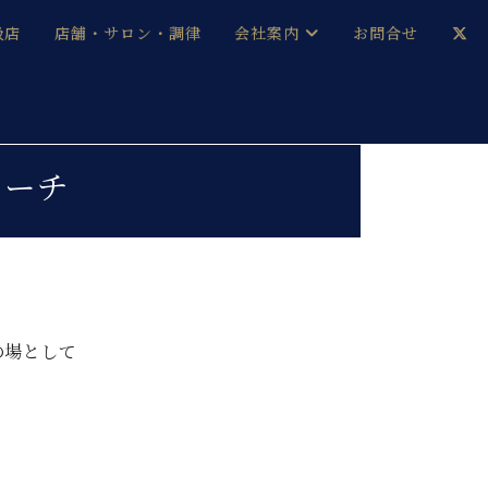
扱店
店舗・サロン・調律
会社案内
お問合せ
企業情報
メルマガ登録
採用情報
ローチ
ベヒシュタイン・サロン会員
本社：八王子・技術営業センター
ベヒシュタイン・ジャパンブログ
の場として
中古】