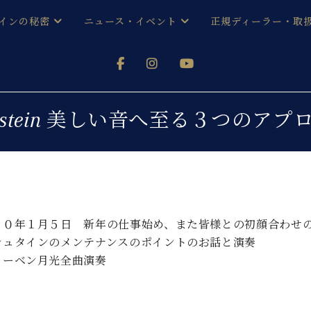
インの秘密
ニュース・イベント
正規ディーラー・取
アノを
器ベヒシュタイン
メルマガ会員登録ご案内
い！ という方は、お近くの直営店舗まで
オンライン試弾
ン レジデンス
ストリー
各店舗からのお知らせ
chstein 美しい音へ至る３つのアプ
(入荷情報等)
シューレ音楽教室
声
/
C.ベヒシュタイン レジデンス
取り組
プレスリリース
(お知らせ・メディア情報)
京
インの音色
キャンペーン
スタッフご挨拶
インを弾く前に
２０年１月５日 新年の仕事始め、また皆様との初顔合わせ
技術者紹介
シュタインのメンテナンスのポイントのお話と演奏
展示情報【ユーロピアノ特選
コンサート
イン・シューレ
トーベン月光全曲演奏
イベント情報
八王子工房ブログ
レッスンイベント
ホール・スタジオ
アクセス
お問い合わせ