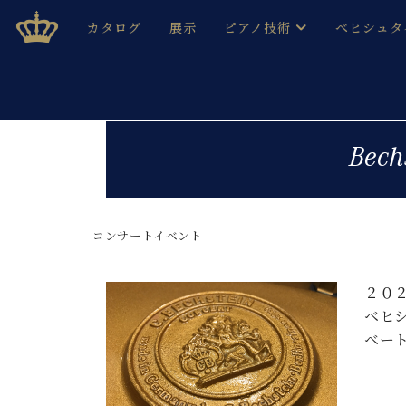
Skip
ベヒシュタインジャパン公式サイト
BECHSTEIN JAPAN Official Site
カタログ
展示
ピアノ技術
ベヒシュタ
to
content
ベヒシュタインのグランドピ
ドイツの名
作ること
ベヒシュタインで、 演奏したい！ 学びたい！ 録音した
C.ベヒシュタイン コンサート / C.ベヒシュタイ
ブランドヒ
Be
音色とタッチ
ベヒシュタイン・
趣味から本格的に学ぶ方まで大歓迎。
音楽家達の
C.ベヒシュタイン コンサート
ベヒシュタイン・ジャパンの
み
ベヒシュタイン・セントラム 東
コンサートイベント
ベヒシュタ
ピアノ製造番号
店長ご挨拶
ベヒシュタ
２０
展示情報
ベヒ
ホール・スタジオレンタル
ベヒシュタ
ベー
ホール・スタジオ空き状況
動画収録サービス
納入実績 
音楽教室
ピアノのコンシェルジュ