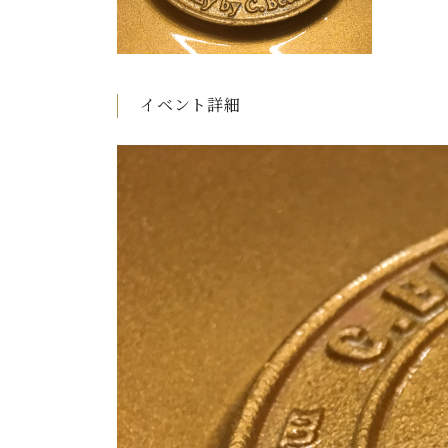
C.ベヒシュタイン コンサート
アクセス
納入実績 
グランドピアノ
セントラム東京のご案内(PDF)
お問い合わせ
ご愛用者の
C.ベヒシュタイン アカデミー
イベント詳細
アーティストカスタマーサービス(
W.ホフマン プロフェッショナル
アフターサービス(調律)
W.ホフマン トラディション
調律師紹介
調律料金表
お問い合わせ
W.ホフマン ヴィジョン
尾山調律師のブログ Die Musikgasse（音楽の小道）
C.BECHSTEIN Digital(ベヒシュタイン デジタル)