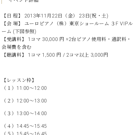
イベント詳細
た
を
ラ
か
ヒ
ヒ
イ
い！
作
ン
ら
シ
シ
ン・
録
る
【日 程】 2013年11月22日（金） 23日(祝・土)
ド
の
ュ
ュ
サ
音
こ
【会 場】 ユーロピアノ（株）東京ショールーム ３F VIPル
ヒ
お
タ
タ
ロ
し
と
ス
知
ーム (下図参照)
イ
イ
ン
た
ト
ら
ン
ン
【受講料】 1コマ 30,000 円 ※2台ピアノ使用料・通訳料・
会
い！
音
リ
せ
レ
の
員
と
会場費を含む
色
ー
(入
ジ
秘
い
【聴講料】 1コマ 1,500 円 / 2コマ以上 3,000円
と
荷
デ
密
う
ベ
タ
情
ン
音
方
ヒ
ッ
報
ス
楽
は、
シ
チ
等)
ニ
家
お
【レッスン枠】
ュ
ュ
達
近
（１）11:00～12:00
タ
ー
ベ
の
プ
く
C.
イ
ス・
ヒ
声
レ
の
（２）12:00～13:00
ベ
ン・
イ
シ
ス
直
ヒ
ジ
ベ
ュ
リ
営
（３）13:00～14:00
シ
ベ
ャ
ン
タ
リ
店
ュ
ヒ
パ
ト
（４）14:45～15:45
イ
ー
舗
タ
シ
ン
ン・
ス
ま
（５）15:45～16:45