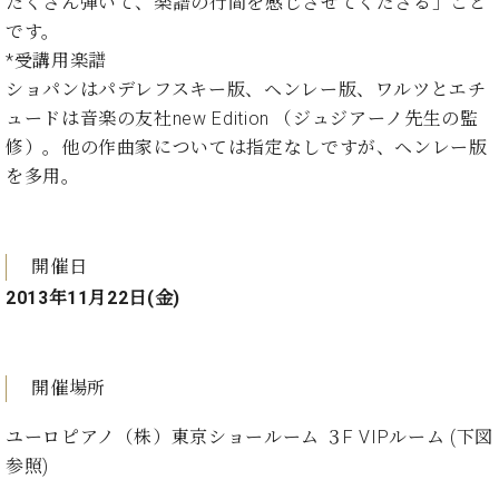
たくさん弾いて、楽譜の行間を感じさせてくださる」こと
ン
迎。
サ
です。
ベ
会
ベヒ
ー
C.
*受講用楽譜
ヒ
社
シュ
ト
ベ
シ
案
ショパンはパデレフスキー版、ヘンレー版、ワルツとエチ
ヒ
タイ
ュ
内
ュードは音楽の友社new Edition （ジュジアーノ先生の監
シ
タ
レ
ン・
修）。他の作曲家については指定なしですが、ヘンレー版
ュ
イ
ッ
シュ
タ
を多用。
お
ン・
ス
イ
ーレ
問
シ
ン
ン
合
ュ
イ
音楽
コ
せ
ー
ベ
開催日
教室
ン
レ
ン
2013年11月22日(金)
サ
ト
ー
納
ベ
ト
入
代
ヒ
グ
開催場所
シ
実
理
ラ
ュ
績
店
ン
タ
ユーロピアノ（株）東京ショールーム ３F VIPルーム (下図
ホ
主
ド
イ
ー
催
参照)
ピ
ン
ル・
イ
ア