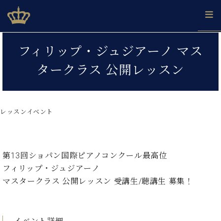
Skip
ベヒシュタインジャパン公式サイト
BECHSTEIN JAPAN Official Site
to
content
カ
フィリップ・ジュジアーノ マス
タ
ベ
ベ
ド
メ
企
ロ
タークラス 公開レッスン
C.
ヒ
ヒ
イ
ル
業
グ
ベ
シ
シ
ツ
マ
情
ヒ
ュ
ュ
の
ガ
報
シ
タ
展
タ
名
会
ュ
レッスンイベント
イ
示
イ
器
員
採
タ
ン
ン
ベ
登
用
イ
で、
の
ヒ
録
情
ン
ピ
演
グ
シ
ご
報
コ
第13回ショパン国際ピアノコンクール最高位
ア
奏
ラ
ュ
案
ン
ノ
し
フィリップ・ジュジアーノ
ン
タ
内
サ
技
ベ
た
ド
イ
マスタークラス 公開レッスン 受講生/聴講生 募集！
ー
術
ヒ
い！
ピ
ン
各
ト /
シ
学
ア
店
C.
ュ
び
ノ
ブ
舗
ベ
ベ
タ