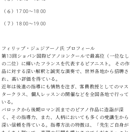
イ
ュ
ブ
ジ
(お
で
ン
タ
ロ
正
ャ
知
（６）17:00～18:00
コ
イ
グ
オンライン試弾
規
パ
ら
ン
ン
デ
（７）18:00～19:00
ン
せ・
メルマガ登録
サ
の
ィ
の
メ
ー
音
ー
取
デ
趣
ト
色
ラ
り
ィ
味
/
ー・
フィリップ・ジュジアーノ氏 プロフィール
組
ア
か
C.
取
ベ
第13回ショパン国際ピアノコンクールで最高位（一位なし
み
情
ら
ベ
扱
ヒ
報)
の二位）に輝いたフランスを代表するピアニスト。 その作
本
ヒ
店
シ
品に対する深い解釈と誠実な演奏で、世界各地から招聘さ
格
シ
ピ
ュ
的
ュ
ア
キ
れ、高い評価を得ている。
タ
に
タ
ノ
ャ
店
近年は後進の指導にも情熱を注ぎ、客員教授としてのマス
イ
学
イ
製
ン
舗・
ン
タークラス、個人レッスンの開催などを全国各地で行って
ぶ
ン
造
ペ
サ
を
いる。
方
レ
番
ー
ロ
弾
バロックから後期ロマン派までのピアノ作品に造詣が深
ま
ジ
号
ン
ン・
く
で
デ
く、その指導力、また、人柄においても多くの受講生から
調
前
大
ン
律
深い信頼を得ている。指導方法の特徴は、「先生ご自身が
に
コ
歓
ス