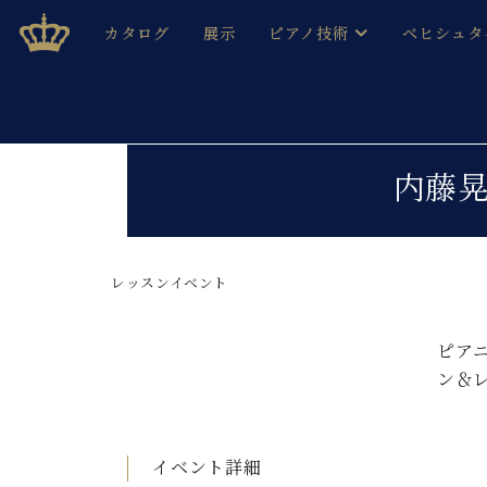
Skip
ベヒシュタインジャパン公式サイト
BECHSTEIN JAPAN Official Site
カタログ
展示
ピアノ技術
ベヒシュタ
to
content
ベヒシュタインのグランドピ
ドイツの名
作ること
ベヒシュタインで、 演奏したい！ 学びたい！ 録音した
C.ベヒシュタイン コンサート / C.ベヒシュタイ
ブランドヒ
内藤
音色とタッチ
ベヒシュタイン・
趣味から本格的に学ぶ方まで大歓迎。
音楽家達の
C.ベヒシュタイン コンサート
ベヒシュタイン・ジャパンの
み
ベヒシュタイン・セントラム 東
レッスンイベント
ベヒシュタ
ピアノ製造番号
店長ご挨拶
ベヒシュタ
ピア
展示情報
ン＆
ホール・スタジオレンタル
ベヒシュタ
ホール・スタジオ空き状況
動画収録サービス
納入実績 
音楽教室
イベント詳細
ピアノのコンシェルジュ