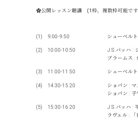
C.ベヒシュタイン コンサート
アクセス
納入実績 
✿公開レッスン聴講 (1枠、複数枠可能です
グランドピアノ
セントラム東京のご案内(PDF)
お問い合わせ
ご愛用者の
C.ベヒシュタイン アカデミー
(1) 9:00-9:50
シューベルト 
アーティストカスタマーサービス(
W.ホフマン プロフェッショナル
(2) 10:00-10:50
J.S.バッハ 
アフターサービス(調律)
ブラームス : 
W.ホフマン トラディション
調律師紹介
調律料金表
(3) 11:00-11:50
シューベルト :
お問い合わせ
W.ホフマン ヴィジョン
尾山調律師のブログ Die Musikgasse（音楽の小道）
(4) 14:30-15:20
ショパン : マ
ショパン : 子
C.BECHSTEIN Digital(ベヒシュタイン デジタル)
(5) 15:30-16:20
J.S.バッハ
ラヴェル :