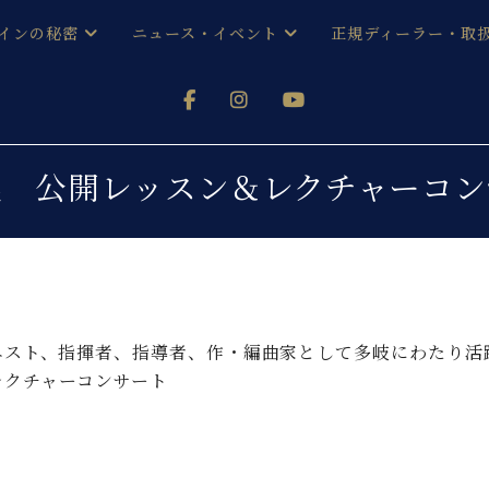
インの秘密
ニュース・イベント
正規ディーラー・取
アノを
器ベヒシュタイン
メルマガ会員登録ご案内
い！ という方は、お近くの直営店舗まで
オンライン試弾
ン レジデンス
ストリー
各店舗からのお知らせ
晃 公開レッスン＆レクチャーコン
(入荷情報等)
シューレ音楽教室
声
/
C.ベヒシュタイン レジデンス
取り組
プレスリリース
(お知らせ・メディア情報)
京
インの音色
キャンペーン
スタッフご挨拶
インを弾く前に
ニスト、指揮者、指導者、作・編曲家として多岐にわたり活
技術者紹介
レクチャーコンサート
展示情報【ユーロピアノ特選
コンサート
イン・シューレ
イベント情報
八王子工房ブログ
レッスンイベント
ホール・スタジオ
アクセス
お問い合わせ