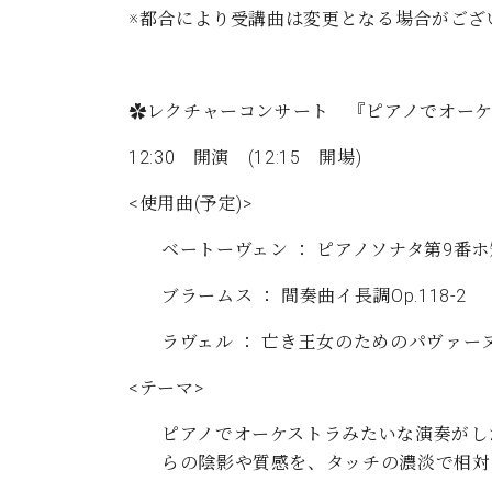
※都合により受講曲は変更となる場合がござ
✿レクチャーコンサート 『ピアノでオー
12:30 開演 (12:15 開場)
<使用曲(予定)>
ベートーヴェン ： ピアノソナタ第9番ホ短調
ブラームス ： 間奏曲イ長調Op.118-2
ラヴェル ： 亡き王女のためのパヴァー
<テーマ>
ピアノでオーケストラみたいな演奏がし
らの陰影や質感を、タッチの濃淡で相対