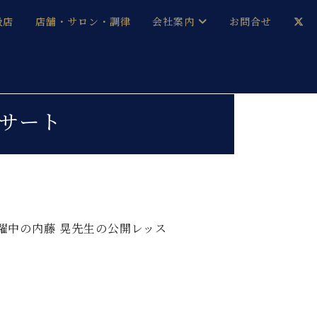
扱店
店舗・サロン・調律
会社案内
お問合せ
企業情報
メルマガ登録
採用情報
サート
ベヒシュタイン・サロン会員
本社：八王子・技術営業センター
ベヒシュタイン・ジャパンブログ
躍中の内藤 晃先生の公開レッス
中古】