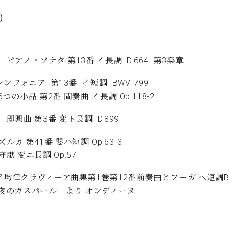
C.ベヒシュタイン コンサート
代理店主催イベント
音楽教室
)
アップライトピアノ
コンクール
声
: ピアノ・ソナタ 第13番 イ長調 D.664 第3楽章
音楽教室
調律)
: シンフォニア 第13番 イ短調 BWV. 799
6つの小品 第2番 間奏曲 イ長調 Op.118-2
 即興曲 第3番 変ト長調 D.899
ズルカ 第41番 嬰ハ短調 Op.63-3
守歌 変ニ長調 Op.57
 : 平均律クラヴィーア曲集第1巻第12番前奏曲とフーガ ヘ短調BW
 「夜のガスパール」より オンディーヌ