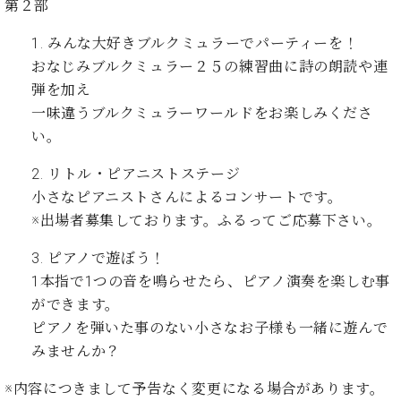
イ
ュ
ブ
第２部
ジ
(お
で
ン
タ
ロ
正
ャ
知
コ
イ
グ
オンライン試弾
1. みんな大好きブルクミュラーでパーティーを！
規
パ
ら
ン
ン
デ
おなじみブルクミュラー２５の練習曲に詩の朗読や連
ン
せ・
メルマガ登録
サ
の
ィ
弾を加え
の
メ
ー
音
ー
取
デ
一味違うブルクミュラーワールドをお楽しみくださ
趣
ト
色
ラ
り
ィ
い。
味
/
ー・
組
ア
か
C.
取
ベ
み
情
2. リトル・ピアニストステージ
ら
ベ
扱
ヒ
報)
小さなピアニストさんによるコンサートです。
本
ヒ
店
シ
格
シ
ピ
※出場者募集しております。ふるってご応募下さい。
ュ
的
ュ
ア
キ
タ
に
タ
ノ
ャ
3. ピアノで遊ぼう！
店
イ
学
イ
製
ン
舗・
1本指で1つの音を鳴らせたら、ピアノ演奏を楽しむ事
ン
ぶ
ン
造
ペ
サ
ができます。
を
方
レ
番
ー
ロ
弾
ピアノを弾いた事のない小さなお子様も一緒に遊んで
ま
ジ
号
ン
ン・
く
みませんか？
で
デ
調
前
大
ン
律
に
コ
※内容につきまして予告なく変更になる場合があります。
歓
ス