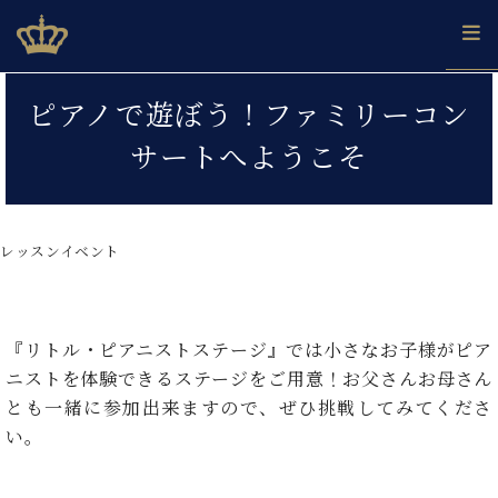
Skip
ベヒシュタインジャパン公式サイト
BECHSTEIN JAPAN Official Site
to
content
カ
ピアノで遊ぼう！ファミリーコン
タ
ベ
ベ
ド
メ
企
ロ
サートへようこそ
C.
ヒ
ヒ
イ
ル
業
グ
ベ
シ
シ
ツ
マ
情
ヒ
ュ
ュ
の
ガ
報
シ
タ
展
タ
名
会
ュ
レッスンイベント
イ
示
イ
器
員
採
タ
ン
ン
ベ
登
用
イ
で、
の
ヒ
録
情
ン
ピ
演
グ
シ
ご
報
コ
『リトル・ピアニストステージ』では小さなお子様がピア
ア
奏
ラ
ュ
案
ン
ノ
し
ニストを体験できるステージをご用意！お父さんお母さん
ン
タ
内
サ
技
ベ
た
ド
イ
とも一緒に参加出来ますので、ぜひ挑戦してみてくださ
ー
術
ヒ
い！
ピ
ン
い。
各
ト /
シ
学
ア
店
C.
ュ
び
ノ
ブ
舗
ベ
ベ
タ