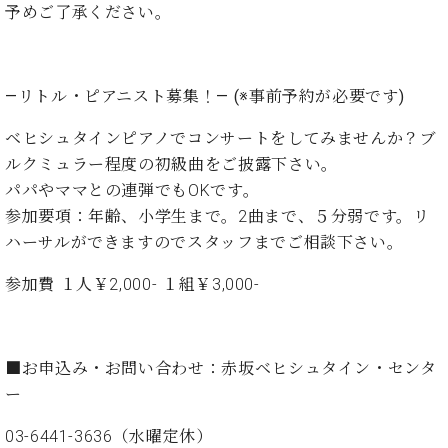
ン
予めご了承ください。
迎。
サ
ベ
会
ベヒ
ー
C.
ヒ
社
シュ
ト
ベ
シ
案
ヒ
タイ
―リトル・ピアニスト募集！― (※事前予約が必要です)
ュ
内
シ
タ
レ
ン・
ュ
ベヒシュタインピアノでコンサートをしてみませんか？ブ
イ
ッ
シュ
タ
ルクミュラー程度の初級曲をご披露下さい。
お
ン・
ス
イ
ーレ
問
シ
ン
パパやママとの連弾でもOKです。
ン
合
ュ
イ
音楽
参加要項：年齢、小学生まで。2曲まで、５分弱です。リ
コ
せ
ー
ベ
教室
ハーサルができますのでスタッフまでご相談下さい。
ン
レ
ン
サ
ト
参加費 １人￥2,000- １組￥3,000-
ー
納
ベ
ト
入
代
ヒ
グ
シ
実
理
ラ
■お申込み・お問い合わせ：赤坂ベヒシュタイン・センタ
ュ
績
店
ン
タ
ー
ホ
主
ド
イ
ー
催
ピ
ン
03-6441-3636（水曜定休）
ル・
イ
ア