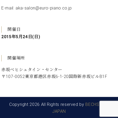
・
ス
ベ
ノ
セ
E-mail:
aka-salon@euro-piano.co.jp
タ
ン
ン
ジ
ト
ト
C.
オ
ラ
ベ
ム
ヒ
コ
開催日
東
シ
納
ン
2015年5月24日(日)
京
ュ
入
ク
タ
実
ー
イ
績
ル
店
ン
音
長
開催場所
コ
楽
ご
音
ン
教
挨
赤坂ベヒシュタイン・センター
楽
サ
室
拶
〒107-0052東京都港区赤坂6-1-20国際新赤坂ビルB1F
教
ー
展
室
ト
示
ご
ア
情
愛
ッ
報
用
プ
ホー
Copyright 2026 All Rights reserved by
BECHSTEIN
者
ラ
ル・
JAPAN
の
イ
スタ
声