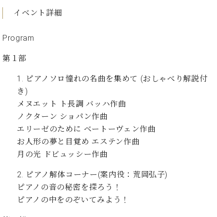
た
を
ラ
か
ヒ
ヒ
イ
い！
イベント詳細
作
ン
ら
シ
シ
ン・
録
る
ド
の
ュ
ュ
サ
音
こ
Program
ヒ
お
タ
タ
ロ
し
と
ス
知
イ
イ
ン
た
第１部
ト
ら
ン
ン
会
い！
音
リ
せ
レ
の
員
と
1. ピアノソロ憧れの名曲を集めて (おしゃべり解説付
色
ー
(入
ジ
秘
い
き)
と
荷
デ
密
う
ベ
タ
情
メヌエット ト長調 バッハ作曲
ン
音
方
ヒ
ッ
報
ス
ノクターン ショパン作曲
楽
は、
シ
チ
等)
ニ
家
お
エリーゼのために ベートーヴェン作曲
ュ
ュ
達
近
お人形の夢と目覚め エステン作曲
タ
ー
ベ
の
プ
く
C.
イ
月の光 ドビュッシー作曲
ス・
ヒ
声
レ
の
ベ
ン・
イ
シ
ス
直
2. ピアノ解体コーナー(案内役：荒岡弘子)
ヒ
ジ
ベ
ュ
リ
営
シ
ベ
ャ
ピアノの音の秘密を探ろう！
ン
タ
リ
店
ュ
ヒ
パ
ピアノの中をのぞいてみよう！
ト
イ
ー
舗
タ
シ
ン
ン・
ス
ま