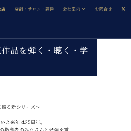
扱店
店舗・サロン・調律
会社案内
お問合せ
企業情報
メルマガ登録
採用情報
原作品を弾く・聴く・学
ベヒシュタイン・サロン会員
本社：八王子・技術営業センター
ベヒシュタイン・ジャパンブログ
中古】
に贈る新シリーズ～
いよ来年は25周年。
の指導者のみなさんと勉強を重