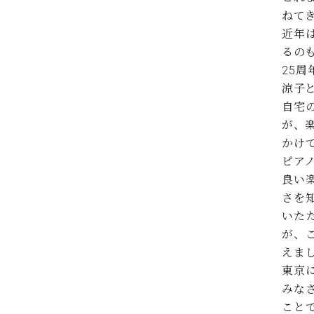
C.ベヒシュタイン コンサート
ねて
アクセス
納入実績 
グランドピアノ
セントラム東京のご案内(PDF)
近年
お問い合わせ
るの
ご愛用者の
C.ベヒシュタイン アカデミー
25
涼子
アーティストカスタマーサービス(
W.ホフマン プロフェッショナル
自宅
が、
アフターサービス(調律)
W.ホフマン トラディション
かけ
調律師紹介
ピア
調律料金表
お問い合わせ
W.ホフマン ヴィジョン
良い
尾山調律師のブログ Die Musikgasse（音楽の小道）
さを
いた
C.BECHSTEIN Digital(ベヒシュタイン デジタル)
が、
えま
東京
みな
こと