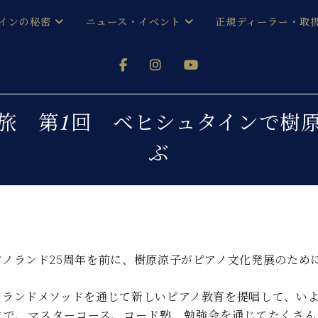
インの秘密
ニュース・イベント
正規ディーラー・取
アノを
器ベヒシュタイン
メルマガ会員登録ご案内
い！ という方は、お近くの直営店舗まで
オンライン試弾
ン レジデンス
ストリー
各店舗からのお知らせ
旅 第1回 ベヒシュタインで樹
(入荷情報等)
シューレ音楽教室
ぶ
声
/
C.ベヒシュタイン レジデンス
取り組
プレスリリース
(お知らせ・メディア情報)
京
インの音色
キャンペーン
スタッフご挨拶
インを弾く前に
技術者紹介
展示情報【ユーロピアノ特選
コンサート
アノランド25周年を前に、樹原涼子がピアノ文化発展のため
イン・シューレ
イベント情報
八王子工房ブログ
レッスンイベント
ノランドメソッドを通じて新しいピアノ教育を提唱して、いよ
ホール・スタジオ
アクセス
まで、マスターコース、コード塾、勉強会を通じてたくさん
お問い合わせ