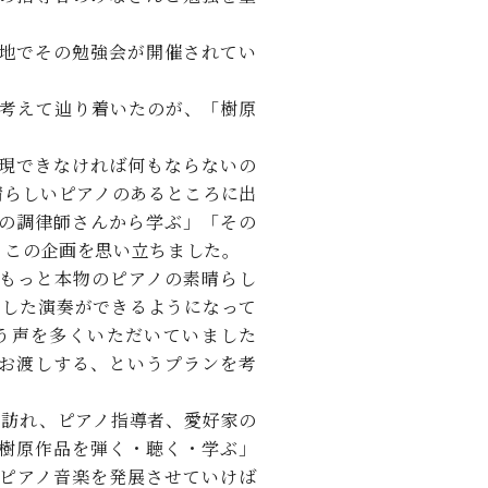
C.ベヒシュタイン レジデンス
アップライトピアノ
地でその勉強会が開催されてい
か考えて辿り着いたのが、「樹原
現できなければ何もならないの
晴らしいピアノのあるところに出
の調律師さんから学ぶ」「その
、この企画を思い立ちました。
もっと本物のピアノの素晴らし
かした演奏ができるようになって
う声を多くいただいていました
お渡しする、というプランを考
所訪れ、ピアノ指導者、愛好家の
樹原作品を弾く・聴く・学ぶ」
ピアノ音楽を発展させていけば