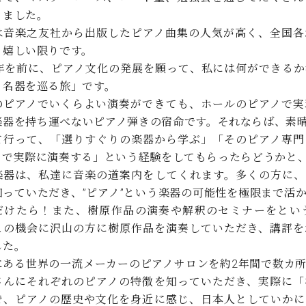
C.ベヒシュタイン コンサート
代理店主催イベント
きました。
音楽教室
アップライトピアノ
は音楽之友社から出版したピアノ曲集の人気が高く、全国各
コンクール
も嬉しい限りです。
声
周年を前に、ピアノ文化の発展を願って、私には何ができる
音楽教室
と名器を巡る旅」です。
調律)
のピアノでいくらよい演奏ができても、ホールのピアノで実
楽器を持ち運べないピアノ弾きの宿命です。それならば、素
て行って、「選りすぐりの楽器から学ぶ」「そのピアノ専門
ノで実際に演奏する」という経験をしてもらったらどうかと
楽器は、私達に音楽の道案内をしてくれます。多くの方に、
知っていただき、”ピアノ”という楽器の可能性を極限まで活
だけたら！また、樹原作品の演奏や解釈のセミナーをとい
この機会に沢山の方に樹原作品を演奏していただき、講評を
した。
にある世界の一流メーカーのピアノサロンを約2年間で数カ
さんにそれぞれのピアノの特徴を知っていただき、実際に「
で、ピアノの歴史や文化を身近に感じ、日本人としていかに