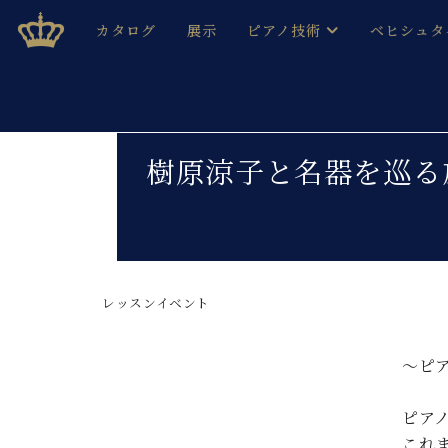
Skip
ベヒシュタインジャパン公式サイト
BECHSTEIN JAPAN Official Site
カタログ
展示
ピアノ技術
ベヒシュタ
to
content
ベヒシュタインのグランドピ
ドイツの名
作ること
ベヒシュタインで、 演奏したい！ 学びたい！ 録音した
C.ベヒシュタイン コンサート / C.ベヒシュタイ
ブランドヒ
樹原涼子と名器を巡る
音色とタッチ
ベヒシュタイン・
趣味から本格的に学ぶ方まで大歓迎。
音楽家達の
C.ベヒシュタイン コンサート
ベヒシュタイン・ジャパンの
み
ベヒシュタイン・セントラム 東
ベヒシュタ
レッスンイベント
ピアノ製造番号
店長ご挨拶
ベヒシュタ
展示情報
ホール・スタジオレンタル
～ピ
ベヒシュタ
ホール・スタジオ空き状況
動画収録サービス
ピア
納入実績 
音楽教室
これ
ピアノのコンシェルジュ