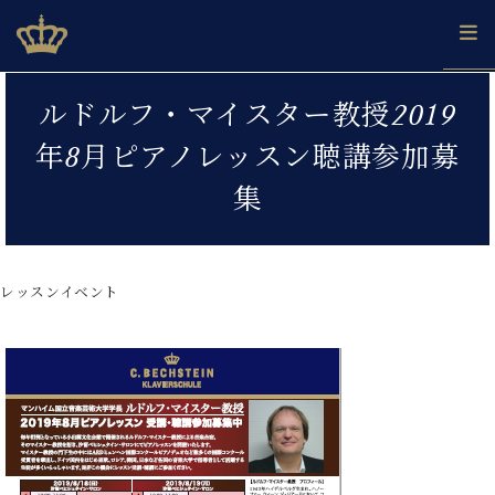
Skip
ベヒシュタインジャパン公式サイト
BECHSTEIN JAPAN Official Site
to
content
カ
ルドルフ・マイスター教授2019
タ
ベ
ベ
ド
メ
企
ロ
年8月ピアノレッスン聴講参加募
C.
ヒ
ヒ
イ
ル
業
グ
ベ
シ
シ
ツ
マ
情
集
ヒ
ュ
ュ
の
ガ
報
シ
タ
展
タ
名
会
ュ
イ
示
イ
器
員
採
タ
ン
ン
ベ
登
用
レッスンイベント
イ
で、
の
ヒ
録
情
ン
ピ
演
グ
シ
ご
報
コ
ア
奏
ラ
ュ
案
ン
ノ
し
ン
タ
内
サ
技
ベ
た
ド
イ
ー
術
ヒ
い！
ピ
ン
各
ト /
シ
学
ア
店
C.
ュ
び
ノ
ブ
舗
ベ
ベ
タ