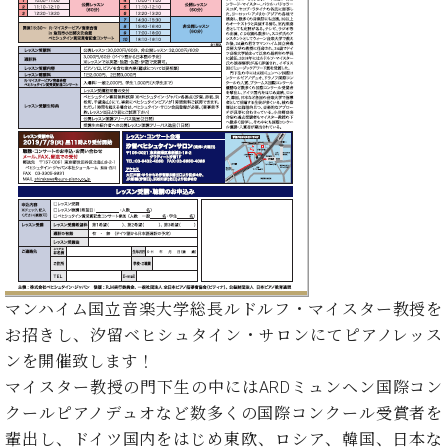
た
を
ラ
か
ヒ
ヒ
イ
い！
作
ン
ら
シ
シ
ン・
録
る
ド
の
ュ
ュ
サ
音
こ
ヒ
お
タ
タ
ロ
し
と
ス
知
イ
イ
ン
た
ト
ら
ン
ン
会
い！
音
リ
せ
レ
の
員
と
色
ー
(入
ジ
秘
い
と
荷
デ
密
う
ベ
タ
情
ン
音
方
ヒ
ッ
報
ス
楽
は、
シ
チ
等)
ニ
家
お
ュ
ュ
達
近
タ
ー
ベ
の
プ
マンハイム国立音楽大学総長ルドルフ・マイスター教授を
く
C.
イ
ス・
ヒ
声
レ
の
お招きし、汐留ベヒシュタイン・サロンにてピアノレッス
ベ
ン・
イ
シ
ス
直
ンを開催致します！
ヒ
ジ
ベ
ュ
リ
営
シ
ベ
ャ
マイスター教授の門下生の中にはARDミュンヘン国際コン
ン
タ
リ
店
ュ
ヒ
パ
ト
クールピアノデュオなど数多くの国際コンクール受賞者を
イ
ー
舗
タ
シ
ン
輩出し、ドイツ国内をはじめ東欧、ロシア、韓国、日本な
ン・
ス
ま