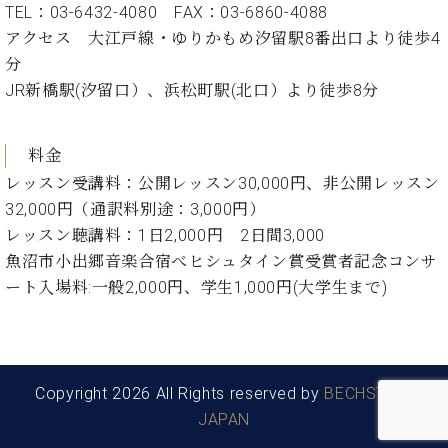
ー
TEL：03-6432-4080 FAX：03-6860-4088
内
アクセス 大江戸線・ゆりかもめ汐留駅8番出口より徒歩4
(PDF)
W.
お
分
ホ
問
JR新橋駅(汐留口）、浜松町駅(北口）より徒歩8分
フ
い
マ
合
ン
わ
料金
プ
せ
レッスン受講料：公開レッスン30,000円、非公開レッスン
ロ
32,000円（通訳料別途：3,000円）
フ
ェ
レッスン聴講料：1日2,000円 2日間3,000
本
ッ
魚沼市小出郷音楽合宿べヒシュタイン賞受賞者記念コンサ
社
シ
ート入場料:一般2,000円、学生1,000円(大学生まで)
：
ョ
八
ナ
王
ル
子
・
技
Copyright 2026 All Rights reserved by
BECHSTEIN
W.
術
JAPAN
ホ
営
フ