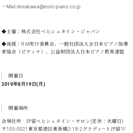
プ
室
・Mail:shirakawa@euro-piano.co.jp
ラ
ピ
イ
ア
ト
ノ
ピ
の
◆主催：株式会社ベヒシュタイン・ジャパン
ア
コ
ノ
ン
◆後援：R.M実行委員会、一般社団法人全日本ピアノ指導
シ
者協会（ピティナ）、公益財団法人日本ピアノ教育連盟
ェ
C.
ル
ベ
ジ
ヒ
ュ
シ
開催日
ア
ュ
2019年8月19日(月)
ク
タ
セ
イ
ス
ン
セン
ア
開催場所
トラ
カ
ム東
デ
会場住所 汐留ベヒシュタイン・サロン(定休：火曜日)
京の
ミ
〒105-0021東京都港区東新橋2-18-2グラディ―ト汐留1F
ご案