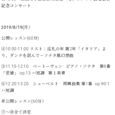
・
ス
ベ
ノ
セ
記念コンサート
タ
ン
ン
ジ
ト
ト
C.
オ
ラ
ベ
ム
ヒ
2019/8/19(月）
コ
東
シ
納
ン
京
公開レッスン(60分)
ュ
入
ク
タ
実
ー
④10:00-11:00 リスト：巡礼の年 第2年「イタリア」よ
イ
績
ル
店
ン
り、ダンテを読んで－ソナタ風幻想曲
音
長
コ
楽
ご
音
⑤11:10-12:10 ベートーヴェン : ピアノ・ソナタ 第8番
ン
教
挨
楽
サ
「悲愴」 op.13 ハ短調 第１楽章
室
拶
教
ー
展
室
ト
⑥12:20-13:20 シューベルト : 即興曲集 第1番 op.90-1
示
ご
ア
情
ハ短調
愛
ッ
報
用
プ
非公開レッスン(60分）
ホー
者
ラ
ル・
の
イ
⑦～⑩全て決定
スタ
声