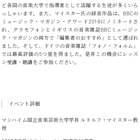
イ
ュ
ブ
ジ
(お
で
ど各国の音楽大学で指導者として活躍する生徒が多くいら
ン
タ
ロ
正
ャ
知
っしゃいます。また、マイスター氏の録音作品は、BBCの
コ
イ
グ
オンライン試弾
規
パ
ら
ン
ン
ミュージック・マガジン・アワード2018にノミネートさ
デ
ン
せ・
メルマガ登録
サ
の
ィ
れ、グラモフォンとイギリスの音楽雑誌BBCミュージッ
の
メ
ー
音
ー
ク・マガジンの両方で「編集者のおすすめ」として選ばれ
取
デ
趣
ト
色
ラ
り
ィ
ました。そして、ドイツの音楽雑誌「フォノ・フォルム」
味
/
ー・
組
ア
では最高評価の5つ星を得ました。是非この機会にレッス
か
C.
取
ベ
み
情
ら
ン受講・聴講をご参加ください。
ベ
扱
ヒ
報)
本
ヒ
店
シ
格
シ
ピ
ュ
的
ュ
ア
キ
タ
に
タ
ノ
ャ
店
イ
学
イ
製
ン
舗・
ン
ぶ
ン
造
ペ
イベント詳細
サ
を
方
レ
番
ー
ロ
弾
ま
ジ
号
ン
ン・
マンハイム国立音楽芸術大学学長 ルドルフ・マイスター教
く
で
デ
調
前
授
大
ン
律
に
コ
歓
ス