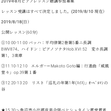
ン
2019年8月ピアノレッスン
聴講参加募集
迎。
サ
ベ
会
ベヒ
レッスン受講はすべて決定しました。(2019/8/10 現在）
ー
C.
ヒ
社
シュ
ト
ベ
シ
案
2019/8/18(日）
ヒ
タイ
ュ
内
シ
タ
レ
ン・
公開レッスン(60分)
ュ
イ
ッ
シュ
タ
お
ン・
ス
①10:00-11:00 バッハ：平均律第2巻第5番ニ長調
イ
ーレ
問
シ
ン
BWV874、ハイドン：ピアノソナタHob.XVI:52 変ホ長調
ン
合
ュ
イ
音楽
コ
第1，3楽章
せ
ー
ベ
教室
ン
レ
ン
②11:10-12:10 エルガ―＝Makoto Goto編：行進曲「威風
サ
ト
ー
堂々」op.39第１番
納
ベ
ト
入
代
ヒ
グ
③12:20-13:20 リスト「巡礼の年第1年(ｽｲｽ)」ｵｰﾍﾞﾙﾏﾝの
シ
実
理
ラ
谷
ュ
績
店
ン
タ
ホ
主
ド
イ
ー
催
ピ
ン
ル・
イ
ア
★15:30～魚沼市小出郷音楽合宿べヒシュタイン賞受賞者