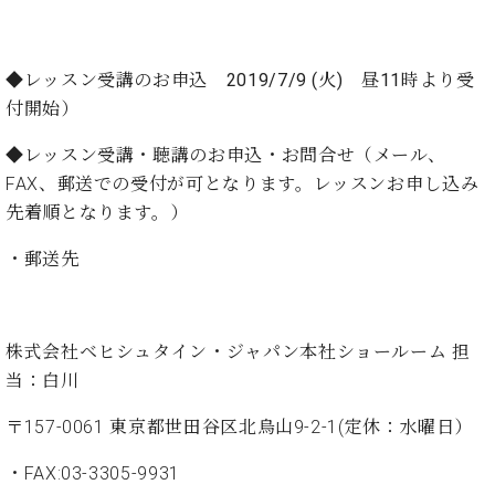
ト
ジオ
ピ
レン
ア
タル
◆レッスン受講のお申込
2019/7/9 (火) 昼11時より受
ノ
ホー
付開始
）
ル・
C.
スタ
◆レッスン受講・聴講のお申込・お問合せ（メール、
ベ
ジオ
ヒ
FAX、郵送での受付が可となります。レッスンお申し込み
空き
シ
状況
先着順となります。）
ュ
動
タ
画
・郵送先
イ
収
ン
録
レ
サ
ジ
株式会社ベヒシュタイン・ジャパン本社ショールーム 担
ー
デ
ビ
当：白川
ン
ス
ス
〒157-0061 東京都世田谷区北烏山9-2-1(定休：水曜日）
音
ア
楽
ッ
・FAX:03-3305-9931
教