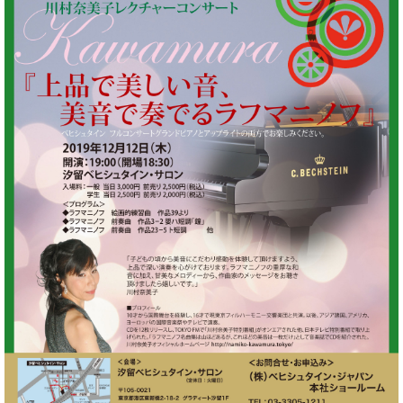
た
を
ラ
か
ヒ
ヒ
イ
い！
作
ン
ら
シ
シ
ン・
録
る
ド
の
ュ
ュ
サ
音
こ
ヒ
お
タ
タ
ロ
し
と
ス
知
イ
イ
ン
た
ト
ら
ン
ン
会
い！
音
リ
せ
レ
の
員
と
色
ー
(入
ジ
秘
い
と
荷
デ
密
う
ベ
タ
情
ン
音
方
ヒ
ッ
報
ス
楽
は、
シ
チ
等)
ニ
家
お
ュ
ュ
達
近
タ
ー
ベ
の
プ
く
C.
イ
ス・
ヒ
声
レ
の
ベ
ン・
イ
シ
ス
直
ヒ
ジ
ベ
ュ
リ
営
シ
ベ
ャ
ン
タ
リ
店
ュ
ヒ
パ
ト
イ
ー
舗
タ
シ
ン
ン・
ス
ま