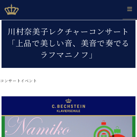
Skip
ベヒシュタインジャパン公式サイト
BECHSTEIN JAPAN Official Site
to
content
カ
川村奈美子レクチャーコンサート
タ
ベ
ベ
ド
メ
企
ロ
「上品で美しい音、美音で奏でる
C.
ヒ
ヒ
イ
ル
業
グ
ベ
シ
シ
ツ
マ
情
ラフマニノフ」
ヒ
ュ
ュ
の
ガ
報
シ
タ
展
タ
名
会
ュ
イ
示
イ
器
員
採
タ
ン
ン
ベ
登
用
コンサートイベント
イ
で、
の
ヒ
録
情
ン
ピ
演
グ
シ
ご
報
コ
ア
奏
ラ
ュ
案
ン
ノ
し
ン
タ
内
サ
技
ベ
た
ド
イ
ー
術
ヒ
い！
ピ
ン
各
ト /
シ
学
ア
店
C.
ュ
び
ノ
ブ
舗
ベ
ベ
タ