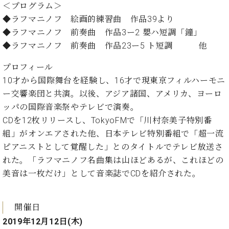
ン
＜プログラム＞
迎。
サ
ベ
会
ベヒ
◆ラフマニノフ 絵画的練習曲 作品39より
ー
C.
ヒ
社
◆ラフマニノフ 前奏曲 作品3ー2 嬰ハ短調「鐘」
シュ
ト
ベ
シ
案
◆ラフマニノフ 前奏曲 作品23ー5 ト短調 他
ヒ
タイ
ュ
内
シ
タ
レ
ン・
プロフィール
ュ
イ
ッ
シュ
タ
10才から国際舞台を経験し、16才で現東京フィルハーモニ
お
ン・
ス
イ
ーレ
ー交響楽団と共演。以後、アジア諸国、アメリカ、ヨーロ
問
シ
ン
ン
合
ュ
イ
ッパの国際音楽祭やテレビで演奏。
音楽
コ
せ
ー
ベ
CDを12枚リリースし、TokyoFMで「川村奈美子特別番
教室
ン
レ
ン
組」がオンエアされた他、日本テレビ特別番組で「超一流
サ
ト
ピアニストとして覚醒した」とのタイトルでテレビ放送さ
ー
納
ベ
ト
れた。「ラフマニノフ名曲集は山ほどあるが、これほどの
入
代
ヒ
グ
美音は一枚だけ」として音楽誌でCDを紹介された。
シ
実
理
ラ
ュ
績
店
ン
タ
ホ
主
ド
開催日
イ
ー
催
ピ
ン
2019年12月12日(木)
ル・
イ
ア