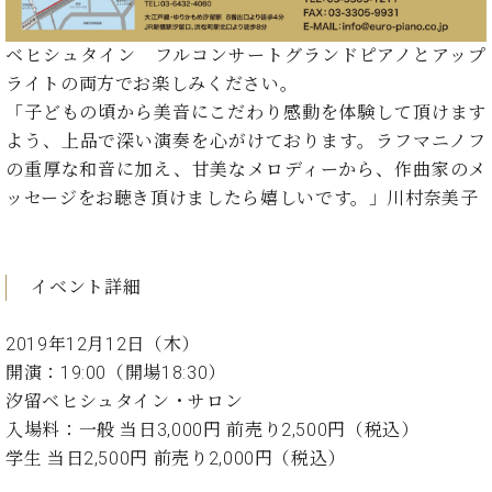
イ
ュ
ブ
ジ
(お
で
ン
タ
ロ
正
ャ
知
コ
イ
グ
オンライン試弾
規
ベヒシュタイン フルコンサートグランドピアノとアップ
パ
ら
ン
ン
デ
ライトの両方でお楽しみください。
ン
せ・
メルマガ登録
サ
の
ィ
「子どもの頃から美音にこだわり感動を体験して頂けます
の
メ
ー
音
ー
取
デ
よう、上品で深い演奏を心がけております。ラフマニノフ
趣
ト
色
ラ
り
ィ
味
の重厚な和音に加え、甘美なメロディーから、作曲家のメ
/
ー・
組
ア
か
C.
ッセージをお聴き頂けましたら嬉しいです。」川村奈美子
取
ベ
み
情
ら
ベ
扱
ヒ
報)
本
ヒ
店
シ
格
シ
ピ
ュ
イベント詳細
的
ュ
ア
キ
タ
に
タ
ノ
ャ
店
イ
学
イ
製
ン
舗・
2019年12月12日（木）
ン
ぶ
ン
造
ペ
サ
開演：19:00（開場18:30）
を
方
レ
番
ー
ロ
弾
汐留ベヒシュタイン・サロン
ま
ジ
号
ン
ン・
く
入場料：一般 当日3,000円 前売り2,500円（税込）
で
デ
調
前
学生 当日2,500円 前売り2,000円（税込）
大
ン
律
に
コ
歓
ス