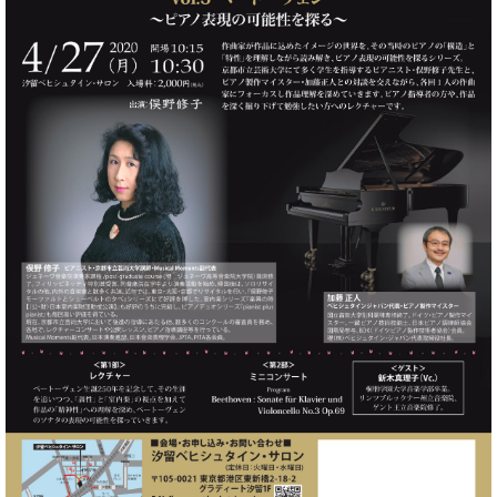
た
を
ラ
か
ヒ
ヒ
イ
い！
作
ン
ら
シ
シ
ン・
録
る
ド
の
ュ
ュ
サ
音
こ
ヒ
お
タ
タ
ロ
し
と
ス
知
イ
イ
ン
た
ト
ら
ン
ン
会
い！
音
リ
せ
レ
の
員
と
色
ー
(入
ジ
秘
い
と
荷
デ
密
う
ベ
タ
情
ン
音
方
ヒ
ッ
報
ス
楽
は、
シ
チ
等)
ニ
家
お
ュ
ュ
達
近
タ
ー
ベ
の
プ
く
C.
イ
ス・
ヒ
声
レ
の
ベ
ン・
イ
シ
ス
直
ヒ
ジ
ベ
ュ
リ
営
シ
ベ
ャ
ン
タ
リ
店
ュ
ヒ
パ
ト
イ
ー
舗
タ
シ
ン
ン・
ス
ま