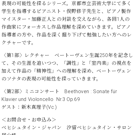
・
表現の可能性を探るシリーズ。京都市立芸術大学にて多く
ス
ベ
ノ
セ
タ
ン
学生を指導するピアニスト・俣野修子先生と、ピアノ製作
ン
ジ
ト
ト
C.
マイスター・加藤正人との対談を交えながら、各回1人の
オ
ラ
ベ
作曲家にフォーカスし作品理解を深めていきます。ピアノ
ム
ヒ
コ
指導者の方や、作品を深く掘り下げて勉強したい方へのレ
東
シ
納
ン
京
クチャーです。
ュ
入
ク
タ
実
ー
〈第1部〉レクチャー ベートーヴェン生誕250年を記念し
イ
績
ル
店
て、その生涯を追いつつ、「調性」と「室内楽」の視点を
ン
音
長
加えて作品の「精神性」への理解を深め、ベートーヴェン
コ
楽
ご
音
ン
のソナタの表現の可能性を探っていきます。
教
挨
楽
サ
室
拶
教
ー
〈第2部〉ミニコンサート Beethoven : Sonate für
展
室
ト
Klavier und Violoncello Nr.3 Op.69
示
ご
ア
情
ゲスト：新木真理子(Vc.)
愛
ッ
報
用
プ
ホー
＜お問合せ・お申込み＞
者
ラ
ル・
ベヒシュタイン・ジャパン 汐留ベヒシュタイン・サロン
の
イ
スタ
声