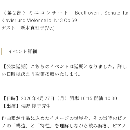
ン
迎。
サ
ベ
会
ベヒ
〈第2部〉ミニコンサート Beethoven : Sonate für
ー
C.
ヒ
社
シュ
ト
ベ
Klavier und Violoncello Nr.3 Op.69
シ
案
ヒ
タイ
ゲスト：新木真理子(Vc.)
ュ
内
シ
タ
レ
ン・
ュ
イ
ッ
シュ
タ
お
ン・
ス
イベント詳細
イ
ーレ
問
シ
ン
ン
合
ュ
イ
音楽
コ
【公演延期】こちらのイベントは延期となりました。詳し
せ
ー
ベ
教室
ン
レ
ン
い日時は決まり次第掲載いたします。
サ
ト
ー
納
ベ
ト
入
代
ヒ
グ
【日時】2020年4月27日（月）開場 10:15 開演 10:30
シ
実
理
ラ
【出演】俣野 修子先生
ュ
績
店
ン
タ
ホ
主
ド
作曲家が作品に込めたイメージの世界を、その当時のピア
イ
ー
催
ピ
ン
ノの「構造」と「特性」を理解しながら読み解き、ピアノ
ル・
イ
ア