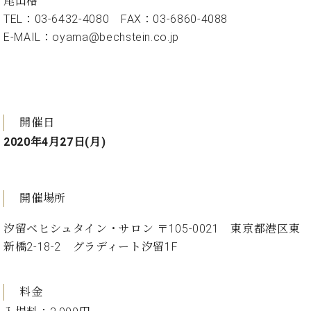
尾山格
ト
ジオ
TEL：03-6432-4080 FAX：03-6860-4088
ピ
レン
ア
E-MAIL：oyama@bechstein.co.jp
タル
ノ
ホー
ル・
C.
スタ
ベ
ジオ
ヒ
空き
開催日
シ
状況
2020年4月27日(月)
ュ
動
タ
画
イ
収
ン
録
開催場所
レ
サ
ジ
ー
汐留ベヒシュタイン・サロン 〒105-0021 東京都港区東
デ
ビ
新橋2-18-2 グラディート汐留1F
ン
ス
ス
音
ア
楽
料金
ッ
教