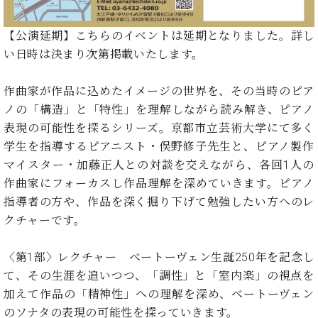
イ
ュ
ブ
ジ
(お
で
ン
タ
ロ
正
ャ
知
コ
イ
グ
オンライン試弾
規
【公演延期】こちらのイベントは延期となりました。詳し
パ
ら
ン
ン
デ
い日時は決まり次第掲載いたします。
ン
せ・
メルマガ登録
サ
の
ィ
の
メ
ー
音
ー
取
デ
作曲家が作品に込めたイメージの世界を、その当時のピア
趣
ト
色
ラ
り
ィ
ノの「構造」と「特性」を理解しながら読み解き、ピアノ
味
/
ー・
組
ア
か
C.
表現の可能性を探るシリーズ。京都市立芸術大学にて多く
取
ベ
み
情
ら
ベ
扱
学生を指導するピアニスト・俣野修子先生と、ピアノ製作
ヒ
報)
本
ヒ
店
シ
マイスター・加藤正人との対談を交えながら、各回1人の
格
シ
ピ
ュ
作曲家にフォーカスし作品理解を深めていきます。ピアノ
的
ュ
ア
キ
タ
指導者の方や、作品を深く掘り下げて勉強したい方へのレ
に
タ
ノ
ャ
店
イ
学
イ
製
ン
クチャーです。
舗・
ン
ぶ
ン
造
ペ
サ
を
方
レ
番
ー
ロ
〈第1部〉レクチャー ベートーヴェン生誕250年を記念し
弾
ま
ジ
号
ン
ン・
く
て、その生涯を追いつつ、「調性」と「室内楽」の視点を
で
デ
調
前
加えて作品の「精神性」への理解を深め、ベートーヴェン
大
ン
律
に
コ
のソナタの表現の可能性を探っていきます。
歓
ス