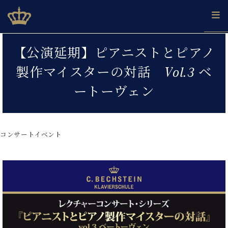
Skip
ベヒシュタインジャパン公式サイト
BECHSTEIN JAPAN Official Site
to
content
カ
【公演延期】ピアニストとピアノ
タ
ベ
ベ
ド
メ
企
ロ
製作マイスターの対話 Vol.3 ベ
C.
ヒ
ヒ
イ
ル
業
グ
ベ
シ
シ
ツ
マ
情
ートーヴェン
ヒ
ュ
ュ
の
ガ
報
シ
タ
展
タ
名
会
ュ
イ
示
イ
器
員
採
タ
ン
ン
ベ
登
用
コンサートイベント
イ
で、
の
ヒ
録
情
ン
ピ
演
グ
シ
ご
報
コ
ア
奏
ラ
ュ
案
ン
ノ
し
ン
タ
内
サ
技
ベ
た
ド
イ
ー
術
ヒ
い！
ピ
ン
各
ト /
シ
学
ア
店
C.
ュ
び
ノ
ブ
舗
ベ
ベ
タ