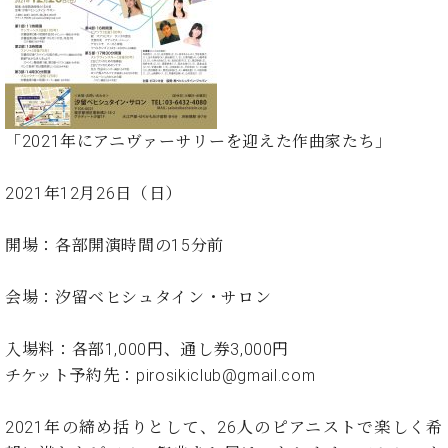
た
を
ラ
か
ヒ
ヒ
イ
い！
作
ン
ら
シ
シ
ン・
録
る
ド
の
ュ
ュ
サ
音
こ
ヒ
お
タ
タ
ロ
し
と
ス
知
イ
イ
ン
た
ト
ら
ン
ン
会
い！
「2021年にアニヴァーサリーを迎えた作曲家たち」
音
リ
せ
レ
の
員
と
色
ー
(入
ジ
秘
い
と
荷
2021年12月26日（日）
デ
密
う
ベ
タ
情
ン
音
方
ヒ
ッ
報
ス
楽
は、
開場：各部開演時間の15分前
シ
チ
等)
ニ
家
お
ュ
ュ
達
近
タ
会場：汐留ベヒシュタイン・サロン
ー
ベ
の
プ
く
C.
イ
ス・
ヒ
声
レ
の
ベ
ン・
イ
入場料：各部1,000円、通し券3,000円
シ
ス
直
ヒ
ジ
ベ
ュ
リ
チケット予約先：pirosikiclub@gmail.com
営
シ
ベ
ャ
ン
タ
リ
店
ュ
ヒ
パ
ト
イ
ー
舗
2021年の締め括りとして、26人のピアニストで楽しく希
タ
シ
ン
ン・
ス
ま