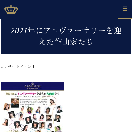
Skip
ベヒシュタインジャパン公式サイト
BECHSTEIN JAPAN Official Site
to
content
カ
2021年にアニヴァーサリーを迎
タ
ベ
ベ
ド
メ
企
ロ
えた作曲家たち
C.
ヒ
ヒ
イ
ル
業
グ
ベ
シ
シ
ツ
マ
情
ヒ
ュ
ュ
の
ガ
報
シ
タ
展
タ
名
会
ュ
コンサートイベント
イ
示
イ
器
員
採
タ
ン
ン
ベ
登
用
イ
で、
の
ヒ
録
情
ン
ピ
演
グ
シ
ご
報
コ
ア
奏
ラ
ュ
案
ン
ノ
し
ン
タ
内
サ
技
ベ
た
ド
イ
ー
術
ヒ
い！
ピ
ン
各
ト /
シ
学
ア
店
C.
ュ
び
ノ
ブ
舗
ベ
ベ
タ