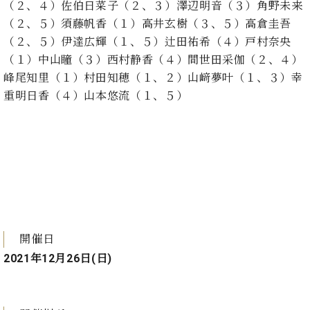
（２、４）佐伯日菜子（２、３）澤辺明音（３）角野未来
ト
ジオ
ピ
（２、５）須藤帆香（１）高井玄樹（３、５）高倉圭吾
レン
ア
タル
（２、５）伊達広輝（１、５）辻田祐希（４）戸村奈央
ノ
ホー
（１）中山瞳（３）西村静香（４）間世田采伽（２、４）
ル・
峰尾知里（１）村田知穂（１、２）山﨑夢叶（１、３）幸
C.
スタ
重明日香（４）山本悠流（１、５）
ベ
ジオ
ヒ
空き
シ
状況
ュ
動
タ
画
イ
収
ン
録
レ
サ
ジ
ー
デ
ビ
開催日
ン
ス
2021年12月26日(日)
ス
音
ア
楽
ッ
教