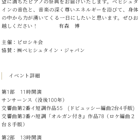
イ
ュ
ブ
望に満ちたピアノの祭典をお届けいたします。ベヒシュタ
ジ
(お
で
ン
タ
ロ
正
インの音色と、音楽の深く尊いエネルギーを浴びて、身体
ャ
知
コ
イ
グ
オンライン試弾
規
の中から力が湧いてくる一日にしたいと思います。ぜひお
パ
ら
ン
ン
デ
ン
せ・
越しください！ 有森 博
メルマガ登録
サ
の
ィ
の
メ
ー
音
ー
取
デ
趣
ト
色
主催：ピロシキ会
ラ
り
ィ
味
/
ー・
協賛：㈱ベヒシュタイン・ジャパン
組
ア
か
C.
取
ベ
み
情
ら
ベ
扱
ヒ
報)
本
ヒ
店
シ
イベント詳細
格
シ
ピ
ュ
的
ュ
ア
キ
タ
に
タ
ノ
ャ
店
第1部 11時開演
イ
学
イ
製
ン
舗・
ン
サンサーンス（没後100年）
ぶ
ン
造
ペ
サ
を
交響曲第2番イ短調作品55 (ドビュッシー編曲2台4手版)
方
レ
番
ー
ロ
弾
交響曲第3番ハ短調「オルガン付き』作品78（ロケ編曲２
ま
ジ
号
ン
ン・
く
で
デ
台８手版）
調
前
大
ン
律
に
コ
第2部 13時開演
歓
ス