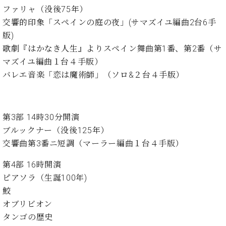
ン
迎。
ファリャ（没後75年）
サ
ベ
会
ベヒ
交響的印象「スペインの庭の夜」(サマズイユ編曲2台6手
ー
C.
ヒ
社
シュ
ト
ベ
版)
シ
案
ヒ
タイ
歌劇『はかなき人生』よりスペイン舞曲第1番、第2番（サ
ュ
内
シ
タ
レ
マズイユ編曲１台４手版）
ン・
ュ
イ
ッ
バレエ音楽「恋は魔術師」（ソロ&２台４手版）
シュ
タ
お
ン・
ス
イ
ーレ
問
シ
ン
ン
合
ュ
イ
音楽
コ
せ
ー
ベ
第3部 14時30分開演
教室
ン
レ
ン
ブルックナー（没後125年）
サ
ト
交響曲第3番ニ短調（マーラー編曲１台４手版）
ー
納
ベ
ト
第4部 16時開演
入
代
ヒ
グ
シ
実
理
ピアソラ（生誕100年)
ラ
ュ
績
店
ン
鮫
タ
ホ
主
ド
オブリビオン
イ
ー
催
ピ
ン
タンゴの歴史
ル・
イ
ア