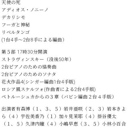
・
天使の死
ス
ベ
ノ
セ
アディオス・ノニーノ
タ
ン
ン
ジ
ト
デカリシモ
ト
C.
オ
ラ
ベ
フーガと神秘
ム
ヒ
コ
リベルタンゴ
東
シ
納
ン
(1台4手〜2台8手による編曲）
京
ュ
入
ク
タ
実
ー
第５部 17時30分開演
イ
績
ル
店
ストラヴィンスキー（没後50年）
ン
音
長
2台ピアノのための協奏曲
コ
楽
ご
音
2台ピアノのためのソナタ
ン
教
挨
楽
サ
花火作品4(シンガー編曲1台4手版)
室
拶
教
ー
展
ロシア風スケルツォ(作曲者による2台4手版)
室
ト
示
ペトルーシュカからの３章（バビン編曲２台４手版）
ご
ア
情
愛
ッ
報
出演者有森博（１、３、５）岩井亜咲（２、３）岩本きよ
用
プ
ホー
ら（４）宇佐美香乃（１）加々見茉耶（４）掛谷優太
者
ラ
ル・
の
（１、５）久津内瞳（４）小嶋早恵（３、５）小林小百合
イ
スタ
声