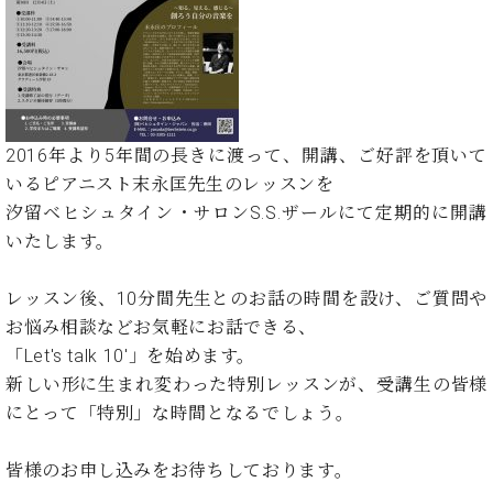
た
を
ラ
か
ヒ
ヒ
イ
い！
作
ン
ら
シ
シ
ン・
録
る
ド
の
ュ
ュ
サ
音
こ
ヒ
お
タ
タ
ロ
し
と
ス
知
イ
イ
ン
た
ト
ら
ン
ン
会
い！
2016年より5年間の⻑きに渡って、開講、ご好評を頂いて
音
リ
せ
レ
の
員
と
いるピアニスト末永匡先⽣のレッスンを
色
ー
(入
ジ
秘
い
と
荷
汐留ベヒシュタイン・サロンS.S.ザールにて定期的に開講
デ
密
う
ベ
タ
情
ン
いたします。
音
方
ヒ
ッ
報
ス
楽
は、
シ
チ
等)
ニ
家
お
レッスン後、10分間先生とのお話の時間を設け、ご質問や
ュ
ュ
達
近
タ
お悩み相談などお気軽にお話できる、
ー
ベ
の
プ
く
C.
イ
「Let's talk 10'」を始めます。
ス・
ヒ
声
レ
の
ベ
ン・
イ
新しい形に生まれ変わった特別レッスンが、受講生の皆様
シ
ス
直
ヒ
ジ
ベ
ュ
リ
にとって「特別」な時間となるでしょう。
営
シ
ベ
ャ
ン
タ
リ
店
ュ
ヒ
パ
ト
イ
ー
舗
皆様のお申し込みをお待ちしております。
タ
シ
ン
ン・
ス
ま