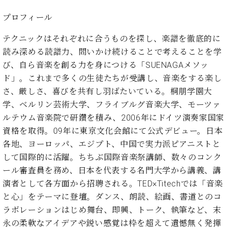
・
ス
ベ
ノ
セ
プロフィール
タ
ン
ン
ジ
ト
ト
C.
テクニックはそれぞれに合うものを探し、楽譜を徹底的に
オ
ラ
ベ
ム
読み深める読譜力、問いかけ続けることで考えることを学
ヒ
コ
東
シ
び、自ら音楽を創る力を身につける「SUENAGAメソッ
納
ン
京
ュ
入
ク
ド」。これまで多くの生徒たちが受講し、音楽をする楽し
タ
実
ー
さ、厳しさ、喜びを共有し羽ばたいている。桐朋学園大
イ
績
ル
店
学、ベルリン芸術大学、フライブルグ音楽大学、モーツァ
ン
音
長
ルテウム音楽院で研鑽を積み、2006年にドイツ演奏家国家
コ
楽
ご
音
資格を取得。09年に東京文化会館にて公式デビュー。日本
ン
教
挨
楽
サ
各地、ヨーロッパ、エジプト、中国で実力派ピアニストと
室
拶
教
ー
展
して国際的に活躍。ちちぶ国際音楽祭講師、数々のコンク
室
ト
示
ール審査員を務め、日本を代表する名門大学から講義、講
ご
ア
情
愛
演者として各方面から招聘される。TED×Titechでは「音楽
ッ
報
用
と心」をテーマに登壇。ダンス、朗読、絵画、書道とのコ
プ
ホー
者
ラ
ラボレーションはじめ舞台、即興、トーク、執筆など、末
ル・
の
イ
スタ
永の柔軟なアイデアや鋭い感覚は枠を超えて遺憾無く発揮
声