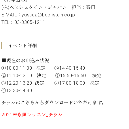
ン
迎。
サ
(株)ベヒシュタイン・ジャパン 担当：泰田
ベ
会
ベヒ
ー
C.
E-MAIL：yasuda@bechstein.co.jp
ヒ
社
シュ
ト
ベ
TEL：03-3305-1211
シ
案
ヒ
タイ
ュ
内
シ
タ
レ
ン・
ュ
イ
ッ
シュ
タ
イベント詳細
お
ン・
ス
イ
ーレ
問
シ
ン
ン
合
ュ
イ
■現在のお申込み状況
音楽
コ
せ
ー
ベ
①10:00-11:00 決定 ⑤14:40-15:40
教室
ン
レ
ン
②11:10-12:10 決定 ⑥15:50-16:50 決定
サ
ト
③12:20-13:20 決定 ⑦17:00-18:00 決定
ー
納
ベ
ト
④13:30-14:30
入
代
ヒ
グ
シ
実
理
ラ
チラシはこちらからダウンロードいただけます。
ュ
績
店
ン
タ
ホ
主
2021末永匡レッスン_チラシ
ド
イ
ー
催
ピ
ン
ル・
イ
ア