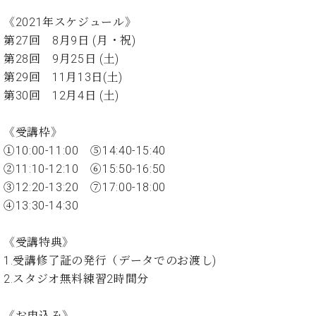
イ
ュ
ブ
ジ
(お
で
ン
タ
ロ
正
《2021年スケジュール》
ャ
知
コ
イ
グ
オンライン試弾
規
第27回 8月9日 (月・祝)
パ
ら
ン
ン
デ
ン
せ・
第28回 9月25日 (土)
メルマガ登録
サ
の
ィ
の
メ
第29回 11月13日(土)
ー
音
ー
取
デ
趣
ト
色
第30回 12月4日 (土)
ラ
り
ィ
味
/
ー・
組
ア
か
C.
取
ベ
《受講枠》
み
情
ら
ベ
扱
ヒ
報)
①10:00-11:00 ⑤14:40-15:40
本
ヒ
店
シ
②11:10-12:10 ⑥15:50-16:50
格
シ
ピ
ュ
的
③12:20-13:20 ⑦17:00-18:00
ュ
ア
キ
タ
に
タ
ノ
ャ
店
④13:30-14:30
イ
学
イ
製
ン
舗・
ン
ぶ
ン
造
ペ
サ
を
《受講特典》
方
レ
番
ー
ロ
弾
1.受講修了証の発行（データでのお渡し)
ま
ジ
号
ン
ン・
く
2.スタジオ無料練習2時間分
で
デ
調
前
大
ン
律
に
コ
歓
ス
《お申込み》