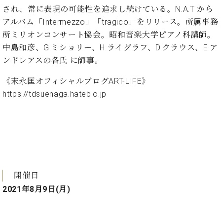
ト
ジオ
され、常に表現の可能性を
追求し続けている。N.A.T から
ピ
レン
アルバム「Intermezzo」「tragico」をリリース。
所属事務
ア
タル
所ミリオンコンサート協会。昭和音楽大学ピアノ科講師。
ノ
ホー
中島和彦、G.ミショリー、H.ライグラフ、
D.クラウス、E.ア
ル・
C.
ンドレアスの各氏 に師事。
スタ
ベ
ジオ
ヒ
《末永匡オフィシャルブログART-LIFE》
空き
シ
状況
https://tdsuenaga.hateblo.jp
ュ
動
タ
画
イ
収
ン
録
レ
サ
ジ
ー
デ
ビ
開催日
ン
ス
2021年8月9日(月)
ス
音
ア
楽
ッ
教