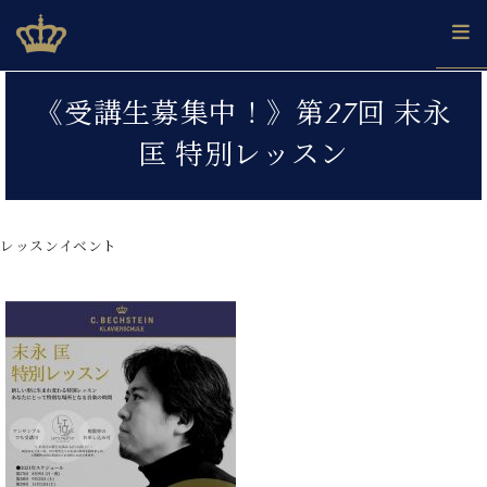
Skip
ベヒシュタインジャパン公式サイト
BECHSTEIN JAPAN Official Site
to
content
カ
《受講生募集中！》第27回 末永
タ
ベ
ベ
ド
メ
企
ロ
匡 特別レッスン
C.
ヒ
ヒ
イ
ル
業
グ
ベ
シ
シ
ツ
マ
情
ヒ
ュ
ュ
の
ガ
報
シ
タ
展
タ
名
会
ュ
レッスンイベント
イ
示
イ
器
員
採
タ
ン
ン
ベ
登
用
イ
で、
の
ヒ
録
情
ン
ピ
演
グ
シ
ご
報
コ
ア
奏
ラ
ュ
案
ン
ノ
し
ン
タ
内
サ
技
ベ
た
ド
イ
ー
術
ヒ
い！
ピ
ン
各
ト /
シ
学
ア
店
C.
ュ
び
ノ
ブ
舗
ベ
ベ
タ