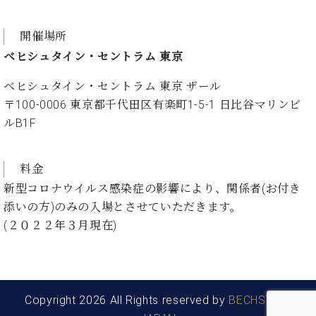
プ
室
ラ
ピ
イ
ア
開催場所
ト
ノ
ベヒシュタイン・セントラム 東京
ピ
の
ア
コ
ベヒシュタイン・セントラム 東京 ザール
ノ
ン
〒100-0006 東京都千代田区有楽町1-5-1 日比谷マリンビ
シ
ルB1F
ェ
C.
ル
ベ
ジ
ヒ
料金
ュ
シ
新型コロナウイルス感染症の影響により、関係者(お付き
ア
ュ
ク
添いの方)のみの入場とさせていただきます。
タ
セ
(２０２２年３月現在)
イ
ス
ン
セン
ア
トラ
カ
ム東
デ
京の
Copyright 2026 All Rights reserved by
BECHSTEIN
ミ
ご案