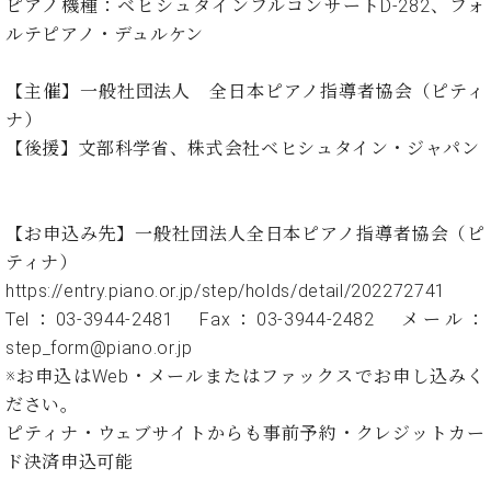
イ
ュ
ブ
ピアノ機種：ベヒシュタインフルコンサートD-282、フォ
ジ
(お
で
ン
タ
ロ
正
ルテピアノ・デュルケン
ャ
知
コ
イ
グ
オンライン試弾
規
パ
ら
ン
ン
デ
ン
せ・
【主催】一般社団法人 全日本ピアノ指導者協会（ピティ
メルマガ登録
サ
の
ィ
の
メ
ナ）
ー
音
ー
取
デ
趣
ト
色
【後援】文部科学省、株式会社ベヒシュタイン・ジャパン
ラ
り
ィ
味
/
ー・
組
ア
か
C.
取
ベ
み
情
ら
ベ
扱
ヒ
報)
【お申込み先】一般社団法人全日本ピアノ指導者協会（ピ
本
ヒ
店
シ
ティナ）
格
シ
ピ
ュ
的
https://entry.piano.or.jp/step/holds/detail/202272741
ュ
ア
キ
タ
に
タ
ノ
ャ
店
Tel：03-3944-2481 Fax：03-3944-2482 メール：
イ
学
イ
製
ン
舗・
step_form@piano.or.jp
ン
ぶ
ン
造
ペ
サ
を
※お申込はWeb・メールまたはファックスでお申し込みく
方
レ
番
ー
ロ
弾
ださい。
ま
ジ
号
ン
ン・
く
ピティナ・ウェブサイトからも事前予約・クレジットカー
で
デ
調
前
大
ン
律
ド決済申込可能
に
コ
歓
ス