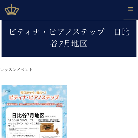
Skip
ベヒシュタインジャパン公式サイト
BECHSTEIN JAPAN Official Site
to
content
カ
ピティナ・ピアノステップ 日比
タ
ベ
ベ
ド
メ
企
ロ
谷7月地区
C.
ヒ
ヒ
イ
ル
業
グ
ベ
シ
シ
ツ
マ
情
ヒ
ュ
ュ
の
ガ
報
シ
タ
展
タ
名
会
ュ
レッスンイベント
イ
示
イ
器
員
採
タ
ン
ン
ベ
登
用
イ
で、
の
ヒ
録
情
ン
ピ
演
グ
シ
ご
報
コ
ア
奏
ラ
ュ
案
ン
ノ
し
ン
タ
内
サ
技
ベ
た
ド
イ
ー
術
ヒ
い！
ピ
ン
各
ト /
シ
学
ア
店
C.
ュ
び
ノ
ブ
舗
ベ
ベ
タ