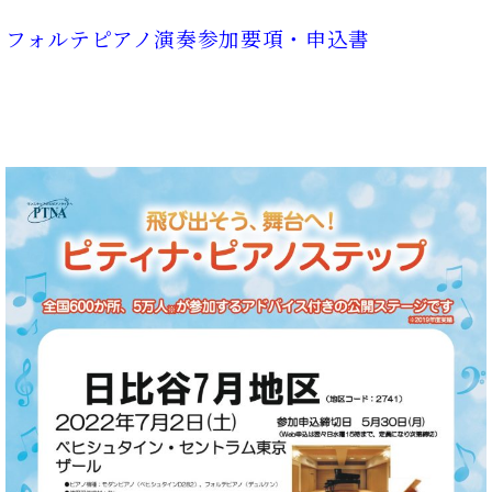
・
ス
ベ
ノ
セ
タ
ン
フォルテピアノ演奏参加要項・申込書
ン
ジ
ト
ト
C.
オ
ラ
ベ
ム
ヒ
コ
東
シ
納
ン
京
ュ
入
ク
タ
実
ー
イ
績
ル
店
ン
音
長
コ
楽
ご
音
ン
教
挨
楽
サ
室
拶
教
ー
展
室
ト
示
ご
ア
情
愛
ッ
報
用
プ
ホー
者
ラ
ル・
の
イ
スタ
声