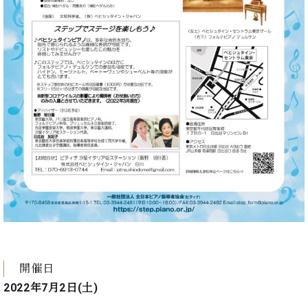
ト
ジオ
ピ
レン
ア
タル
ノ
ホー
ル・
C.
スタ
ベ
ジオ
ヒ
空き
シ
状況
ュ
動
タ
画
イ
収
ン
録
レ
サ
ジ
ー
デ
ビ
ン
ス
ス
音
開催日
ア
楽
2022年7月2日(土)
ッ
教