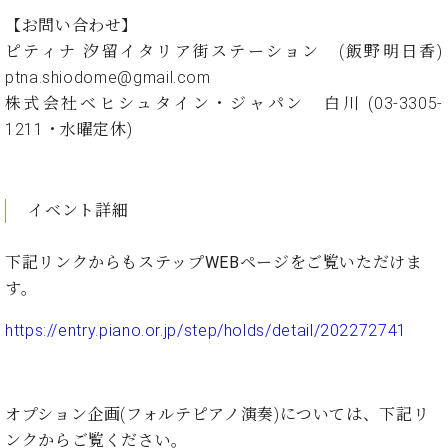
ン
迎。
サ
【お問い合わせ】
ベ
会
ベヒ
ー
C.
ピティナ 汐留イタリア街ステーション (飯野明日香)
ヒ
社
シュ
ト
ベ
ptna.shiodome@gmail.com
シ
案
ヒ
タイ
ュ
内
株式会社ベヒシュタイン・ジャパン 白川 (03-3305-
シ
タ
レ
ン・
1211・水曜定休)
ュ
イ
ッ
シュ
タ
お
ン・
ス
イ
ーレ
問
シ
ン
ン
合
ュ
イ
イベント詳細
音楽
コ
せ
ー
ベ
教室
ン
レ
ン
下記リンクからもステップWEBページをご覧いただけま
サ
ト
す。
ー
納
ベ
ト
入
代
ヒ
https://entry.piano.or.jp/step/holds/detail/202272741
グ
シ
実
理
ラ
ュ
績
店
ン
タ
ホ
主
ド
イ
オプション企画(フォルテピアノ演奏)については、下記リ
ー
催
ピ
ン
ル・
イ
ンクからご覧ください。
ア