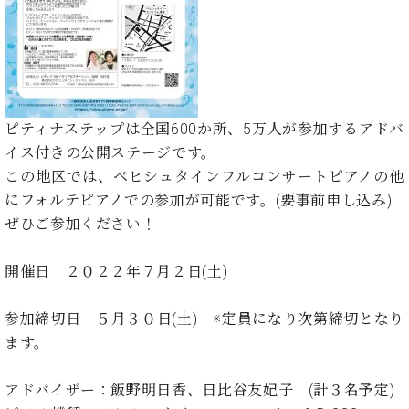
た
を
ラ
か
ヒ
ヒ
イ
い！
作
ン
ら
シ
シ
ン・
録
る
ド
の
ュ
ュ
サ
音
こ
ヒ
お
タ
タ
ロ
し
と
ス
知
イ
イ
ン
た
ト
ら
ン
ン
会
い！
ピティナステップは全国600か所、5万人が参加するアドバ
音
リ
せ
レ
の
員
と
イス付きの公開ステージです。
色
ー
(入
ジ
秘
い
と
荷
この地区では、ベヒシュタインフルコンサートピアノの他
デ
密
う
ベ
タ
情
ン
にフォルテピアノでの参加が可能です。(要事前申し込み)
音
方
ヒ
ッ
報
ス
楽
は、
ぜひご参加ください！
シ
チ
等)
ニ
家
お
ュ
ュ
達
近
タ
開催日 ２０２２年７月２日(土)
ー
ベ
の
プ
く
C.
イ
ス・
ヒ
声
レ
の
ベ
ン・
イ
参加締切日 ５月３０日(土) ※定員になり次第締切となり
シ
ス
直
ヒ
ジ
ベ
ュ
リ
ます。
営
シ
ベ
ャ
ン
タ
リ
店
ュ
ヒ
パ
ト
イ
ー
舗
アドバイザー：飯野明日香、日比谷友妃子 (計３名予定)
タ
シ
ン
ン・
ス
ま