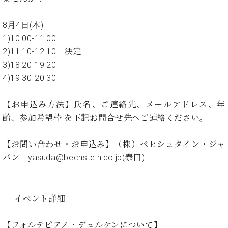
た
を
ラ
か
ヒ
ヒ
イ
い！
作
ン
ら
シ
シ
ン・
録
る
8月4日(木)
ド
の
ュ
ュ
サ
音
こ
1)10:00-11:00
ヒ
お
タ
タ
ロ
し
と
2)11:10-12:10 決定
ス
知
イ
イ
ン
た
ト
ら
3)18:20-19:20
ン
ン
会
い！
音
リ
せ
レ
の
4)19:30-20:30
員
と
色
ー
(入
ジ
秘
い
と
荷
デ
密
う
【お申込み方法】氏名、ご連絡先、メールアドレス、年
ベ
タ
情
ン
音
方
ヒ
齢、参加希望枠 を下記お問合せ先へご連絡ください。
ッ
報
ス
楽
は、
シ
チ
等)
ニ
家
お
ュ
ュ
【お問い合わせ・お申込み】（株）ベヒシュタイン・ジャ
達
近
タ
ー
ベ
の
プ
パン yasuda@bechstein.co.jp(泰田)
く
C.
イ
ス・
ヒ
声
レ
の
ベ
ン・
イ
シ
ス
直
ヒ
ジ
ベ
ュ
リ
営
シ
ベ
ャ
イベント詳細
ン
タ
リ
店
ュ
ヒ
パ
ト
イ
ー
舗
タ
シ
ン
ン・
ス
ま
【フォルテピアノ・デュルケンについて】