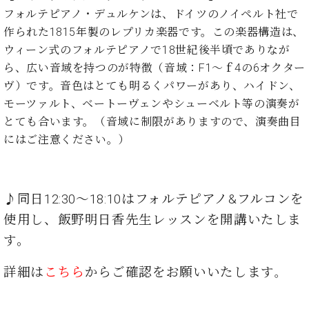
イ
ュ
ブ
ジ
(お
で
フォルテピアノ・デュルケンは、ドイツのノイペルト社で
ン
タ
ロ
正
ャ
知
コ
イ
グ
作られた1815年製のレプリカ楽器です。この楽器構造は、
オンライン試弾
規
パ
ら
ン
ン
デ
ウィーン式のフォルテピアノで18世紀後半頃でありなが
ン
せ・
メルマガ登録
サ
の
ィ
ら、広い音域を持つのが特徴（音域：F1～ｆ4の6オクター
の
メ
ー
音
ー
ヴ）です。音色はとても明るくパワーがあり、ハイドン、
取
デ
趣
ト
色
ラ
り
ィ
モーツァルト、ベートーヴェンやシューベルト等の演奏が
味
/
ー・
組
ア
とても合います。（音域に制限がありますので、演奏曲目
か
C.
取
ベ
み
情
ら
ベ
にはご注意ください。）
扱
ヒ
報)
本
ヒ
店
シ
格
シ
ピ
ュ
的
ュ
ア
キ
タ
に
♪同日12:30～18:10はフォルテピアノ&フルコンを
タ
ノ
ャ
店
イ
学
イ
製
ン
舗・
使用し、飯野明日香先生レッスンを開講いたしま
ン
ぶ
ン
造
ペ
サ
を
す。
方
レ
番
ー
ロ
弾
ま
ジ
号
ン
ン・
く
詳細は
こ
ち
ら
からご確認をお願いいたします
。
で
デ
調
前
大
ン
律
に
コ
歓
ス