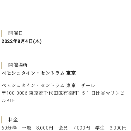
ン
迎。
サ
ベ
会
ベヒ
ー
C.
ヒ
社
シュ
ト
ベ
シ
案
ヒ
タイ
ュ
内
開催日
シ
タ
レ
ン・
ュ
2022年8月4日(木)
イ
ッ
シュ
タ
お
ン・
ス
イ
ーレ
問
シ
ン
ン
合
ュ
イ
音楽
開催場所
コ
せ
ー
ベ
教室
ン
ベヒシュタイン・セントラム 東京
レ
ン
サ
ト
ー
ベヒシュタイン・セントラム 東京 ザール
納
ベ
ト
〒100-0006 東京都千代田区有楽町1-5-1 日比谷マリンビ
入
代
ヒ
グ
ルB1F
シ
実
理
ラ
ュ
績
店
ン
タ
ホ
主
ド
イ
料金
ー
催
ピ
ン
60分枠 一般 8,000円 会員 7,000円 学生 3,000円
ル・
イ
ア