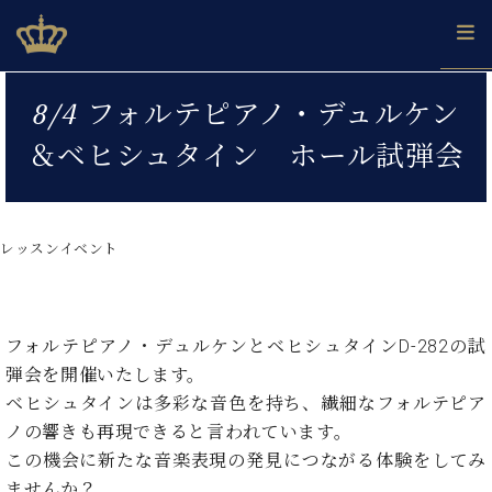
Skip
ベヒシュタインジャパン公式サイト
BECHSTEIN JAPAN Official Site
to
content
カ
8/4 フォルテピアノ・デュルケン
タ
ベ
ベ
ド
メ
企
ロ
＆ベヒシュタイン ホール試弾会
C.
ヒ
ヒ
イ
ル
業
グ
ベ
シ
シ
ツ
マ
情
ヒ
ュ
ュ
の
ガ
報
シ
タ
展
タ
名
会
ュ
レッスンイベント
イ
示
イ
器
員
採
タ
ン
ン
ベ
登
用
イ
で、
の
ヒ
録
情
ン
ピ
演
グ
シ
ご
報
コ
フォルテピアノ・デュルケンとベヒシュタインD-282の試
ア
奏
ラ
ュ
案
ン
ノ
し
弾会を開催いたします。
ン
タ
内
サ
技
ベ
た
ド
イ
ベヒシュタインは多彩な音色を持ち、繊細なフォルテピア
ー
術
ヒ
い！
ピ
ン
ノの響きも再現できると言われています。
各
ト /
シ
学
ア
店
この機会に新たな音楽表現の発見につながる体験をしてみ
C.
ュ
び
ノ
ブ
舗
ベ
ませんか？
ベ
タ