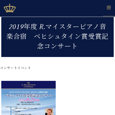
Skip
ベヒシュタインジャパン公式サイト
BECHSTEIN JAPAN Official Site
to
content
カ
2019年度 R.マイスターピアノ音
タ
ベ
ベ
ド
メ
企
ロ
楽合宿 ベヒシュタイン賞受賞記
C.
ヒ
ヒ
イ
ル
業
グ
ベ
シ
シ
ツ
マ
情
念コンサート
ヒ
ュ
ュ
の
ガ
報
シ
タ
展
タ
名
会
ュ
イ
示
イ
器
員
採
タ
ン
ン
ベ
登
用
コンサートイベント
イ
で、
の
ヒ
録
情
ン
ピ
演
グ
シ
ご
報
コ
ア
奏
ラ
ュ
案
ン
ノ
し
ン
タ
内
サ
技
ベ
た
ド
イ
ー
術
ヒ
い！
ピ
ン
各
ト /
シ
学
ア
店
C.
ュ
び
ノ
ブ
舗
ベ
ベ
タ