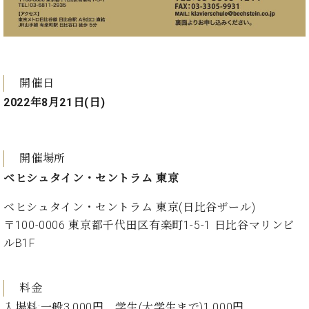
ト
ジオ
ピ
レン
ア
タル
ノ
ホー
ル・
C.
開催日
スタ
ベ
ジオ
2022年8月21日(日)
ヒ
空き
シ
状況
ュ
動
タ
開催場所
画
イ
収
ベヒシュタイン・セントラム 東京
ン
録
レ
ベヒシュタイン・セントラム 東京(日比谷ザール)
サ
ジ
ー
〒100-0006 東京都千代田区有楽町1-5-1 日比谷マリンビ
デ
ビ
ルB1F
ン
ス
ス
音
ア
楽
料金
ッ
教
入場料:一般3,000円、学生(大学生まで)1,000円