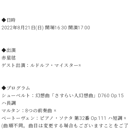
イ
ュ
ブ
ジ
(お
で
ン
タ
ロ
正
ャ
知
コ
イ
グ
オンライン試弾
規
パ
ら
ン
ン
◆日時
デ
ン
せ・
メルマガ登録
サ
の
ィ
2022年8月21日(日) 開場16:30 開演17:00
の
メ
ー
音
ー
取
デ
趣
ト
色
ラ
り
ィ
味
/
ー・
組
ア
◆出演
か
C.
取
ベ
み
情
ら
赤星毬
ベ
扱
ヒ
報)
本
ヒ
ゲスト出演：ルドルフ・マイスター※
店
シ
格
シ
ピ
ュ
的
ュ
ア
キ
タ
に
タ
ノ
ャ
店
イ
◆プログラム
学
イ
製
ン
舗・
ン
シューベルト：幻想曲「さすらい人幻想曲」D760 Op.15
ぶ
ン
造
ペ
サ
を
方
レ
番
ー
ロ
ハ長調
弾
ま
ジ
号
ン
ン・
マルタン：8つの前奏曲 ※
く
で
デ
調
前
ベートーヴェン：ピアノ・ソナタ 第32番 Op.111 ハ短調 ※
大
ン
律
に
コ
(曲順不同。曲目は変更する場合もございますことをご了
歓
ス