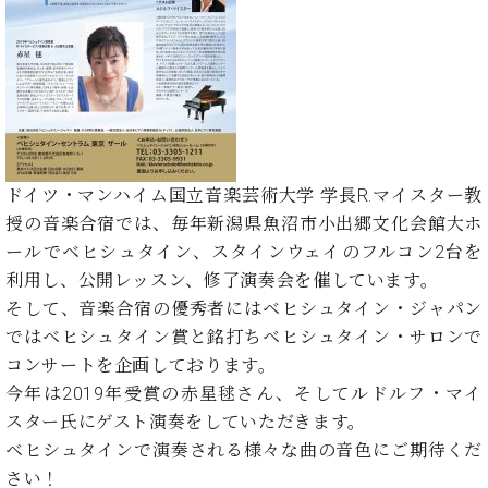
た
を
ラ
か
ヒ
ヒ
イ
い！
作
ン
ら
シ
シ
ン・
録
る
ド
の
ュ
ュ
サ
音
こ
ヒ
お
タ
タ
ロ
し
と
ス
知
イ
イ
ン
た
ト
ら
ン
ン
会
い！
音
リ
せ
レ
の
員
と
色
ー
(入
ジ
秘
い
ドイツ・マンハイム国立音楽芸術大学 学長R.マイスター教
と
荷
デ
密
う
授の音楽合宿では、毎年新潟県魚沼市小出郷文化会館大ホ
ベ
タ
情
ン
音
方
ヒ
ールでベヒシュタイン、スタインウェイのフルコン2台を
ッ
報
ス
楽
は、
シ
チ
等)
利用し、公開レッスン、修了演奏会を催しています。
ニ
家
お
ュ
ュ
そして、音楽合宿の優秀者にはベヒシュタイン・ジャパン
達
近
タ
ー
ベ
の
プ
ではベヒシュタイン賞と銘打ちベヒシュタイン・サロンで
く
C.
イ
ス・
ヒ
声
レ
の
コンサートを企画しております。
ベ
ン・
イ
シ
ス
直
今年は2019年受賞の赤星毬さん、そしてルドルフ・マイ
ヒ
ジ
ベ
ュ
リ
営
シ
ベ
ャ
スター氏にゲスト演奏をしていただきます。
ン
タ
リ
店
ュ
ヒ
パ
ト
ベヒシュタインで演奏される様々な曲の音色にご期待くだ
イ
ー
舗
タ
シ
ン
さい！
ン・
ス
ま