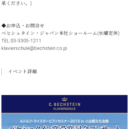
ン
承ください。)
迎。
サ
ベ
会
ベヒ
ー
C.
ヒ
社
シュ
ト
ベ
シ
案
◆お申込・お問合せ
ヒ
タイ
ュ
内
シ
ベヒシュタイン・ジャパン本社ショールーム(水曜定休)
タ
レ
ン・
ュ
TEL:03-3305-1211
イ
ッ
シュ
タ
お
ン・
ス
klavierschule@bechstein.co.jp
イ
ーレ
問
シ
ン
ン
合
ュ
イ
音楽
コ
せ
ー
ベ
教室
ン
イベント詳細
レ
ン
サ
ト
ー
納
ベ
ト
入
代
ヒ
グ
シ
実
理
ラ
ュ
績
店
ン
タ
ホ
主
ド
イ
ー
催
ピ
ン
ル・
イ
ア