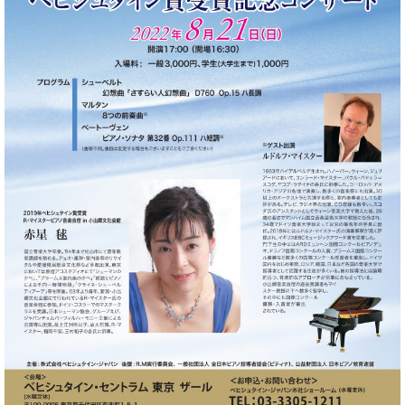
・
ス
ベ
ノ
セ
タ
ン
ン
ジ
ト
ト
C.
オ
ラ
ベ
ム
ヒ
コ
東
シ
納
ン
京
ュ
入
ク
タ
実
ー
イ
績
ル
店
ン
音
長
コ
楽
ご
音
ン
教
挨
楽
サ
室
拶
教
ー
展
室
ト
示
ご
ア
情
愛
ッ
報
用
プ
ホー
者
ラ
ル・
の
イ
スタ
声