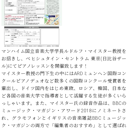
た
を
ラ
か
ヒ
ヒ
イ
い！
作
ン
ら
シ
シ
ン・
録
る
ド
の
ュ
ュ
サ
音
こ
ヒ
お
タ
タ
ロ
し
と
ス
知
イ
イ
ン
た
ト
ら
ン
ン
会
い！
音
リ
せ
レ
の
員
と
色
ー
(入
ジ
秘
い
マンハイム国立音楽大学学長ルドルフ・マイスター教授を
と
荷
デ
密
う
お招きし、ベヒシュタイン・セントラム 東京(日比谷ザー
ベ
タ
情
ン
音
方
ヒ
ル)にてピアノレッスンを開催致します！
ッ
報
ス
楽
は、
シ
チ
等)
マイスター教授の門下生の中にはARDミュンヘン国際コン
ニ
家
お
ュ
ュ
クールピアノデュオなど数多くの国際コンクール受賞者を
達
近
タ
ー
ベ
の
プ
輩出し、ドイツ国内をはじめ東欧、ロシア、韓国、日本な
く
C.
イ
ス・
ヒ
声
レ
の
ど各国の音楽大学で指導者として活躍する生徒が多くいら
ベ
ン・
イ
シ
ス
直
っしゃいます。また、マイスター氏の録音作品は、BBCの
ヒ
ジ
ベ
ュ
リ
営
シ
ベ
ャ
ミュージック・マガジン・アワード2018にノミネートさ
ン
タ
リ
店
ュ
ヒ
パ
ト
れ、グラモフォンとイギリスの音楽雑誌BBCミュージッ
イ
ー
舗
タ
シ
ン
ク・マガジンの両方で「編集者のおすすめ」として選ばれ
ン・
ス
ま