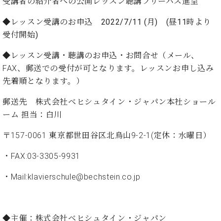
受講者の紹介者への公開レッスン聴講フリーパス進呈
ト
ジオ
ピ
レン
◆
レッスン受講のお申込
2022/7/11 (月) (昼11時より
ア
タル
受付開始)
ノ
ホー
ル・
◆
レッスン受講・聴講のお申込・お問合せ
（メール、
C.
スタ
FAX、郵送での受付が可となります。レッスンお申し込み
ベ
ジオ
ヒ
先着順となります。）
空き
シ
状況
郵送先 株式会社ベヒシュタイン・ジャパン本社ショール
ュ
動
タ
ーム 担当：白川
画
イ
収
ン
〒157-0061 東京都世田谷区北烏山9-2-1(定休：水曜日）
録
レ
サ
・FAX:03-3305-9931
ジ
ー
デ
ビ
・Mail:klavierschule@bechstein.co.jp
ン
ス
ス
音
ア
楽
ッ
教
◆主催：株式会社ベヒシュタイン・ジャパン