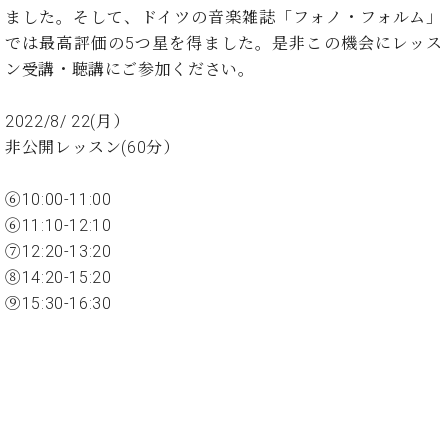
イ
ュ
ブ
ジ
(お
で
ました。そして、ドイツの音楽雑誌「フォノ・フォルム」
ン
タ
ロ
正
ャ
知
では最高評価の5つ星を得ました。是非この機会にレッス
コ
イ
グ
オンライン試弾
規
パ
ら
ン
ン
ン受講・聴講にご参加ください。
デ
ン
せ・
メルマガ登録
サ
の
ィ
の
メ
ー
音
ー
2022/8/ 22(月）
取
デ
趣
ト
色
ラ
り
ィ
非公開レッスン(60分）
味
/
ー・
組
ア
か
C.
取
ベ
み
情
ら
⑥10:00-11:00
ベ
扱
ヒ
報)
本
ヒ
⑥11:10-12:10
店
シ
格
シ
ピ
⑦12:20-13:20
ュ
的
ュ
ア
キ
タ
⑧14:20-15:20
に
タ
ノ
ャ
店
イ
⑨15:30-16:30
学
イ
製
ン
舗・
ン
ぶ
ン
造
ペ
サ
を
方
レ
番
ー
ロ
弾
ま
ジ
号
ン
ン・
く
で
デ
調
前
大
ン
律
に
コ
歓
ス