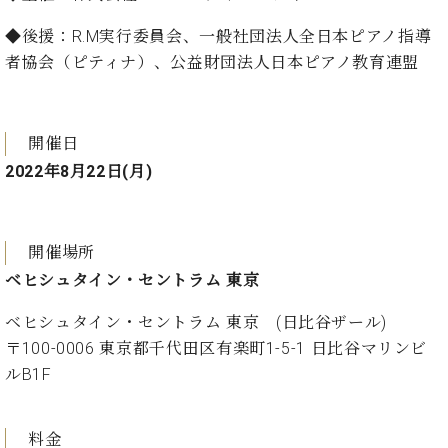
プ
室
ラ
ピ
◆後援：R.M実行委員会、一般社団法人全日本ピアノ指導
イ
ア
者協会（ピティナ）、公益財団法人日本ピアノ教育連盟
ト
ノ
ピ
の
ア
コ
ノ
ン
開催日
シ
2022年8月22日(月)
ェ
C.
ル
ベ
ジ
ヒ
ュ
開催場所
シ
ア
ュ
ベヒシュタイン・セントラム 東京
ク
タ
セ
イ
ベヒシュタイン・セントラム 東京 (日比谷ザール)
ス
ン
〒100-0006 東京都千代田区有楽町1-5-1 日比谷マリンビ
セン
ア
ルB1F
トラ
カ
ム東
デ
京の
ミ
料金
ご案