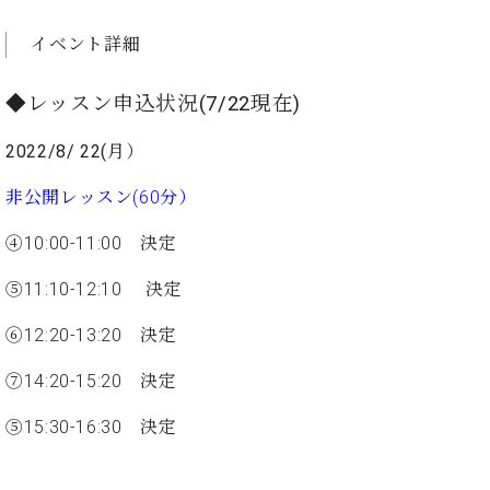
ン
迎。
サ
ベ
会
ベヒ
イベント詳細
ー
C.
ヒ
社
シュ
ト
ベ
シ
案
ヒ
◆レッスン申込状況(7/22現在)
タイ
ュ
内
シ
タ
レ
ン・
ュ
2022/8/ 22(月）
イ
ッ
シュ
タ
お
ン・
ス
イ
非公開レッスン(60分）
ーレ
問
シ
ン
ン
合
ュ
イ
音楽
④10:00-11:00 決定
コ
せ
ー
ベ
教室
ン
レ
ン
⑤11:10-12:10 決定
サ
ト
ー
⑥12:20-13:20 決定
納
ベ
ト
入
代
ヒ
グ
⑦14:20-15:20 決定
シ
実
理
ラ
ュ
績
店
ン
タ
⑤15:30-16:30 決定
ホ
主
ド
イ
ー
催
ピ
ン
ル・
イ
ア