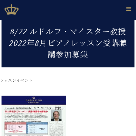
Skip
ベヒシュタインジャパン公式サイト
BECHSTEIN JAPAN Official Site
to
content
カ
8/22 ルドルフ・マイスター教授
タ
ベ
ベ
ド
メ
企
ロ
2022年8月ピアノレッスン受講聴
C.
ヒ
ヒ
イ
ル
業
グ
ベ
シ
シ
ツ
マ
情
講参加募集
ヒ
ュ
ュ
の
ガ
報
シ
タ
展
タ
名
会
ュ
イ
示
イ
器
員
採
タ
ン
ン
ベ
登
用
レッスンイベント
イ
で、
の
ヒ
録
情
ン
ピ
演
グ
シ
ご
報
コ
ア
奏
ラ
ュ
案
ン
ノ
し
ン
タ
内
サ
技
ベ
た
ド
イ
ー
術
ヒ
い！
ピ
ン
各
ト /
シ
学
ア
店
C.
ュ
び
ノ
ブ
舗
ベ
ベ
タ