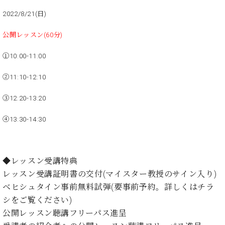
・
ス
ベ
ノ
セ
2022/8/21(日)
タ
ン
ン
ジ
ト
ト
C.
公開レッスン(60分)
オ
ラ
ベ
ム
ヒ
コ
①10:00-11:00
東
シ
納
ン
京
ュ
入
ク
②11:10-12:10
タ
実
ー
イ
③12:20-13:20
績
ル
店
ン
音
長
コ
④13:30-14:30
楽
ご
音
ン
教
挨
楽
サ
室
拶
教
ー
展
室
◆レッスン受講特典
ト
示
ご
レッスン受講証明書の交付(マイスター教授のサイン入り)
ア
情
愛
ッ
ベヒシュタイン事前無料試弾(要事前予約。詳しくはチラ
報
用
プ
ホー
シをご覧ください)
者
ラ
ル・
公開レッスン聴講フリーパス進呈
の
イ
スタ
声