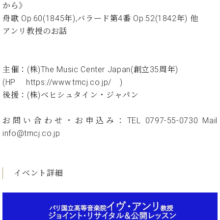
ン
から》
迎。
サ
ベ
会
ベヒ
舟歌 Op.60(1845年),バラード第4番 Op.52(1842年) 他
ー
C.
ヒ
社
アンリ教授のお話
シュ
ト
ベ
シ
案
ヒ
タイ
ュ
内
シ
タ
レ
ン・
ュ
主催：(株)The Music Center Japan(創立35周年)
イ
ッ
シュ
タ
お
ン・
ス
(HP https://www.tmcj.co.jp/ )
イ
ーレ
問
シ
ン
後援：(株)ベヒシュタイン・ジャパン
ン
合
ュ
イ
音楽
コ
せ
ー
ベ
教室
お問い合わせ・お申込み：TEL 0797-55-0730 Mail
ン
レ
ン
サ
info@tmcj.co.jp
ト
ー
納
ベ
ト
入
代
ヒ
グ
シ
実
理
イベント詳細
ラ
ュ
績
店
ン
タ
ホ
主
ド
イ
ー
催
ピ
ン
ル・
イ
ア