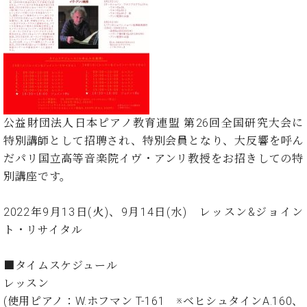
た
を
ラ
か
ヒ
ヒ
イ
い！
作
ン
ら
シ
シ
ン・
録
る
ド
の
ュ
ュ
サ
音
こ
ヒ
お
タ
タ
ロ
し
と
ス
知
イ
イ
ン
た
ト
ら
ン
ン
会
い！
音
リ
せ
レ
の
員
と
色
ー
(入
ジ
秘
い
公益財団法人日本ピアノ教育連盟 第26回全国研究大会に
と
荷
デ
密
う
特別講師として招聘され、特別会員となり、大反響を呼ん
ベ
タ
情
ン
音
方
ヒ
だパリ国立高等音楽院イヴ・アンリ教授をお招きしての特
ッ
報
ス
楽
は、
シ
チ
等)
別講座です。
ニ
家
お
ュ
ュ
達
近
タ
ー
ベ
の
プ
2022年9月13日(火)、9月14日(水) レッスン&ジョイン
く
C.
イ
ス・
ヒ
声
レ
の
ト・リサイタル
ベ
ン・
イ
シ
ス
直
ヒ
ジ
ベ
ュ
リ
営
シ
ベ
ャ
■タイムスケジュール
ン
タ
リ
店
ュ
ヒ
パ
ト
レッスン
イ
ー
舗
タ
シ
ン
(使用ピアノ：W.ホフマン T-161 ※ベヒシュタインA.160、
ン・
ス
ま