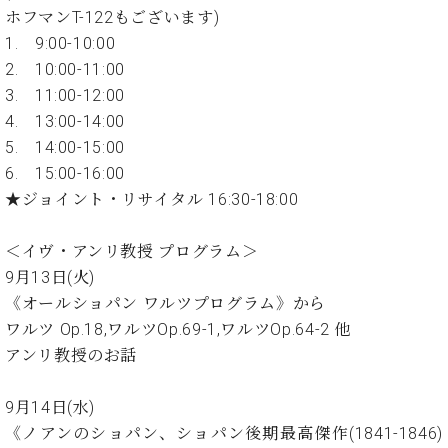
イ
ュ
ブ
ジ
(お
で
ホフマンT-122もございます)
ン
タ
ロ
正
ャ
知
1. 9:00-10:00
コ
イ
グ
オンライン試弾
規
パ
ら
ン
ン
2. 10:00-11:00
デ
ン
せ・
メルマガ登録
サ
の
ィ
3. 11:00-12:00
の
メ
ー
音
ー
4. 13:00-14:00
取
デ
趣
ト
色
ラ
り
ィ
5. 14:00-15:00
味
/
ー・
組
ア
6. 15:00-16:00
か
C.
取
ベ
み
情
ら
★ジョイント・リサイタル 16:30-18:00
ベ
扱
ヒ
報)
本
ヒ
店
シ
格
シ
ピ
＜イヴ・アンリ教授 プログラム＞
ュ
的
ュ
ア
キ
タ
9月13日(火)
に
タ
ノ
ャ
店
イ
《オールショパン ワルツプログラム》から
学
イ
製
ン
舗・
ン
ワルツ Op.18,ワルツOp.69-1,ワルツOp.64-2 他
ぶ
ン
造
ペ
サ
を
方
レ
番
ー
ロ
アンリ教授のお話
弾
ま
ジ
号
ン
ン・
く
で
デ
調
前
9月14日(水)
大
ン
律
に
コ
《ノアンのショパン、ショパン後期最高傑作(1841-1846)
歓
ス