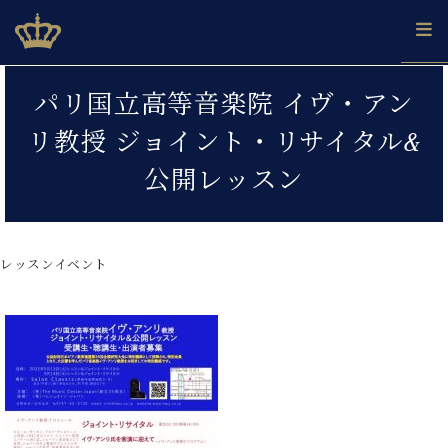
Skip
ベヒシュタインジャパン公式サイト
BECHSTEIN JAPAN Official Site
to
content
カ
パリ国立高等音楽院 イヴ・アン
タ
ベ
ベ
ド
メ
企
ロ
リ教授 ジョイント・リサイタル&
C.
ヒ
ヒ
イ
ル
業
グ
ベ
シ
シ
ツ
マ
情
公開レッスン
ヒ
ュ
ュ
の
ガ
報
シ
タ
展
タ
名
会
ュ
イ
示
イ
器
員
採
タ
ン
ン
ベ
登
用
レッスンイベント
イ
で、
の
ヒ
録
情
ン
ピ
演
グ
シ
ご
報
コ
ア
奏
ラ
ュ
案
ン
ノ
し
ン
タ
内
サ
技
ベ
た
ド
イ
ー
術
ヒ
い！
ピ
ン
各
ト /
シ
学
ア
店
C.
ュ
び
ノ
ブ
舗
ベ
ベ
タ