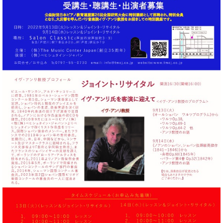
・
ス
ベ
ノ
セ
タ
ン
ン
ジ
ト
ト
C.
オ
ラ
ベ
ム
ヒ
コ
東
シ
納
ン
京
ュ
入
ク
タ
実
ー
イ
績
ル
店
ン
音
長
コ
楽
ご
音
ン
教
挨
楽
サ
室
拶
教
ー
展
室
ト
示
ご
ア
情
愛
ッ
報
用
プ
ホー
者
ラ
ル・
の
イ
スタ
声