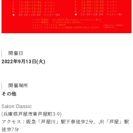
ト
ジオ
ピ
レン
ア
タル
ノ
ホー
ル・
C.
スタ
ベ
ジオ
ヒ
空き
開催日
シ
状況
ュ
2022年9月13日(火)
動
タ
画
イ
収
ン
録
開催場所
レ
サ
その他
ジ
ー
デ
ビ
Salon Classic
ン
ス
ス
(兵庫県芦屋市東芦屋町3-9)
音
ア
楽
アクセス：阪急「芦屋川」駅下車徒歩2分、JR「芦屋」駅
ッ
教
徒歩7分