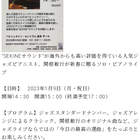
た
を
ラ
か
ヒ
ヒ
イ
い！
作
ン
ら
シ
シ
ン・
録
る
ド
の
ュ
ュ
サ
音
こ
ヒ
お
タ
タ
ロ
し
と
ス
知
イ
イ
ン
た
ト
ら
ン
ン
会
い！
音
リ
せ
レ
の
員
と
色
ー
(入
ジ
秘
い
“SEKINEサウンド”が海外からも高い評価を得ている人気ジ
と
荷
デ
密
う
ャズピアニスト、関根敏行が新春に贈るソロ・ピアノライ
ベ
タ
情
ン
音
方
ヒ
ブ
ッ
報
ス
楽
は、
シ
チ
等)
ニ
家
お
ュ
ュ
【日時】 2023年1月9日（月・祝日）
達
近
タ
ー
ベ
の
プ
開場14：30 開演15：00（終演予定17：00）
く
C.
イ
ス・
ヒ
声
レ
の
ベ
ン・
イ
シ
ス
直
【プログラム】ジャズスタンダードナンバー、ジャズアレ
ヒ
ジ
ベ
ュ
リ
営
シ
ベ
ャ
ンジによるクラシック、関根敏行のオリジナル曲など、ジ
ン
タ
リ
店
ュ
ヒ
パ
ト
ャズライブならではの「今日の最高の選曲」をたっぷりと
イ
ー
舗
タ
シ
ン
お楽しみください。
ン・
ス
ま