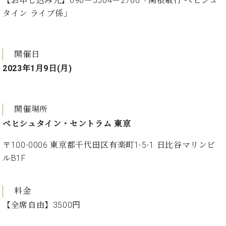
【お申し込み先】090－5504－2706「関根敏行 ベヒシュ
ト
ジオ
タイン ライブ係」
ピ
レン
ア
タル
ノ
ホー
ル・
開催日
C.
スタ
2023年1月9日(月)
ベ
ジオ
ヒ
空き
シ
状況
ュ
動
開催場所
タ
画
ベヒシュタイン・セントラム 東京
イ
収
ン
録
〒100-0006 東京都千代田区有楽町1-5-1 日比谷マリンビ
レ
サ
ルB1F
ジ
ー
デ
ビ
ン
ス
料金
ス
音
ア
【全席自由】3500円
楽
ッ
教