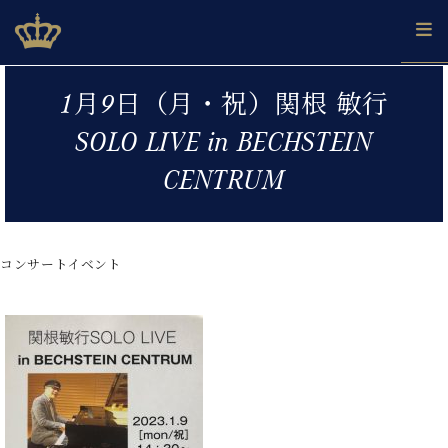
Skip
ベヒシュタインジャパン公式サイト
BECHSTEIN JAPAN Official Site
to
content
カ
1月9日（月・祝）関根 敏行
タ
ベ
ベ
ド
メ
企
ロ
SOLO LIVE in BECHSTEIN
C.
ヒ
ヒ
イ
ル
業
グ
ベ
シ
シ
ツ
マ
情
CENTRUM
ヒ
ュ
ュ
の
ガ
報
シ
タ
展
タ
名
会
ュ
イ
示
イ
器
員
採
タ
ン
ン
ベ
登
用
コンサートイベント
イ
で、
の
ヒ
録
情
ン
ピ
演
グ
シ
ご
報
コ
ア
奏
ラ
ュ
案
ン
ノ
し
ン
タ
内
サ
技
ベ
た
ド
イ
ー
術
ヒ
い！
ピ
ン
各
ト /
シ
学
ア
店
C.
ュ
び
ノ
ブ
舗
ベ
ベ
タ