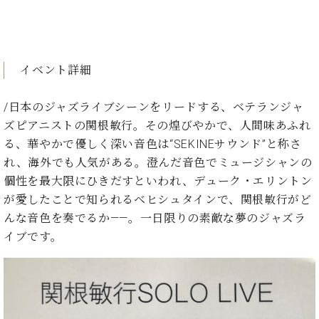
イ
ュ
ブ
ジ
(お
で
ン
タ
ロ
正
ャ
知
コ
イ
グ
オンライン試弾
規
パ
ら
ン
ン
デ
ン
せ・
メルマガ登録
サ
の
ィ
イベント詳細
の
メ
ー
音
ー
取
デ
趣
ト
色
ラ
り
ィ
/日本のジャズライブシーンをリードする、ベテランジャ
味
/
ー・
組
ア
ズピアニストの関根敏行。その煌びやかで、人間味あふれ
か
C.
取
ベ
み
情
ら
ベ
る、華やかで優しく深い音色は“SEKINEサウンド”と称さ
扱
ヒ
報)
本
ヒ
店
れ、海外でも人気がある。澄んだ音色でミュージシャンの
シ
格
シ
ピ
ュ
個性を最大限にひきだすといわれ、デューク・エリントン
的
ュ
ア
キ
タ
が愛したことで知られるベヒシュタインで、関根敏行がど
に
タ
ノ
ャ
店
イ
んな音色を奏でるか――。一日限りの素敵な夢のジャズラ
学
イ
製
ン
舗・
ン
ぶ
ン
造
ペ
イブです。
サ
を
方
レ
番
ー
ロ
弾
ま
ジ
号
ン
ン・
く
で
デ
調
前
大
ン
律
に
コ
歓
ス