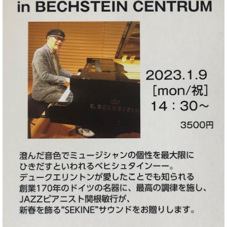
ン
迎。
サ
ベ
会
ベヒ
ー
C.
ヒ
社
シュ
ト
ベ
シ
案
ヒ
タイ
ュ
内
シ
タ
レ
ン・
ュ
イ
ッ
シュ
タ
お
ン・
ス
イ
ーレ
問
シ
ン
ン
合
ュ
イ
音楽
コ
せ
ー
ベ
教室
ン
レ
ン
サ
ト
ー
納
ベ
ト
入
代
ヒ
グ
シ
実
理
ラ
ュ
績
店
ン
タ
ホ
主
ド
イ
ー
催
ピ
ン
ル・
イ
ア