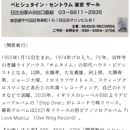
・
ス
ベ
ノ
セ
タ
ン
ン
ジ
ト
ト
C.
オ
ラ
ベ
ム
ヒ
コ
東
シ
納
ン
京
ュ
入
ク
〈関根敏行〉
タ
実
ー
イ
績
ル
店
1955年1月10日生まれ。1974年プロ入り。75’年、吉祥寺
ン
音
長
の老舗ライブハウス「サムタイム」の初代ハウス・ピアニ
コ
楽
ご
音
ストとなる。以降、水橋孝、大友義雄、河上修、大隅寿
ン
教
挨
楽
男、ジョージ大塚、ミロスラフヴイトゥス、スティーブグ
サ
室
拶
教
ロスマンなど各氏との共演・レコーディング、自己のトリ
ー
展
室
ト
オなどで活躍。2020年、イギリスのレーベルBBEよりデビ
示
ご
ア
情
ューアルバムの「Stop Over」がレコードで再リリース。
愛
ッ
報
最新アルバムは2021年リリースの初ピアノソロアルバム『I
用
プ
ホー
者
Love Music』（Owl Wing Record）。
ラ
ル・
の
イ
スタ
声