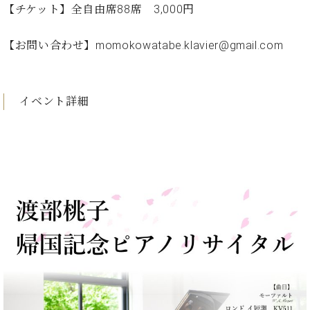
ト
【チケット】全自由席88席 3,000円
ジオ
ピ
レン
ア
タル
【お問い合わせ】momokowatabe.klavier@gmail.com
ノ
ホー
ル・
C.
スタ
ベ
イベント詳細
ジオ
ヒ
空き
シ
状況
ュ
動
タ
画
イ
収
ン
録
レ
サ
ジ
ー
デ
ビ
ン
ス
ス
音
ア
楽
ッ
教