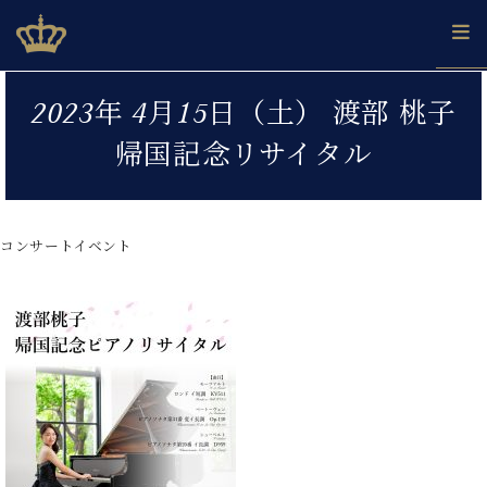
Skip
ベヒシュタインジャパン公式サイト
BECHSTEIN JAPAN Official Site
to
content
カ
2023年 4月15日（土） 渡部 桃子
タ
ベ
ベ
ド
メ
企
ロ
帰国記念リサイタル
C.
ヒ
ヒ
イ
ル
業
グ
ベ
シ
シ
ツ
マ
情
ヒ
ュ
ュ
の
ガ
報
シ
タ
展
タ
名
会
ュ
コンサートイベント
イ
示
イ
器
員
採
タ
ン
ン
ベ
登
用
イ
で、
の
ヒ
録
情
ン
ピ
演
グ
シ
ご
報
コ
ア
奏
ラ
ュ
案
ン
ノ
し
ン
タ
内
サ
技
ベ
た
ド
イ
ー
術
ヒ
い！
ピ
ン
各
ト /
シ
学
ア
店
C.
ュ
び
ノ
ブ
舗
ベ
ベ
タ