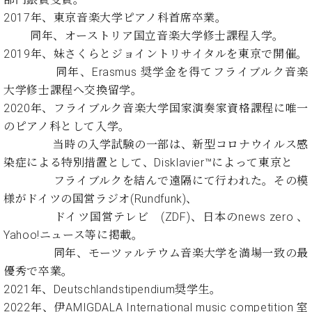
ン
迎。
サ
2017年、東京音楽大学ピアノ科首席卒業。
ベ
会
ベヒ
ー
C.
同年、オーストリア国立音楽大学修士課程入学。
ヒ
社
シュ
ト
ベ
2019年、妹さくらとジョイントリサイタルを東京で開催。
シ
案
ヒ
タイ
ュ
内
同年、Erasmus 奨学金を得てフライブルク音楽
シ
タ
レ
ン・
大学修士課程へ交換留学。
ュ
イ
ッ
シュ
2020年、フライブルク音楽大学国家演奏家資格課程に唯一
タ
お
ン・
ス
イ
のピアノ科として入学。
ーレ
問
シ
ン
ン
当時の入学試験の一部は、新型コロナウイルス感
合
ュ
イ
音楽
コ
せ
ー
ベ
染症による特別措置として、Disklavier™️によって東京と
教室
ン
レ
ン
フライブルクを結んで遠隔にて行われた。その模
サ
ト
様がドイツの国営ラジオ(Rundfunk)、
ー
納
ベ
ドイツ国営テレビ (ZDF)、日本のnews zero 、
ト
入
代
ヒ
グ
Yahoo!ニュース等に掲載。
シ
実
理
ラ
同年、モーツァルテウム音楽大学を満場一致の最
ュ
績
店
ン
優秀で卒業。
タ
ホ
主
ド
イ
2021年、Deutschlandstipendium奨学生。
ー
催
ピ
ン
ル・
イ
2022年、伊AMIGDALA International music competition 室
ア