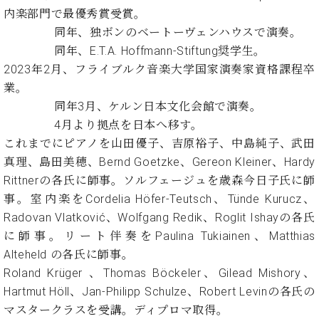
・
ス
ベ
ノ
内楽部門で最優秀賞受賞。
セ
タ
ン
ン
同年、独ボンのベートーヴェンハウスで演奏。
ジ
ト
ト
C.
同年、E.T.A. Hoffmann-Stiftung奨学生。
オ
ラ
ベ
2023年2月、フライブルク音楽大学国家演奏家資格課程卒
ム
ヒ
コ
東
業。
シ
納
ン
京
同年3月、ケルン日本文化会館で演奏。
ュ
入
ク
タ
4月より拠点を日本へ移す。
実
ー
イ
績
ル
店
これまでにピアノを山田優子、吉原裕子、中島純子、武田
ン
音
長
真理、島田美穂、Bernd Goetzke、Gereon Kleiner、Hardy
コ
楽
ご
音
Rittnerの各氏に師事。ソルフェージュを歳森今日子氏に師
ン
教
挨
楽
事。室内楽をCordelia Höfer-Teutsch、Tünde Kurucz、
サ
室
拶
教
ー
Radovan Vlatković、Wolfgang Redik、Roglit Ishayの各氏
展
室
ト
示
に師事。リート伴奏をPaulina Tukiainen、Matthias
ご
ア
情
Alteheld の各氏に師事。
愛
ッ
報
用
Roland Krüger 、Thomas Böckeler、Gilead Mishory、
プ
ホー
者
Hartmut Höll、Jan-Philipp Schulze、Robert Levinの各氏の
ラ
ル・
の
マスタークラスを受講。ディプロマ取得。
イ
スタ
声