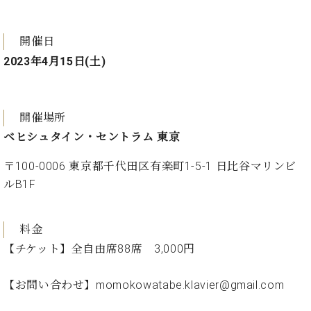
ー
内
(PDF)
W.
開催日
お
ホ
問
2023年4月15日(土)
フ
い
マ
合
ン
わ
プ
開催場所
せ
ロ
ベヒシュタイン・セントラム 東京
フ
ェ
〒100-0006 東京都千代田区有楽町1-5-1 日比谷マリンビ
本
ッ
ルB1F
社
シ
：
ョ
八
ナ
王
料金
ル
子
【チケット】全自由席88席 3,000円
・
技
W.
術
【お問い合わせ】momokowatabe.klavier@gmail.com
ホ
営
フ