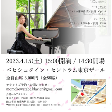
プ
室
ラ
ピ
イ
ア
ト
ノ
ピ
の
ア
コ
ノ
ン
シ
ェ
C.
ル
ベ
ジ
ヒ
ュ
シ
ア
ュ
ク
タ
セ
イ
ス
ン
セン
ア
トラ
カ
ム東
デ
京の
ミ
ご案