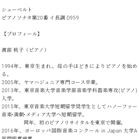
イ
ュ
ブ
ジ
(お
で
ン
タ
ロ
正
シューベルト:
ャ
知
コ
イ
グ
オンライン試弾
規
ピアノソナタ第20番 イ長調 D959
パ
ら
ン
ン
デ
ン
せ・
メルマガ登録
サ
の
ィ
の
メ
【プロフィール】
ー
音
ー
取
デ
趣
ト
色
ラ
り
ィ
味
/
ー・
渡部 桃子（ピアノ）
組
ア
か
C.
取
ベ
み
情
ら
ベ
扱
ヒ
報)
1994年、東京生まれ。母の手ほどきによりピアノを始め
本
ヒ
店
シ
る。
格
シ
ピ
ュ
的
2005年、ヤマハジュニア専門コース卒業。
ュ
ア
キ
タ
に
タ
ノ
ャ
店
2013年、東京音楽大学音楽学部音楽学科器楽専攻(ピアノ)
イ
学
イ
製
ン
舗・
入学。
ン
ぶ
ン
造
ペ
サ
を
2015年、東京音楽大学短期留学奨学生としてハノーファー
方
レ
番
ー
ロ
弾
音楽•演劇•メディア大学へ短期留学。
ま
ジ
号
ン
ン・
く
同年、初のピアノリサイタルを東京で開催。
で
デ
調
前
大
ン
律
2016年、ヨーロッパ国際音楽コンクール in Japan 大学A
に
コ
歓
ス
部門銀賞受賞。