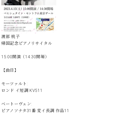
た
を
ラ
か
ヒ
ヒ
イ
い！
作
ン
ら
シ
シ
ン・
録
る
ド
の
ュ
ュ
サ
音
こ
ヒ
お
タ
タ
ロ
し
と
ス
知
イ
イ
ン
た
ト
ら
ン
ン
会
い！
渡部 桃子
音
リ
せ
レ
の
員
と
帰国記念ピアノリサイタル
色
ー
(入
ジ
秘
い
と
荷
デ
密
う
ベ
タ
情
ン
15:00開演（14:30開場）
音
方
ヒ
ッ
報
ス
楽
は、
シ
チ
等)
ニ
家
お
【曲目】
ュ
ュ
達
近
タ
ー
ベ
の
プ
く
C.
イ
モーツァルト:
ス・
ヒ
声
レ
の
ベ
ン・
イ
ロンド イ短調 KV511
シ
ス
直
ヒ
ジ
ベ
ュ
リ
営
シ
ベ
ャ
ン
タ
リ
店
ベートーヴェン:
ュ
ヒ
パ
ト
イ
ー
舗
ピアノソナタ31番 変イ長調 作品11
タ
シ
ン
ン・
ス
ま