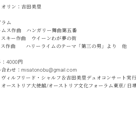
C.ベヒシュタイン コンサート
代理店主催イベント
イオリン：吉田美里
音楽教室
アップライトピアノ
コンクール
グラム
声
ームス作曲 ハンガリー舞曲第五番
音楽教室
ンスキー作曲 ウイーンわが夢の街
調律)
カラス作曲 ハリーライムのテーマ「第三の男」より 
料：4000円
わせ：misatonobu@gmail.com
：ヴィルフリード・シャルフ＆吉田美里デュオコンサート実
：オーストリア大使館/オーストリア文化フォーラム東京/ 日墺