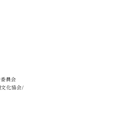
C.ベヒシュタイン レジデンス
アップライトピアノ
他
行委員会
文化協会/