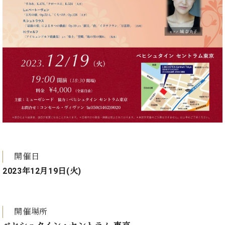
・
ス
ベ
ノ
セ
タ
ン
ン
ジ
ト
ト
C.
オ
ラ
ベ
ム
ヒ
コ
東
シ
納
ン
京
ュ
入
ク
タ
実
ー
イ
績
ル
店
ン
音
長
コ
楽
ご
音
ン
教
挨
楽
サ
室
拶
教
ー
展
開催日
室
ト
示
ご
2023年12月19日(火)
ア
情
愛
ッ
報
用
プ
ホー
者
ラ
ル・
開催場所
の
イ
スタ
声