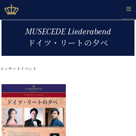
Skip
ベヒシュタインジャパン公式サイト
BECHSTEIN JAPAN Official Site
to
content
カ
MUSECEDE Liederabend
タ
ベ
ベ
ド
メ
企
ロ
ドイツ・リートの夕べ
C.
ヒ
ヒ
イ
ル
業
グ
ベ
シ
シ
ツ
マ
情
ヒ
ュ
ュ
の
ガ
報
シ
タ
展
タ
名
会
ュ
コンサートイベント
イ
示
イ
器
員
採
タ
ン
ン
ベ
登
用
イ
で、
の
ヒ
録
情
ン
ピ
演
グ
シ
ご
報
コ
ア
奏
ラ
ュ
案
ン
ノ
し
ン
タ
内
サ
技
ベ
た
ド
イ
ー
術
ヒ
い！
ピ
ン
各
ト /
シ
学
ア
店
C.
ュ
び
ノ
ブ
舗
ベ
ベ
タ