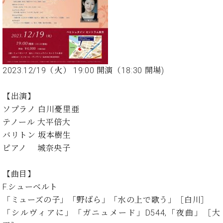
た
を
ラ
か
ヒ
ヒ
イ
い！
作
ン
ら
シ
シ
ン・
録
る
ド
の
ュ
ュ
サ
音
こ
ヒ
お
タ
タ
ロ
し
と
ス
知
イ
イ
ン
た
ト
ら
ン
ン
会
い！
2023.12/19（火） 19:00 開演（18:30 開場)
音
リ
せ
レ
の
員
と
色
ー
(入
ジ
秘
い
と
荷
【出演】
デ
密
う
ベ
タ
情
ン
ソプラノ 白川憂里亜
音
方
ヒ
ッ
報
ス
楽
は、
テノール 大平倍大
シ
チ
等)
ニ
家
お
バリトン 坂本樹生
ュ
ュ
達
近
タ
ピアノ 城奈央子
ー
ベ
の
プ
く
C.
イ
ス・
ヒ
声
レ
の
ベ
ン・
イ
【曲目】
シ
ス
直
ヒ
ジ
ベ
ュ
リ
F.シューベルト
営
シ
ベ
ャ
ン
タ
リ
店
「ミューズの子」「野ばら」「水の上で歌う」［白川］
ュ
ヒ
パ
ト
イ
ー
舗
「シルヴィアに」「ガニュメード」D544,「夜曲」［大
タ
シ
ン
ン・
ス
ま