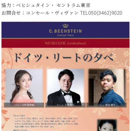
ン
迎。
協力：ベヒシュタイン・ セントラム東京
サ
ベ
会
ベヒ
お問合せ：コンセール・ヴィヴァン TEL
050(3462)9020
ー
C.
ヒ
社
シュ
ト
ベ
シ
案
ヒ
タイ
ュ
内
シ
タ
レ
ン・
ュ
イ
ッ
シュ
タ
お
ン・
ス
イ
ーレ
問
シ
ン
ン
合
ュ
イ
音楽
コ
せ
ー
ベ
教室
ン
レ
ン
サ
ト
ー
納
ベ
ト
入
代
ヒ
グ
シ
実
理
ラ
ュ
績
店
ン
タ
ホ
主
ド
イ
ー
催
ピ
ン
ル・
イ
ア