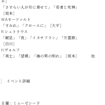
イ
ュ
ブ
平］
ジ
(お
で
ン
タ
ロ
正
「さすらい人が月に寄せて」「若者と死神」
ャ
知
コ
イ
グ
オンライン試弾
規
［坂本］
パ
ら
ン
ン
デ
ン
せ・
W.Aモーツァルト
メルマガ登録
サ
の
ィ
の
メ
「すみれ」「クローエに」［大平］
ー
音
ー
取
デ
趣
ト
色
R.シュトラウス
ラ
り
ィ
味
/
ー・
「献呈」「夜」「イヌサフラン」「万霊節」
組
ア
か
C.
取
ベ
［白川］
み
情
ら
ベ
扱
ヒ
報)
H.ヴォルフ
本
ヒ
店
シ
「楽士」「望郷」「海の男の別れ」［坂本］ 他
格
シ
ピ
ュ
的
ュ
ア
キ
タ
に
タ
ノ
ャ
店
イ
学
イ
製
ン
舗・
ン
ぶ
ン
造
ペ
サ
を
イベント詳細
方
レ
番
ー
ロ
弾
ま
ジ
号
ン
ン・
く
で
デ
調
前
大
ン
律
に
コ
主催：ミューゼシード
歓
ス