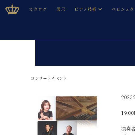
Skip
ベヒシュタインジャパン公式サイト
BECHSTEIN JAPAN Official Site
カタログ
展示
ピアノ技術
ベヒシュタ
to
content
ベヒシュタインのグランドピ
ドイツの名
作ること
ベヒシュタインで、 演奏したい！ 学びたい！ 録音した
C.ベヒシュタイン コンサート / C.ベヒシュタイ
ブランドヒ
音色とタッチ
ベヒシュタイン・
趣味から本格的に学ぶ方まで大歓迎。
音楽家達の
C.ベヒシュタイン コンサート
ベヒシュタイン・ジャパンの
み
ベヒシュタイン・セントラム 東
コンサートイベント
ベヒシュタ
ピアノ製造番号
店長ご挨拶
ベヒシュタ
2023
展示情報
ホール・スタジオレンタル
ベヒシュタ
19:0
ホール・スタジオ空き状況
動画収録サービス
納入実績 
音楽教室
演奏
ピアノのコンシェルジュ