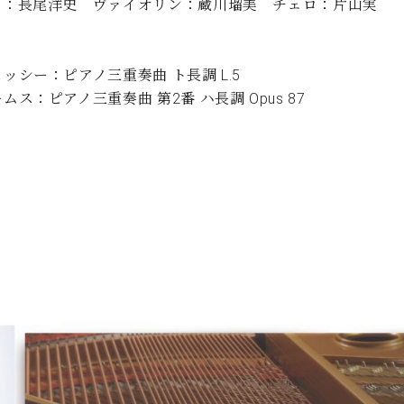
ノ：長尾洋史 ヴァイオリン：蔵川瑠美 チェロ：片山実
C.ベヒシュタイン コンサート
代理店主催イベント
音楽教室
アップライトピアノ
：
コンクール
声
ッシー：ピアノ三重奏曲 ト長調 L.5
ムス：ピアノ三重奏曲 第2番 ハ長調 Opus 87
音楽教室
調律)