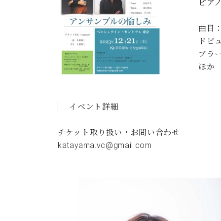
ピア
C.ベヒシュタイン コンサート
アクセス
納入実績 
グランドピアノ
セントラム東京のご案内(PDF)
曲目
お問い合わせ
ご愛用者の
ドビュ
C.ベヒシュタイン アカデミー
ブラー
アーティストカスタマーサービス(
ほか
W.ホフマン プロフェッショナル
アフターサービス(調律)
W.ホフマン トラディション
調律師紹介
イベント詳細
調律料金表
お問い合わせ
W.ホフマン ヴィジョン
チケット取り扱い・お問い合わせ
尾山調律師のブログ Die Musikgasse（音楽の小道）
katayama.vc@gmail.com
C.BECHSTEIN Digital(ベヒシュタイン デジタル)