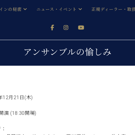
インの秘密
ニュース・イベント
正規ディーラー・取
アノを
器ベヒシュタイン
メルマガ会員登録ご案内
い！ という方は、お近くの直営店舗まで
オンライン試弾
ン レジデンス
ストリー
各店舗からのお知らせ
アンサンブルの愉しみ
(入荷情報等)
シューレ音楽教室
声
/
C.ベヒシュタイン レジデンス
取り組
プレスリリース
(お知らせ・メディア情報)
京
インの音色
キャンペーン
スタッフご挨拶
インを弾く前に
年12月21日(木)
技術者紹介
展示情報【ユーロピアノ特選
コンサート
イン・シューレ
0開演 (18:30開場)
イベント情報
八王子工房ブログ
レッスンイベント
ホール・スタジオ
アクセス
者：
お問い合わせ