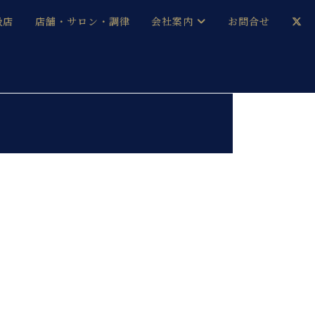
扱店
店舗・サロン・調律
会社案内
お問合せ
企業情報
メルマガ登録
採用情報
ベヒシュタイン・サロン会員
本社：八王子・技術営業センター
ベヒシュタイン・ジャパンブログ
中古】