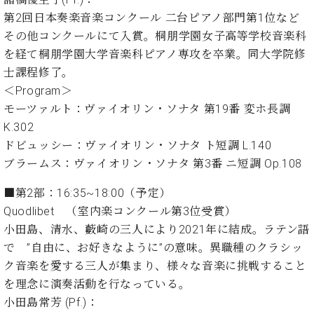
プ
室
ラ
第2回日本奏楽音楽コンクール 二台ピアノ部門第1位など
ピ
イ
ア
その他コンクールにて入賞。桐朋学園女子高等学校音楽科
ト
ノ
を経て桐朋学園大学音楽科ピアノ専攻を卒業。同大学院修
ピ
の
士課程修了。
ア
コ
＜Program＞
ノ
ン
モーツァルト：ヴァイオリン・ソナタ 第19番 変ホ長調
シ
K.302
ェ
C.
ル
ドビュッシー：ヴァイオリン・ソナタ ト短調 L.140
ベ
ジ
ヒ
ブラームス：ヴァイオリン・ソナタ 第3番 ニ短調 Op.108
ュ
シ
ア
ュ
■第2部：16:35~18:00（予定）
ク
タ
Quodlibet （室内楽コンクール第3位受賞）
セ
イ
小田島、清水、藪崎の三人により2021年に結成。ラテン語
ス
ン
で ”自由に、お好きなように”の意味。異職種のクラシッ
セン
ア
ク音楽を愛する三人が集まり、様々な音楽に挑戦すること
トラ
カ
ム東
を理念に演奏活動を行なっている。
デ
京の
ミ
小田島常芳 (Pf.)：
ご案