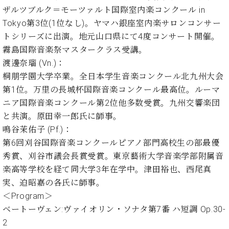
業
マ
ザルツブルク＝モーツァルト国際室内楽コンクール in
セ
ン
ン
Tokyo第3位(1位なし)。ヤマハ銀座室内楽サロンコンサー
ト
タ
トシリーズに出演。地元山口県にて4度コンサート開催。
ー
ラ
霧島国際音楽祭マスタークラス受講。
デ
渡邊奈瑠 (Vn.)：
ィ
ス
シ
桐朋学園大学卒業。全日本学生音楽コンクール北九州大会
タ
ョ
第1位。万里の長城杯国際音楽コンクール最高位。ルーマ
ッ
ン
ニア国際音楽コンクール第2位他多数受賞。九州交響楽団
フ
ご
と共演。原田幸一郎氏に師事。
W.
挨
鳴谷茉佑子 (Pf.)：
ホ
拶
第6回刈谷国際音楽コンクールピアノ部門高校生の部最優
フ
技
秀賞、刈谷市議会長賞受賞。東京藝術大学音楽学部附属音
マ
術
楽高等学校を経て同大学3年在学中。津田裕也、西尾真
ン
者
実、迫昭嘉の各氏に師事。
ヴ
紹
ィ
介
＜Program＞
ジ
展示
ベートーヴェン:ヴァイオリン・ソナタ第7番 ハ短調 Op.30-
ョ
情報
2
ン
【ユ