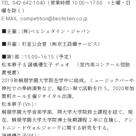
ト
TEL. 042-642-1040（営業時間 10:00～17:00 ※土曜・日
ジオ
ピ
曜を除く）
レン
ア
タル
E-MAIL. competition@bechstein.co.jp
ノ
ホー
ル・
■主催：(株)ベヒシュタイン・ジャパン
C.
スタ
ベ
■共催：杉並公会堂（㈱京王設備サービス）
ジオ
ヒ
空き
シ
■第1部：15:00~16:15（予定）
状況
ュ
動
松本華子 & 諸橋優生子 デュオ （室内楽コンクール奨励
タ
画
賞受賞）
イ
収
2019年桐朋学園大学院在学中に結成。ミュージックバーや
ン
録
神社での奉納演奏など、幅広い場で活動を行う。2020年加
レ
サ
ジ
賀町ホール主催リサイタル出演。
ー
デ
松本華子 (Vn.)：
ビ
ン
ス
桐朋学園大学音楽学部、同大学大学院修士課程を経て、現
ス
音
在、桐朋学園大学大学院博士後期課程 2 年に在籍し、アン
ア
楽
トニン・ドヴォルジャークに関する研究をする。
ッ
教
諸橋優生子(Pf.)：