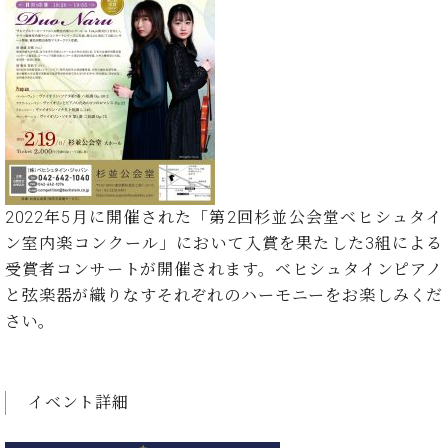
た
を
ラ
か
ヒ
ヒ
イ
い！
作
ン
ら
シ
シ
ン・
録
る
ド
の
ュ
ュ
サ
音
こ
ヒ
お
タ
タ
ロ
し
と
ス
知
イ
イ
ン
た
ト
ら
ン
ン
会
い！
音
リ
せ
レ
の
員
と
色
ー
(入
ジ
秘
い
と
荷
デ
密
う
ベ
タ
情
ン
2022年5月に開催された「第2回杉並公会堂ベヒシュタイ
音
方
ヒ
ッ
報
ス
楽
ン室内楽コンクール」において入賞を果たした3組による
は、
シ
チ
等)
ニ
家
お
受賞者コンサートが開催されます。ベヒシュタインピアノ
ュ
ュ
達
近
と弦楽器が織りなすそれぞれのハーモニーをお楽しみくだ
タ
ー
ベ
の
プ
く
C.
イ
さい。
ス・
ヒ
声
レ
の
ベ
ン・
イ
シ
ス
直
ヒ
ジ
ベ
ュ
リ
営
シ
ベ
ャ
ン
タ
リ
店
イベント詳細
ュ
ヒ
パ
ト
イ
ー
舗
タ
シ
ン
ン・
ス
ま