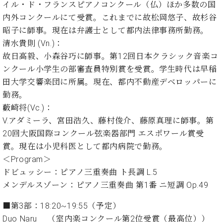
ー
イル・ド・フランスピアノコンクール（仏）ほか多数の国
内
内外コンクールにて受賞。これまでに故松岡悠子、故杉谷
(PDF)
W.
昭子に師事。現在は弁護士として都内法律事務所勤務。
お
ホ
問
清水貴則 (Vn.)：
フ
い
故日高毅、小森谷巧に師事。第12回日本クラシック音楽コ
マ
合
ンクール小学生の部審査員特別賞を受賞。学生時代は早稲
ン
わ
田大学交響楽団に所属。現在、都内不動産デベロッパーに
プ
せ
ロ
勤務。
フ
藪崎将(Vc.)：
ェ
V.アダミーラ、宮田浩久、藤村俊介、藤原真理に師事。第
本
ッ
20回大阪国際コンクール弦楽器部門 エスポワール賞受
社
シ
：
賞。現在は小児科医として都内病院で勤務。
ョ
八
＜Program＞
ナ
王
ル
ドビュッシー：ピアノ三重奏曲 ト長調 L.5
子
・
メンデルスゾーン：ピアノ三重奏曲 第1番 ニ短調 Op.49
技
W.
術
■第3部：18:20~19:55（予定）
ホ
営
Duo Naru （室内楽コンクール第2位受賞（最高位））
フ