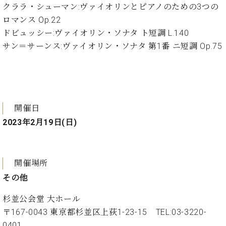
クララ・シューマン:ヴァイオリンとピアノのための3つの
ーロ
ロマンス Op.22
ピア
C.BECHSTEIN
ノ特
ドビュッシー:ヴァイオリン・ソナタ ト短調 L.140
Digital(ベ
選中
サン＝サーンス:ヴァイオリン・ソナタ 第1番 ニ短調 Op.75
ヒ
古】
シ
イ
ュ
ベ
タ
ン
イ
ト
ン
開催日
情
デ
報
2023年2月19日(日)
ジ
八
タ
王
ル)
子
開催場所
工
房
その他
ブ
杉並公会堂 大ホール
ロ
グ
〒167-0043 東京都杉並区上荻1-23-15 TEL:03-3220-
ア
0401