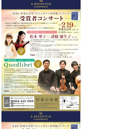
イ
ュ
ブ
ジ
(お
で
ン
タ
ロ
正
ャ
知
コ
イ
グ
オンライン試弾
規
パ
ら
ン
ン
デ
ン
せ・
メルマガ登録
サ
の
ィ
の
メ
ー
音
ー
取
デ
趣
ト
色
ラ
り
ィ
味
/
ー・
組
ア
か
C.
取
ベ
み
情
ら
ベ
扱
ヒ
報)
本
ヒ
店
シ
格
シ
ピ
ュ
的
ュ
ア
キ
タ
に
タ
ノ
ャ
店
イ
学
イ
製
ン
舗・
ン
ぶ
ン
造
ペ
サ
を
方
レ
番
ー
ロ
弾
ま
ジ
号
ン
ン・
く
で
デ
調
前
大
ン
律
に
コ
歓
ス