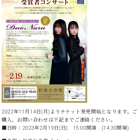
ン
迎。
サ
ベ
会
ベヒ
ー
C.
ヒ
社
シュ
ト
ベ
シ
案
ヒ
タイ
ュ
内
シ
タ
レ
ン・
ュ
イ
ッ
シュ
タ
お
ン・
ス
イ
ーレ
問
シ
ン
ン
合
ュ
イ
音楽
コ
せ
ー
ベ
教室
ン
レ
ン
サ
ト
ー
納
ベ
ト
入
代
ヒ
グ
シ
実
理
ラ
2022年11月14日(月)よりチケット発売開始となります。ご
ュ
績
店
ン
購入、お問い合わせは下記までご連絡ください。
タ
ホ
主
ド
イ
■日時：2023年2月19日(日) 15:00開演 (14:30開場)
ー
催
ピ
ン
ル・
イ
ア