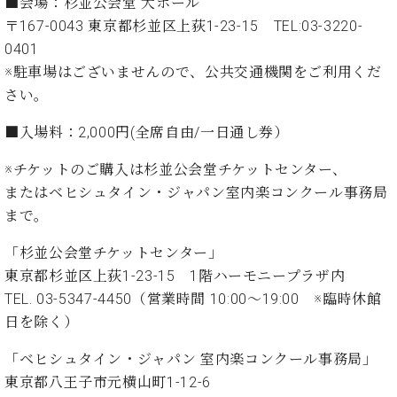
・
■会場：
杉並公会堂 大ホール
ス
ベ
ノ
セ
〒167-0043 東京都杉並区上荻1-23-15 TEL:03-3220-
タ
ン
ン
0401
ジ
ト
ト
C.
オ
ラ
※駐車場はございませんので、公共交通機関をご利用くだ
ベ
ム
ヒ
さい。
コ
東
シ
納
ン
京
ュ
■入場料：2,000円(全席自由/一日通し券）
入
ク
タ
実
ー
※チケットのご購入は杉並公会堂チケットセンター、
イ
績
ル
店
ン
またはベヒシュタイン・ジャパン室内楽コンクール事務局
音
長
コ
楽
ご
まで。
音
ン
教
挨
楽
サ
室
「杉並公会堂チケットセンター」
拶
教
ー
展
東京都杉並区上荻1-23-15 1階ハーモニープラザ内
室
ト
示
TEL. 03-5347-4450（営業時間 10:00〜19:00 ※臨時休館
ご
ア
情
愛
日を除く）
ッ
報
用
プ
ホー
者
「ベヒシュタイン・ジャパン 室内楽コンクール事務局」
ラ
ル・
の
東京都八王子市元横山町1-12-6
イ
スタ
声