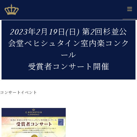
Skip
ベヒシュタインジャパン公式サイト
BECHSTEIN JAPAN Official Site
to
content
カ
2023年2月19日(日) 第2回杉並公
タ
ベ
ベ
ド
メ
企
ロ
会堂ベヒシュタイン室内楽コンク
C.
ヒ
ヒ
イ
ル
業
グ
ベ
シ
シ
ツ
マ
情
ール
ヒ
ュ
ュ
の
ガ
報
シ
タ
展
タ
名
会
受賞者コンサート開催
ュ
イ
示
イ
器
員
採
タ
ン
ン
ベ
登
用
イ
で、
の
ヒ
録
情
ン
ピ
演
グ
シ
ご
コンサートイベント
報
コ
ア
奏
ラ
ュ
案
ン
ノ
し
ン
タ
内
サ
技
ベ
た
ド
イ
ー
術
ヒ
い！
ピ
ン
各
ト /
シ
学
ア
店
C.
ュ
び
ノ
ブ
舗
ベ
ベ
タ