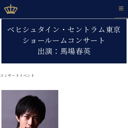
Skip
ベヒシュタインジャパン公式サイト
BECHSTEIN JAPAN Official Site
to
content
カ
ベヒシュタイン・セントラム東京
タ
ベ
ベ
ド
メ
企
ロ
ショールームコンサート
C.
ヒ
ヒ
イ
ル
業
グ
ベ
シ
シ
ツ
マ
情
出演：馬場春英
ヒ
ュ
ュ
の
ガ
報
シ
タ
展
タ
名
会
ュ
イ
示
イ
器
員
採
タ
ン
ン
ベ
登
用
コンサートイベント
イ
で、
の
ヒ
録
情
ン
ピ
演
グ
シ
ご
報
コ
ア
奏
ラ
ュ
案
ン
ノ
し
ン
タ
内
サ
技
ベ
た
ド
イ
ー
術
ヒ
い！
ピ
ン
各
ト /
シ
学
ア
店
C.
ュ
び
ノ
ブ
舗
ベ
ベ
タ