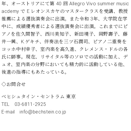
ン
年、オーストリアにて第 40 回 Allegro Vivo summer music
迎。
サ
ベ
会
ベヒ
acdemy で E.レオンスカヤのマスタークラスを受講、教授
ー
C.
ヒ
社
推薦による選抜演奏会に出演。また令和 3年、⼤学院在学
シュ
ト
ベ
シ
案
中に、成績優秀者による選抜演奏会に出演。これまでにピ
ヒ
タイ
ュ
内
シ
アノを佐久間智⼦、⻄川美知⼦、新⽥境⼦、岡野壽⼦、藤
タ
レ
ン・
ュ
井⼀興、K.ゲキチ、伴奏法を三ツ⽯潤司、ピアノ⼆重奏を
イ
ッ
シュ
タ
お
ン・
ス
コッホ中村幸⼦、室内楽を⾼久進、クレメンス・ドルの各
イ
ーレ
問
シ
ン
⽒に師事。現在、リサイタル等のソロでの活動に加え、デ
ン
合
ュ
イ
音楽
ュオ、室内楽の分野においても精⼒的に活動している他、
コ
せ
ー
ベ
教室
ン
後進の指導にもあたっている。
レ
ン
サ
ト
◇お問合せ
ー
納
ベ
ト
入
代
ヒ
ベヒシュタイン・セントラム 東京
グ
シ
実
理
ラ
TEL 03-6811-2925
ュ
績
店
ン
E-mail
info@bechstein.co.jp
タ
ホ
主
ド
イ
ー
催
ピ
ン
ル・
イ
ア