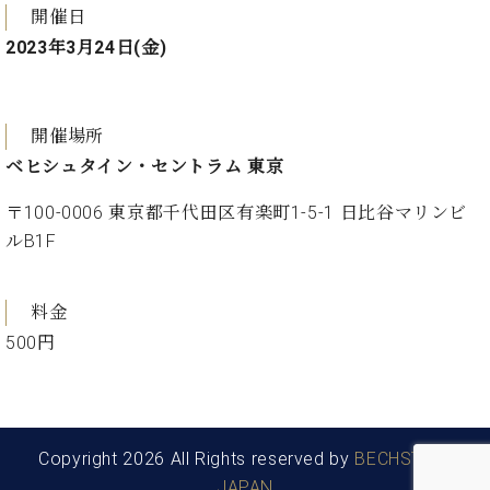
・
ス
ベ
開催日
ノ
セ
タ
ン
ン
2023年3月24日(金)
ジ
ト
ト
C.
オ
ラ
ベ
ム
ヒ
コ
東
開催場所
シ
納
ン
京
ュ
ベヒシュタイン・セントラム 東京
入
ク
タ
実
ー
イ
〒100-0006 東京都千代田区有楽町1-5-1 日比谷マリンビ
績
ル
店
ン
音
長
ルB1F
コ
楽
ご
音
ン
教
挨
楽
サ
料金
室
拶
教
ー
展
500円
室
ト
示
ご
ア
情
愛
ッ
報
用
プ
ホー
者
ラ
ル・
Copyright 2026 All Rights reserved by
BECHSTEIN
の
イ
スタ
JAPAN
声