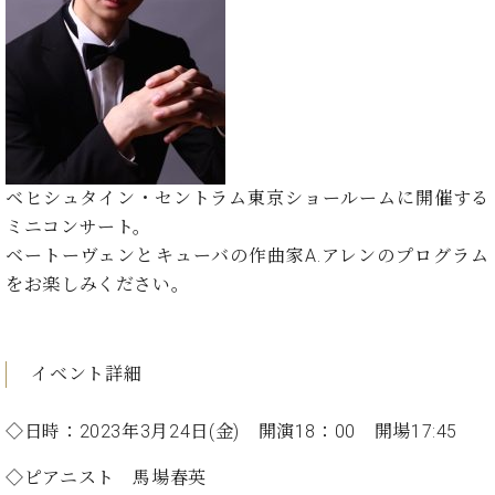
た
を
ラ
か
ヒ
ヒ
イ
い！
作
ン
ら
シ
シ
ン・
録
る
ド
の
ュ
ュ
サ
音
こ
ヒ
お
タ
タ
ロ
し
と
ス
知
イ
イ
ン
た
ト
ら
ン
ン
会
い！
音
リ
せ
レ
の
員
と
色
ー
(入
ジ
秘
い
ベヒシュタイン・セントラム東京ショールームに開催する
と
荷
デ
密
う
ミニコンサート。
ベ
タ
情
ン
音
方
ヒ
ベートーヴェンとキューバの作曲家A.アレンのプログラム
ッ
報
ス
楽
は、
シ
チ
等)
をお楽しみください。
ニ
家
お
ュ
ュ
達
近
タ
ー
ベ
の
プ
く
C.
イ
ス・
ヒ
声
レ
の
イベント詳細
ベ
ン・
イ
シ
ス
直
ヒ
ジ
ベ
ュ
リ
営
シ
ベ
ャ
◇日時：2023年3月24日(金) 開演18：00 開場17:45
ン
タ
リ
店
ュ
ヒ
パ
ト
イ
ー
舗
タ
シ
ン
◇ピアニスト 馬場春英
ン・
ス
ま