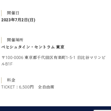
ト
ジオ
ピ
レン
開催日
ア
タル
ノ
ホー
2023年7月2日(日)
ル・
C.
スタ
ベ
ジオ
開催場所
ヒ
空き
シ
ベヒシュタイン・セントラム 東京
状況
ュ
動
タ
〒100-0006 東京都千代田区有楽町1-5-1 日比谷マリンビ
画
イ
収
ルB1F
ン
録
レ
サ
ジ
ー
料金
デ
ビ
TICKET：6,500円 全自由席
ン
ス
ス
音
ア
楽
ッ
教