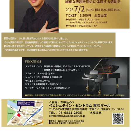
・
ス
ベ
ノ
セ
タ
ン
ン
ジ
ト
ト
C.
オ
ラ
ベ
ム
ヒ
コ
東
シ
納
ン
京
ュ
入
ク
タ
実
ー
イ
績
ル
店
ン
音
長
コ
楽
ご
音
ン
教
挨
楽
サ
室
拶
教
ー
展
室
ト
示
ご
ア
情
愛
ッ
報
用
プ
ホー
者
ラ
ル・
の
イ
スタ
声