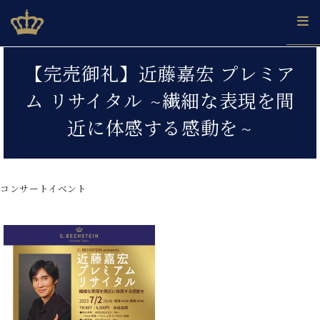
Skip
ベヒシュタインジャパン公式サイト
BECHSTEIN JAPAN Official Site
to
content
カ
【完売御礼】近藤嘉宏 プレミア
タ
ベ
ベ
ド
メ
企
ロ
ム リサイタル ~繊細な表現を間
C.
ヒ
ヒ
イ
ル
業
グ
ベ
シ
シ
ツ
マ
情
近に体感する感動を~
ヒ
ュ
ュ
の
ガ
報
シ
タ
展
タ
名
会
ュ
イ
示
イ
器
員
採
タ
ン
ン
ベ
登
用
コンサートイベント
イ
で、
の
ヒ
録
情
ン
ピ
演
グ
シ
ご
報
コ
ア
奏
ラ
ュ
案
ン
ノ
し
ン
タ
内
サ
技
ベ
た
ド
イ
ー
術
ヒ
い！
ピ
ン
各
ト /
シ
学
ア
店
C.
ュ
び
ノ
ブ
舗
ベ
ベ
タ