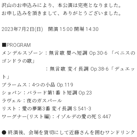
イ
ュ
ブ
ジ
(お
で
沢山のお申込みにより、本公演は完売となりました。
ン
タ
ロ
正
ャ
知
お申し込みを頂きまして、ありがとうございました。
コ
イ
グ
オンライン試弾
規
パ
ら
ン
ン
デ
ン
せ・
メルマガ登録
サ
の
ィ
2023年7月2日(日) 開演 15:00 開場 14:30
の
メ
ー
音
ー
取
デ
趣
ト
色
ラ
り
ィ
■PROGRAM
味
/
ー・
組
ア
メンデルスゾーン：無言歌 嬰ヘ短調 Op.30-6 「ベニスの
か
C.
取
ベ
み
情
ら
ゴンドラの歌」
ベ
扱
ヒ
報)
本
ヒ
：無言歌 変イ長調 Op.38-6「デュエッ
店
シ
格
シ
ピ
ト」
ュ
的
ュ
ア
キ
タ
ブラームス：4つの小品 Op.119
に
タ
ノ
ャ
店
イ
ショパン：バラード第1番 ト短調 Op.23
学
イ
製
ン
舗・
ン
ラヴェル：夜のガスパール
ぶ
ン
造
ペ
サ
を
方
レ
番
ー
ロ
リスト：愛の夢第3番 変イ長調 S.541-3
弾
ま
ジ
号
ン
ン・
ワーグナー(リスト編)：イゾルデの愛の死 S.447
く
で
デ
調
前
大
ン
律
に
コ
● 終演後、会場を貸切にして近藤さんを囲むワンドリンク
歓
ス