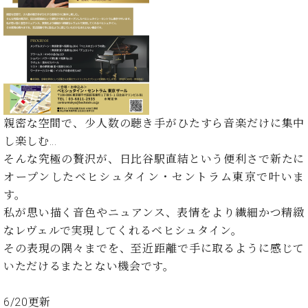
た
を
ラ
か
ヒ
ヒ
イ
い！
作
ン
ら
シ
シ
ン・
録
る
ド
の
ュ
ュ
サ
音
こ
ヒ
お
タ
タ
ロ
し
と
ス
知
イ
イ
ン
た
ト
ら
ン
ン
会
い！
音
リ
せ
レ
の
員
と
色
ー
(入
ジ
秘
い
親密な空間で、少人数の聴き手がひたすら音楽だけに集中
と
荷
デ
密
う
し楽しむ...
ベ
タ
情
ン
音
方
ヒ
そんな究極の贅沢が、日比谷駅直結という便利さで新たに
ッ
報
ス
楽
は、
シ
チ
等)
オープンしたベヒシュタイン・セントラム東京で叶いま
ニ
家
お
ュ
ュ
す。
達
近
タ
ー
ベ
の
プ
私が思い描く音色やニュアンス、表情をより繊細かつ精緻
く
C.
イ
ス・
ヒ
声
レ
の
なレヴェルで実現してくれるベヒシュタイン。
ベ
ン・
イ
シ
ス
直
その表現の隅々までを、至近距離で手に取るように感じて
ヒ
ジ
ベ
ュ
リ
営
シ
ベ
ャ
いただけるまたとない機会です。
ン
タ
リ
店
ュ
ヒ
パ
ト
イ
ー
舗
タ
シ
ン
6/20更新
ン・
ス
ま