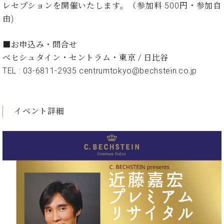
ン
レセプションを開催いたします。（参加料 500円・参加自
迎。
サ
ベ
会
ベヒ
由)
ー
C.
ヒ
社
シュ
ト
ベ
シ
案
■お申込み・問合せ
ヒ
タイ
ュ
内
シ
ベヒシュタイン・セントラム・東京 / 日比谷
タ
レ
ン・
ュ
TEL : 03-6811-2935 centrumtokyo@bechstein.co.jp
イ
ッ
シュ
タ
お
ン・
ス
イ
ーレ
問
シ
ン
ン
合
ュ
イ
音楽
イベント詳細
コ
せ
ー
ベ
教室
ン
レ
ン
サ
ト
ー
納
ベ
ト
入
代
ヒ
グ
シ
実
理
ラ
ュ
績
店
ン
タ
ホ
主
ド
イ
ー
催
ピ
ン
ル・
イ
ア