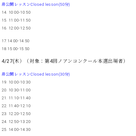
プ
室
非公開レッスンClosed lesson(50分)
ラ
ピ
14. 10:00-10:50
イ
ア
ト
15. 11:00-11:50
ノ
ピ
の
16. 12:00-12:50
ア
コ
ノ
17.14:00-14:50
ン
シ
18.15:00-15:50
ェ
C.
4/27(木）（対象：第4回ノアンコンクール本選出場者）
ル
ベ
ジ
ヒ
非公開レッスンClosed lesson(30分)
ュ
シ
ア
19. 10:00-10:30
ュ
ク
タ
20. 10:30-11:00
セ
イ
21. 11:10-11:40
ス
ン
22. 11:40-12:10
セン
ア
23. 12:20-12:50
トラ
カ
ム東
24. 12:50-13:20
デ
京の
25. 14:00-14:30
ミ
ご案