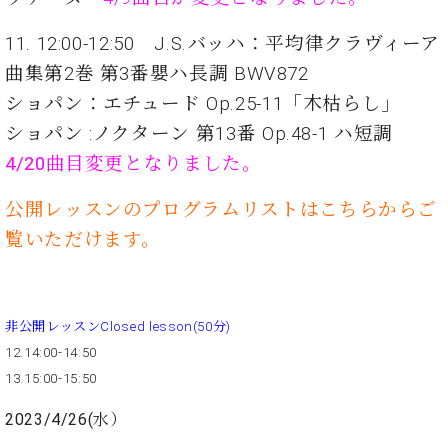
ト
ジオ
ピ
レン
11. 12:00-12:50 J.S.バッハ：平均律クラヴィーア
ア
タル
曲集第2巻 第3番嬰ハ長調 BWV872
ノ
ホー
ル・
ショパン：エチュード Op.25-11「木枯らし」
C.
スタ
ショパン :ノクターン 第13番 Op.48-1 ハ短調
ベ
ジオ
4/20曲目変更となりました。
ヒ
空き
シ
状況
ュ
公開レッスンのプログラムリストはこちらからご
動
タ
画
覧いただけます。
イ
収
ン
録
レ
サ
ジ
ー
非公開レッスンClosed lesson(50分)
デ
ビ
12.14:00-14:50
ン
ス
13.15:00-15:50
ス
音
ア
楽
2023/4/26(水）
ッ
教