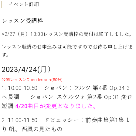
ン
イベント詳細
迎。
サ
ベ
会
ベヒ
ー
C.
ヒ
社
シュ
レッスン受講枠
ト
ベ
シ
案
ヒ
タイ
ュ
内
※2/27（月）13:00レッスン受講枠の受付は終了しました。
シ
タ
レ
ン・
ュ
イ
ッ
シュ
レッスン聴講のお申込みは可能ですのでお待ち申し上げま
タ
お
ン・
ス
イ
す。
ーレ
問
シ
ン
ン
合
ュ
イ
音楽
コ
2023/4/24(月）
せ
ー
ベ
教室
ン
レ
ン
公開レッスンOpen lesson(50分)
サ
ト
1. 10:00-10:50 ショパン：ワルツ 第4番 Op.34-3
ー
納
ベ
ト
ヘ長調 ショパン :スケルツォ 第2番 Op.31 変ロ
入
代
ヒ
グ
短調
4/20曲目が変更となりました。
シ
実
理
ラ
ュ
績
店
ン
タ
2. 11:00-11:50 ドビュッシー：前奏曲集第1集よ
ホ
主
ド
イ
ー
催
ピ
り 帆、西風の見たもの
ン
ル・
イ
ア