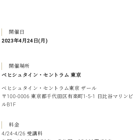
ーロ
ピア
C.BECHSTEIN
ノ特
Digital(ベ
選中
ヒ
開催日
古】
シ
2023年4月24日(月)
イ
ュ
ベ
タ
ン
イ
ト
ン
開催場所
情
デ
ベヒシュタイン・セントラム 東京
報
ジ
八
タ
ベヒシュタイン・セントラム東京 ザール
王
ル)
子
〒100-0006 東京都千代田区有楽町1-5-1 日比谷マリンビ
工
ルB1F
房
ブ
ロ
料金
グ
4/24-4/26 受講料
ア