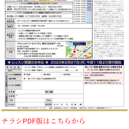
業
マ
セ
ン
ン
ト
タ
ー
ラ
デ
ィ
ス
シ
タ
ョ
ッ
ン
フ
ご
W.
挨
ホ
拶
フ
技
マ
術
ン
者
ヴ
紹
ィ
介
ジ
展示
チラシPDF版はこちらから
ョ
情報
ン
【ユ