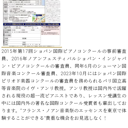
た
を
ラ
か
ヒ
ヒ
イ
い！
作
ン
ら
シ
シ
ン・
録
る
ド
の
ュ
ュ
サ
音
こ
ヒ
お
タ
タ
ロ
し
と
ス
知
イ
イ
ン
た
ト
ら
ン
ン
会
い！
音
リ
せ
レ
の
員
と
色
ー
(入
ジ
秘
い
2015年第17回ショパン国際ピアノコンクールの事前審査
と
荷
デ
密
う
員、2016年ノアンフェスティバルショパン・インジャパ
ベ
タ
情
ン
音
方
ヒ
ン・ピアノコンクールの審査員、同年6月のシューマン国
ッ
報
ス
楽
は、
シ
チ
等)
際音楽コンクール審査員、2023年10月にはショパン国際
ニ
家
お
ュ
ュ
ピリオド楽器コンクールの審査員を務められるパリ国立高
達
近
タ
ー
ベ
の
プ
等音楽院のイヴ・アンリ教授。アンリ教授は国内外で活躍
く
C.
イ
ス・
ヒ
声
レ
の
される現役の超一流ピアニストであり、レッスン受講生の
ベ
ン・
イ
シ
ス
直
中には国内外の著名な国際コンクール受賞者も輩出してお
ヒ
ジ
ベ
ュ
リ
営
シ
ベ
ャ
ります。“フランス・ノアン音楽祭のエッセンスを東京で体
ン
タ
リ
店
ュ
ヒ
パ
ト
験することができる”貴重な機会をお見逃しなく！
イ
ー
舗
タ
シ
ン
ン・
ス
ま