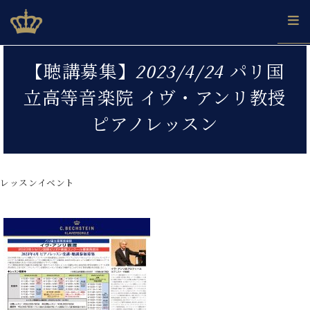
Skip
ベヒシュタインジャパン公式サイト
BECHSTEIN JAPAN Official Site
to
content
カ
【聴講募集】2023/4/24 パリ国
タ
ベ
ベ
ド
メ
企
ロ
立高等音楽院 イヴ・アンリ教授
C.
ヒ
ヒ
イ
ル
業
グ
ベ
シ
シ
ツ
マ
情
ピアノレッスン
ヒ
ュ
ュ
の
ガ
報
シ
タ
展
タ
名
会
ュ
イ
示
イ
器
員
採
タ
ン
ン
ベ
登
用
レッスンイベント
イ
で、
の
ヒ
録
情
ン
ピ
演
グ
シ
ご
報
コ
ア
奏
ラ
ュ
案
ン
ノ
し
ン
タ
内
サ
技
ベ
た
ド
イ
ー
術
ヒ
い！
ピ
ン
各
ト /
シ
学
ア
店
C.
ュ
び
ノ
ブ
舗
ベ
ベ
タ