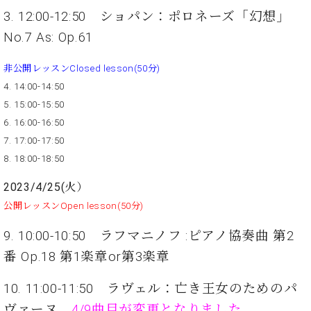
・
ス
ベ
ノ
セ
3. 12:00-12:50 ショパン：ポロネーズ「幻想」
タ
ン
ン
No.7 As: Op.61
ジ
ト
ト
C.
オ
ラ
ベ
非公開レッスンClosed lesson(50分)
ム
ヒ
コ
東
4. 14:00-14:50
シ
納
ン
京
ュ
5. 15:00-15:50
入
ク
タ
実
ー
6. 16:00-16:50
イ
績
ル
店
7. 17:00-17:50
ン
音
長
8. 18:00-18:50
コ
楽
ご
音
ン
教
挨
2023/4/25(火）
楽
サ
室
拶
教
公開レッスンOpen lesson(50分)
ー
展
室
ト
示
9. 10:00-10:50 ラフマニノフ :ピアノ協奏曲 第2
ご
ア
情
愛
番 Op.18 第1楽章or第3楽章
ッ
報
用
プ
ホー
者
ラ
10. 11:00-11:50 ラヴェル：亡き王女のためのパ
ル・
の
イ
スタ
ヴァーヌ
4/9曲目が変更となりました。
声