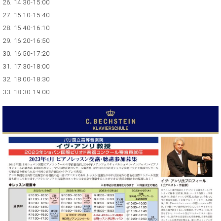
ー
26. 14:30-15:00
内
27. 15:10-15:40
(PDF)
28. 15:40-16:10
W.
お
ホ
29. 16:20-16:50
問
フ
い
30. 16:50-17:20
マ
合
31. 17:30-18:00
ン
わ
32. 18:00-18:30
プ
せ
33. 18:30-19:00
ロ
フ
ェ
本
ッ
社
シ
：
ョ
八
ナ
王
ル
子
・
技
W.
術
ホ
営
フ