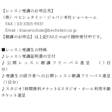
イ
ュ
ブ
ジ
(お
で
ン
タ
ロ
正
ャ
知
【レッスン受講のお申込先】
コ
イ
グ
オンライン試弾
規
パ
ら
ン
ン
（株）ベヒシュタイン・ジャパン本社ショールーム
デ
ン
せ・
メルマガ登録
サ
の
ィ
FAX：03-3305-9931
の
メ
ー
音
ー
Email：klavierschule@bechstein.co.jp
取
デ
趣
ト
色
ラ
り
ィ
【聴講のお申込】は上記FAX,E-mailで随時受付中です。
味
/
ー・
組
ア
か
C.
取
ベ
み
情
ら
■レッスン受講生の特典
ベ
扱
ヒ
報)
本
ヒ
♪レッスン受講証明書の交付
店
シ
格
シ
ピ
♪公開レッスン聴講フリーパス進呈 （1日
ュ
的
ュ
ア
キ
タ
分）
に
タ
ノ
ャ
店
イ
♪受講生の紹介者への公開レッスン聴講フリーパス進呈
学
イ
製
ン
舗・
ン
（1日分）
ぶ
ン
造
ペ
サ
を
方
レ
番
ー
ロ
♪スタジオ1時間無料チケット&スタジオ・ホール利用半額
弾
ま
ジ
号
ン
ン・
チケット進呈
く
で
デ
調
前
大
ン
律
に
コ
歓
ス