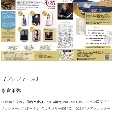
プ
室
ラ
ピ
イ
ア
ト
ノ
ピ
の
ア
コ
ノ
ン
シ
ェ
C.
ル
ベ
ジ
ヒ
ュ
シ
ア
ュ
ク
タ
【プロフィール】
セ
イ
ス
ン
セン
永倉茉弥
ア
トラ
カ
ム東
2002年生まれ。仙台市出身。2014年青少年のためのショパン国際ピア
デ
京の
ミ
ノコンクール(inポーランド)カテゴリーII第1位。2021年ノアンコンクー
ご案