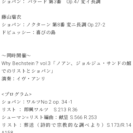
・
ショパン： バラード 第3番 Op.47 変イ長調
ス
ベ
ノ
セ
タ
ン
ン
ジ
ト
藤山瑠衣
ト
C.
オ
ラ
ショパン：ノクターン 第8番 変ニ長調 Op.27-2
ベ
ム
ヒ
ドビュッシー：喜びの島
コ
東
シ
納
ン
京
ュ
入
ク
タ
実
ー
～同時開催～
イ
績
ル
店
Why Bechstein？vol.3「ノアン、ジョルジュ・サンドの館
ン
音
長
コ
でのリストとショパン」
楽
ご
音
ン
教
挨
演奏：イヴ・アンリ
楽
サ
室
拶
教
ー
展
室
<プログラム>
ト
示
ご
ショパン：ワルツNo.2 op. 34 -1
ア
情
愛
リスト ： 即興ワルツ S.213 R.36
ッ
報
用
プ
シューマン=リスト編曲：献呈 S.566 R.253
ホー
者
ラ
ル・
リスト：葬送（詩的で宗教的な調べより）S.173/R.14
の
イ
スタ
A158
声