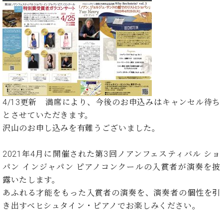
た
を
ラ
か
ヒ
ヒ
イ
い！
作
ン
ら
シ
シ
ン・
録
る
ド
の
ュ
ュ
サ
音
こ
ヒ
お
タ
タ
ロ
し
と
ス
知
イ
イ
ン
た
ト
ら
ン
ン
会
い！
音
リ
せ
レ
の
員
と
色
ー
(入
ジ
秘
い
と
荷
デ
密
う
4/13更新 満席により、今後のお申込みはキャンセル待ち
ベ
タ
情
ン
音
方
ヒ
とさせていただきます。
ッ
報
ス
楽
は、
シ
チ
等)
沢山のお申し込みを有難うございました。
ニ
家
お
ュ
ュ
達
近
タ
ー
ベ
の
プ
2021年4月に開催された第3回ノアンフェスティバル ショ
く
C.
イ
ス・
ヒ
声
レ
の
パン インジャパン ピアノコンクールの入賞者が演奏を披
ベ
ン・
イ
シ
ス
直
露いたします。
ヒ
ジ
ベ
ュ
リ
営
シ
ベ
ャ
あふれる才能をもった入賞者の演奏を、演奏者の個性を引
ン
タ
リ
店
ュ
ヒ
パ
ト
き出すベヒシュタイン・ピアノでお楽しみください。
イ
ー
舗
タ
シ
ン
ン・
ス
ま