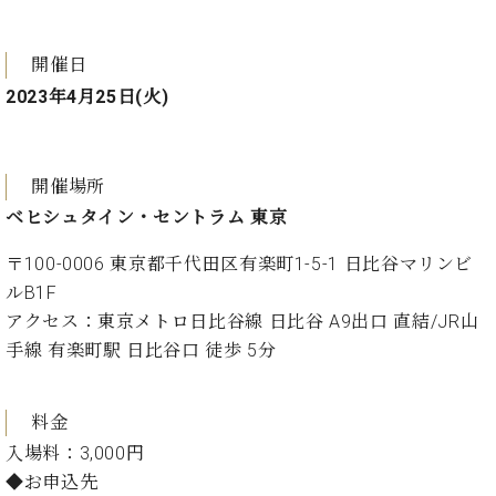
ク
セ
ス
開催日
お
2023年4月25日(火)
問
い
合
わ
開催場所
せ
ベヒシュタイン・セントラム 東京
〒100-0006 東京都千代田区有楽町1-5-1 日比谷マリンビ
ルB1F
ア
アクセス：東京メトロ日比谷線 日比谷 A9出口 直結/JR山
ー
テ
手線 有楽町駅 日比谷口 徒歩 5分
ィ
ス
ト
料金
カ
入場料：3,000円
ス
タ
◆お申込先