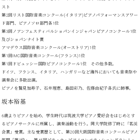
業
マ
セ
スト
ン
ン
第2回リスト国際音楽コンクール(イタリア)ピアノパフォーマンスアワー
ト
タ
ド部門、ピアノソロ部門各1位
ー
ラ
第3回ノアンフェスティバルショパンインジャパンピアノコンクール1位
デ
ィ
及びショパンナイト賞
ス
シ
アマデウス国際音楽コンクール(オーストリア)1位
タ
ョ
第1回IMC国際音楽コンクール(フランス)1位
ッ
ン
フ
第1回ドビュッシー国際ピアノコンクール1位 その他多数。
ご
ドイツ、フランス、イタリア、ハンガリーなど海外においても音楽祭や
W.
挨
演奏会に多数出演。
ホ
拶
ピアノを鷲見加寿子、石井理恵、島田彩乃、佐藤由紀子各氏に師事。
フ
技
マ
術
坂本裕基
ン
者
ヴ
紹
6歳よりピアノを始め、学生時代は筑波大学ピアノ愛好会をはじめとす
ィ
介
るピアノサークルに所属し、演奏活動を行う。同大学院修了時に「茗渓
ジ
展示
ョ
会賞」受賞。主な受賞歴として、第20回大阪国際音楽コンクールピアノ
情報
ン
【ユ