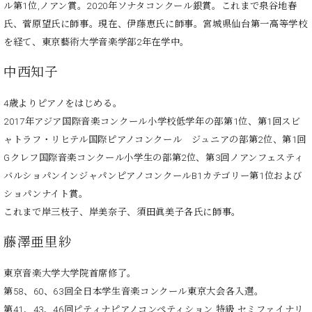
ー
ル第1位,ノアン賞。2020年ソナタコンクール銀賞。これまで泉谷地春
内
氏、菅原望氏に師事。現在、伊藤恵氏に師事。宮城県仙台第一高等学校
(PDF)
W.
を経て、東京藝術大学音楽学部2年在学中。
お
ホ
問
フ
中西知子
い
マ
合
ン
4歳よりピアノをはじめる。
わ
プ
せ
2017年アジア国際音楽コンクール小学校低学年の部第1位、第1回スビ
ロ
ャトラフ・リヒテル国際ピアノコンクール ジュニアの部第2位、第1回
フ
Gクレフ国際音楽コンクール小学生の部第2位、第3回ノアンフェスティ
ェ
本
バルショパンインジャパンピアノコンクールB1カテゴリー第1位および
ッ
社
シ
ショパンナイト賞。
：
ョ
これまで岸三枝子、岸美奈子、須田眞美子各氏に師事。
八
ナ
王
ル
藤澤亜里紗
子
・
技
東京音楽大学大学院首席修了。
W.
術
第58、60、63回全日本学生音楽コンクール東京大会各入選。
ホ
営
フ
第41、43、46回ピティナピアノコンペティション 特級 セミファイナリ