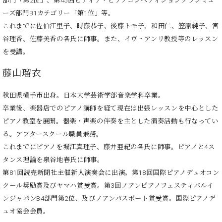
部門「第2位」、第45回ピティナ・ピアノコンペティショングランミュ
ーロ
ーズ部門B1カテゴリー「第1位」等。
ピア
C.BECHSTEIN
これまでに佐伯江里子、時藤恭子、後藤トモ子、和田仁、笠原純子、宮
ノ特
Digital(ベ
谷理香、佐藤美香の各氏に師事。また、イヴ・アンリ教授等のレッスン
選中
ヒ
を受講。
古】
シ
イ
ュ
藤山瑠衣
ベ
タ
ン
イ
秋田県横手市出身。
日本大学芸術学部音楽学科卒業。
ト
ン
情
卒業後、楽器店でのピアノ講師を経て現在は出張レッスンを中心とした
デ
報
ピアノ教室を展開。器楽・声楽の伴奏を主とした演奏活動も行なってい
ジ
八
る。アフタースクール職員兼務。
タ
王
ル)
これまでにピアノを堀江真理子、藤井亜紀の各氏に師事。ピアノと4ス
子
タンス理論を泉谷地春氏に師事。
工
第81回読売新聞社主催新人演奏会に出演。第18回国際ピアノデュオコン
房
ブ
クール奨励賞及びヤマハ賞受賞。第3回ノアンピアノフェスティバルイ
ロ
ンジャパンB4部門第2位、及びノアンパスポート賞受賞。
国際ピアノデ
グ
ュオ協会会員。
ア