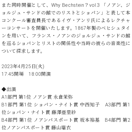
イ
ュ
ブ
ジ
(お
で
また同時開催として、Why Bechstein？vol.3 「ノアン、ジ
ン
タ
ロ
正
ャ
知
ョルジュ・サンドの館でのリストとショパン」と表して本
コ
イ
グ
オンライン試弾
規
パ
ら
ン
ン
コンクール審査員長であるイヴ・アンリ氏によるレクチャ
デ
ン
せ・
メルマガ登録
サ
の
ィ
ーコンサートを開催いたします。1867年製のベヒシュタイ
の
メ
ー
音
ー
ンを用いて、フランス・ノアンのジョルジュ・サンドの館
取
デ
趣
ト
色
ラ
り
ィ
を巡るショパンとリストの関係性や当時の彼らの音楽性に
味
/
ー・
組
ア
ついて探求します。
か
C.
取
ベ
み
情
ら
ベ
扱
ヒ
報)
本
ヒ
2023年4月25日(火)
店
シ
格
シ
ピ
17:45開場 18:00開演
ュ
的
ュ
ア
キ
タ
に
タ
ノ
ャ
店
イ
◆出演
学
イ
製
ン
舗・
ン
A1部門 第1位 ノアン賞 永倉茉弥
ぶ
ン
造
ペ
サ
を
方
レ
番
ー
ロ
B1部門 第1位 ショパン・ナイト賞 中西知子 A3部門 第1
弾
ま
ジ
号
ン
ン・
位ショパン・ナイト賞 藤澤亜里紗
く
で
デ
調
前
B4部門 第1位 ノアンパスポート賞 坂本裕基 B4部門 第2
大
ン
律
に
コ
位ノアンパスポート賞 藤山瑠衣
歓
ス