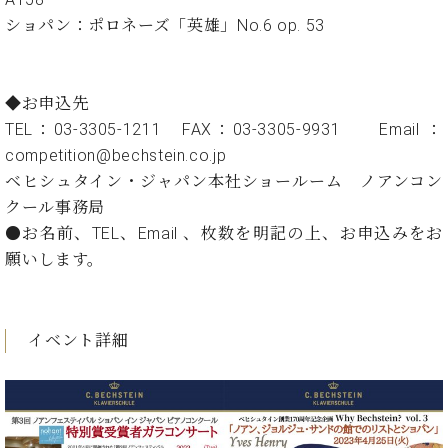
ト
ジオ
ショパン：ポロネーズ「英雄」No.6 op. 53
ピ
レン
ア
タル
ノ
ホー
ル・
◆お申込先
C.
スタ
TEL：03-3305-1211 FAX：03-3305-9931 Email ：
ベ
ジオ
competition@bechs
ヒ
空き
ベヒシュタイン・ジャパン本社ショールーム ノアンコン
シ
状況
クール事務局
ュ
動
タ
●お名前、TEL、Email 、枚数を明記の上、お申込みをお
画
イ
収
願いします。
ン
録
レ
サ
ジ
ー
デ
イベント詳細
ビ
ン
ス
ス
音
ア
楽
ッ
教