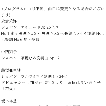
ン
迎。
サ
ベ
会
ベヒ
<プログラム> (順不同、曲目は変更となる場合がござい
ー
C.
ヒ
社
ます)
シュ
ト
ベ
シ
案
永倉茉弥
ヒ
タイ
ュ
内
シ
ショパン：エチュードOp.25より
タ
レ
ン・
ュ
No.1 変イ長調 No.2 ヘ短調 No.3 ヘ長調 No.4 イ短調 No.5
イ
ッ
シュ
タ
お
ン・
ス
ホ短調 No.6 嬰ト短調
イ
ーレ
問
シ
ン
ン
合
ュ
イ
音楽
中西知子
コ
せ
ー
ベ
教室
ショパン：華麗なる変奏曲 op.12
ン
レ
ン
サ
ト
ー
藤澤亜里紗
納
ベ
ト
ショパン：ワルツ3番 イ短調 Op.34-2
入
代
ヒ
グ
ドビュッシー：前奏曲 集2巻より「妖精は良い踊り子」
シ
実
理
ラ
ュ
績
店
「花火」
ン
タ
ホ
主
ド
イ
ー
催
ピ
坂本裕基
ン
ル・
イ
ア