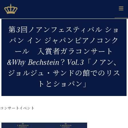
Skip
ベヒシュタインジャパン公式サイト
BECHSTEIN JAPAN Official Site
to
content
カ
第3回ノアンフェスティバル ショ
タ
ベ
ベ
ド
メ
企
ロ
パン イン ジャパンピアノコンク
C.
ヒ
ヒ
イ
ル
業
グ
ベ
シ
シ
ツ
マ
情
ール 入賞者ガラコンサート
ヒ
ュ
ュ
の
ガ
報
シ
タ
展
タ
名
会
&Why Bechstein？Vol.3「ノアン、
ュ
イ
示
イ
器
員
採
タ
ジョルジュ・サンドの館でのリス
ン
ン
ベ
登
用
イ
で、
の
ヒ
録
情
トとショパン」
ン
ピ
演
グ
シ
ご
報
コ
ア
奏
ラ
ュ
案
ン
ノ
し
ン
タ
内
サ
技
ベ
た
ド
イ
ー
コンサートイベント
術
ヒ
い！
ピ
ン
各
ト /
シ
学
ア
店
C.
ュ
び
ノ
ブ
舗
ベ
ベ
タ