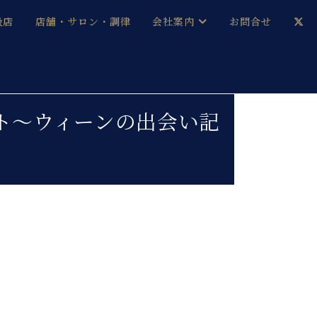
扱店
店舗・サロン・調律
会社案内
お問合せ
企業情報
メルマガ登録
採用情報
ト～ウィーンの出会い記
ベヒシュタイン・サロン会員
本社：八王子・技術営業センター
ベヒシュタイン・ジャパンブログ
中古】