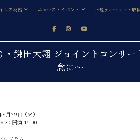
インの秘密
ニュース・イベント
正規ディーラー・取
アノを
器ベヒシュタイン
メルマガ会員登録ご案内
い！ という方は、お近くの直営店舗まで
オンライン試弾
ン レジデンス
ストリー
各店舗からのお知らせ
り・鎌田大翔 ジョイントコンサー
(入荷情報等)
シューレ音楽教室
念に～
声
/
C.ベヒシュタイン レジデンス
取り組
プレスリリース
(お知らせ・メディア情報)
京
インの音色
キャンペーン
スタッフご挨拶
インを弾く前に
技術者紹介
展示情報【ユーロピアノ特選
コンサート
3年8月29日（火）
イン・シューレ
イベント情報
8:30 開演 19:00
八王子工房ブログ
レッスンイベント
ホール・スタジオ
アクセス
/プログラム
お問い合わせ