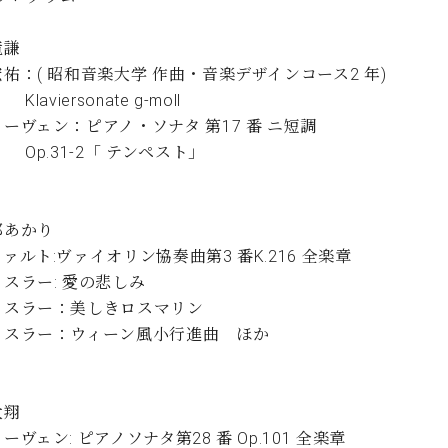
C.ベヒシュタイン コンサート
代理店主催イベント
音楽教室
アップライトピアノ
竜謙
コンクール
祐：( 昭和音楽大学 作曲・音楽デザインコース2 年)
声
iersonate g-moll
音楽教室
トーヴェン：ピアノ・ソナタ 第17 番 ニ短調
調律)
.31-2「 テンペスト」
部あかり
ァルト:ヴァイオリン協奏曲第3 番K.216 全楽章
スラー: 愛の悲しみ
イスラー：美しきロスマリン
イスラー：ウィーン風小行進曲 ほか
大翔
ーヴェン: ピアノソナタ第28 番 Op.101 全楽章