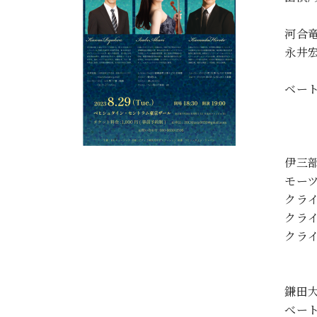
C.ベヒシュタイン コンサート
アクセス
納入実績 
グランドピアノ
セントラム東京のご案内(PDF)
河合
お問い合わせ
永井宏
ご愛用者の
C.ベヒシュタイン アカデミー
Klav
ベー
アーティストカスタマーサービス(
W.ホフマン プロフェッショナル
Op
アフターサービス(調律)
W.ホフマン トラディション
調律師紹介
伊三
調律料金表
お問い合わせ
W.ホフマン ヴィジョン
モーツ
尾山調律師のブログ Die Musikgasse（音楽の小道）
クライ
クラ
C.BECHSTEIN Digital(ベヒシュタイン デジタル)
クラ
鎌田
べート