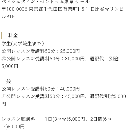
ベヒシュタイン・セントラム東京 ザール
ク
〒100-0006 東京都千代田区有楽町1-5-1 日比谷マリンビ
セ
ス
ルB1F
お
問
料金
い
合
学生(大学院生まで）
わ
公開レッスン受講料50分：25,000円
せ
非公開レッスン受講料50分：30,000円、通訳代 別途
5,000円
ア
一般
ー
公開レッスン受講料50分：40,000円
テ
非公開レッスン受講料50分：45,000円、通訳代別途5,000
ィ
ス
円
ト
カ
レッスン聴講料 1日(3コマ)5,000円、2日間(6コ
ス
タ
マ)8,000円