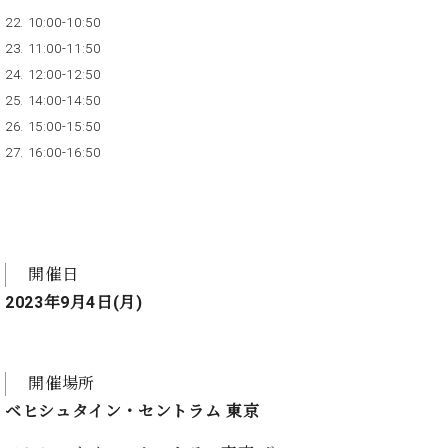
ーロ
22. 10:00-10:50
ピア
23. 11:00-11:50
C.BECHSTEIN
ノ特
Digital(ベ
24. 12:00-12:50
選中
ヒ
25. 14:00-14:50
古】
シ
26. 15:00-15:50
イ
ュ
ベ
27. 16:00-16:50
タ
ン
イ
ト
ン
情
デ
報
ジ
八
タ
開催日
王
ル)
2023年9月4日(月)
子
工
房
ブ
開催場所
ロ
ベヒシュタイン・セントラム 東京
グ
ア