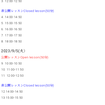
ー
3. 12:00-12:50
内
(PDF)
非公開レッスンClosed lesson(50分)
W.
お
4. 14:00-14:50
ホ
問
5. 15:00-15:50
フ
い
マ
6. 16:00-16:50
合
ン
わ
7. 17:00-17:50
プ
せ
8. 18:00-18:50
ロ
フ
2023/9/5(火）
ェ
公開レッスンOpen lesson(50分)
本
ッ
社
9. 10:00-10:50
シ
：
10. 11:00-11:50
ョ
八
ナ
11. 12:00-12:50
王
ル
子
非公開レッスンClosed lesson(50分)
・
技
12.14:00-14:50
W.
術
13.15:00-15:50
ホ
営
フ