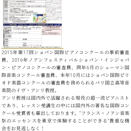
た
を
ラ
か
ヒ
ヒ
イ
い！
作
ン
ら
シ
シ
ン・
録
る
ド
の
ュ
ュ
サ
音
こ
ヒ
お
タ
タ
ロ
し
と
ス
知
イ
イ
ン
た
ト
ら
ン
ン
会
い！
音
リ
せ
レ
の
員
と
色
ー
(入
ジ
秘
い
2015年第17回ショパン国際ピアノコンクールの事前審査
と
荷
デ
密
う
員、2016年ノアンフェスティバルショパン・インジャパ
ベ
タ
情
ン
音
方
ヒ
ン・ピアノコンクールの審査員、同年6月のシューマン国
ッ
報
ス
楽
は、
シ
チ
等)
際音楽コンクール審査員、本年10月にはショパン国際ピリ
ニ
家
お
ュ
ュ
オド楽器コンクールの審査員を務められるパリ国立高等音
達
近
タ
ー
ベ
の
プ
楽院のイヴ・アンリ教授。
く
C.
イ
ス・
ヒ
声
レ
の
アンリ教授は国内外で活躍される現役の超一流ピアニスト
ベ
ン・
イ
シ
ス
直
であり、レッスン受講生の中には国内外の著名な国際コン
ヒ
ジ
ベ
ュ
リ
営
シ
ベ
ャ
クール受賞者も輩出しております。“フランス・ノアン音楽
ン
タ
リ
店
ュ
ヒ
パ
ト
祭のエッセンスを東京で体験することができる”貴重な機
イ
ー
舗
タ
シ
ン
会をお見逃しなく！
ン・
ス
ま