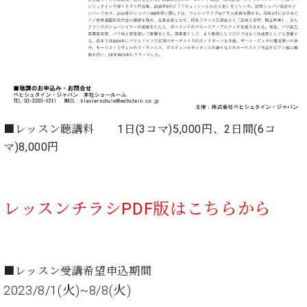
ト
ジオ
ピ
レン
ア
タル
ノ
ホー
ル・
C.
スタ
ベ
ジオ
ヒ
空き
シ
■レッスン聴講料 1日(3コマ)5,000円、2日間(6コ
状況
ュ
動
マ)8,000円
タ
画
イ
収
ン
録
レ
サ
レッスンチラシPDF版はこちらから
ジ
ー
デ
ビ
ン
ス
ス
音
■レッスン受講希望申込期間
ア
楽
2023/8/1(火)~8/8(火)
ッ
教