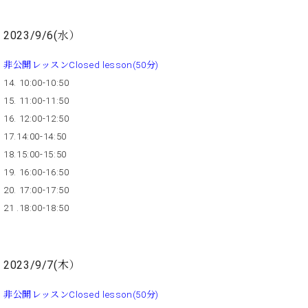
業
マ
セ
ン
ン
2023/9/6(水）
ト
タ
ー
ラ
非公開レッスンClosed lesson(50分)
デ
14. 10:00-10:50
ィ
ス
15. 11:00-11:50
シ
タ
ョ
16. 12:00-12:50
ッ
ン
17.14:00-14:50
フ
18.15:00-15:50
ご
W.
挨
19. 16:00-16:50
ホ
拶
20. 17:00-17:50
フ
技
21 .18:00-18:50
マ
術
ン
者
ヴ
紹
ィ
介
2023/9/7(木）
ジ
展示
ョ
情報
非公開レッスンClosed lesson(50分)
ン
【ユ