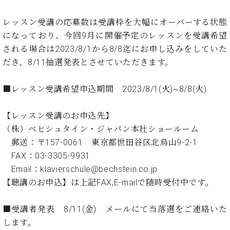
イ
ュ
ブ
ジ
(お
で
ン
タ
ロ
正
ャ
知
レッスン受講の応募数は受講枠を大幅にオーバーする状態
コ
イ
グ
オンライン試弾
規
パ
ら
ン
ン
になっており、今回9月に開催予定のレッスンを受講希望
デ
ン
せ・
メルマガ登録
サ
の
ィ
される場合は2023/8/1から8/8迄にお申し込みをしていた
の
メ
ー
音
ー
だき、8/11抽選発表とさせていただきます。
取
デ
趣
ト
色
ラ
り
ィ
味
/
ー・
組
ア
■レッスン受講希望申込期間 2023/8/1(火)~8/8(火)
か
C.
取
ベ
み
情
ら
ベ
扱
ヒ
報)
本
ヒ
【レッスン受講のお申込先】
店
シ
格
シ
ピ
（株）ベヒシュタイン・ジャパン本社ショールーム
ュ
的
ュ
ア
キ
タ
郵送：〒157-0061 東京都世田谷区北烏山9-2-1
に
タ
ノ
ャ
店
イ
FAX：03-3305-9931
学
イ
製
ン
舗・
ン
Email：klavierschule@bechstein.co.jp
ぶ
ン
造
ペ
サ
を
方
レ
番
ー
ロ
【聴講のお申込】は上記FAX,E-mailで随時受付中です。
弾
ま
ジ
号
ン
ン・
く
で
デ
調
前
■受講者発表 8/11(金) メールにて当落選をご連絡いた
大
ン
律
に
コ
します。
歓
ス