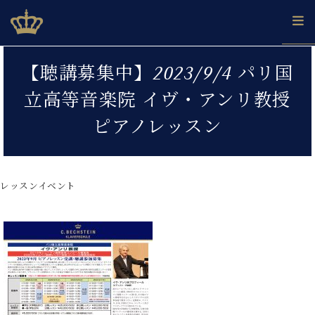
Skip
ベヒシュタインジャパン公式サイト
BECHSTEIN JAPAN Official Site
to
content
カ
【聴講募集中】2023/9/4 パリ国
タ
ベ
ベ
ド
メ
企
ロ
立高等音楽院 イヴ・アンリ教授
C.
ヒ
ヒ
イ
ル
業
グ
ベ
シ
シ
ツ
マ
情
ピアノレッスン
ヒ
ュ
ュ
の
ガ
報
シ
タ
展
タ
名
会
ュ
イ
示
イ
器
員
採
タ
ン
ン
ベ
登
用
レッスンイベント
イ
で、
の
ヒ
録
情
ン
ピ
演
グ
シ
ご
報
コ
ア
奏
ラ
ュ
案
ン
ノ
し
ン
タ
内
サ
技
ベ
た
ド
イ
ー
術
ヒ
い！
ピ
ン
各
ト /
シ
学
ア
店
C.
ュ
び
ノ
ブ
舗
ベ
ベ
タ