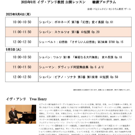
・
ス
ベ
ノ
セ
タ
ン
ン
ジ
ト
ト
C.
オ
ラ
ベ
ム
ヒ
コ
東
シ
納
ン
京
ュ
入
ク
タ
実
ー
イ
績
ル
店
ン
音
長
コ
楽
ご
音
ン
教
挨
楽
サ
室
拶
教
ー
展
室
ト
示
ご
ア
情
愛
ッ
報
用
プ
ホー
者
ラ
ル・
の
イ
スタ
声