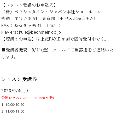
プ
室
【レッスン受講のお申込先】
ラ
ピ
（株）ベヒシュタイン・ジャパン本社ショールーム
イ
ア
ト
郵送：〒157-0061 東京都世田谷区北烏山9-2-1
ノ
ピ
の
FAX：03-3305-9931 Email：
ア
コ
klavierschule@bechstein.co.jp
ノ
ン
【聴講のお申込】は上記FAX,E-mailで随時受付中です。
シ
ェ
C.
■受講者発表 8/11(金) メールにて当落選をご連絡いた
ル
ベ
します。
ジ
ヒ
ュ
シ
ア
ュ
ク
タ
レッスン受講枠
セ
イ
ス
ン
2023/9/4(月）
セン
ア
公開レッスンOpen lesson(50分)
トラ
カ
ム東
1. 10:00-10:50
デ
京の
2. 11:00-11:50
ミ
ご案