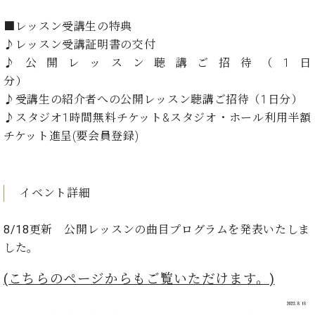
ン
迎。
サ
ベ
会
ベヒ
■レッスン受講生の特典
ー
C.
ヒ
社
♪レッスン受講証明書の交付
シュ
ト
ベ
シ
案
♪公開レッスン聴講ご招待（1日
ヒ
タイ
ュ
内
シ
分）
タ
レ
ン・
ュ
♪受講生の紹介者への公開レッスン聴講ご招待（1日分）
イ
ッ
シュ
タ
お
ン・
ス
♪スタジオ1時間無料チケット&スタジオ・ホール利用半額
イ
ーレ
問
シ
ン
チケット進呈(要会員登録)
ン
合
ュ
イ
音楽
コ
せ
ー
ベ
教室
ン
レ
ン
サ
イベント詳細
ト
ー
納
ベ
ト
8/18更新 公開レッスンの曲目プログラムを発表いたしま
入
代
ヒ
グ
シ
実
理
した。
ラ
ュ
績
店
ン
タ
ホ
主
(こちらのページからもご覧いただけます。)
ド
イ
ー
催
ピ
ン
ル・
イ
ア