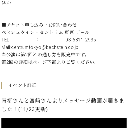
ン
ほか
迎。
サ
ベ
会
ベヒ
ー
C.
ヒ
社
シュ
ト
ベ
シ
案
■チケット申し込み・お問い合わせ
ヒ
タイ
ュ
内
ベヒシュタイン・セントラム 東京 ザール
シ
タ
レ
ン・
ュ
TEL：03-6811-2935
イ
ッ
シュ
タ
お
Mail:centrumtokyo@bechstein.co.jp
ン・
ス
イ
ーレ
問
シ
ン
当公演は第2回との通し券も販売中です。
ン
合
ュ
イ
音楽
第2回の詳細はページ下部よりご覧ください。
コ
せ
ー
ベ
教室
ン
レ
ン
サ
ト
ー
イベント詳細
納
ベ
ト
入
代
ヒ
グ
シ
実
理
青柳さんと宮﨑さんよりメッセージ動画が届きま
ラ
ュ
績
店
ン
した！(11/23更新)
タ
ホ
主
ド
イ
ー
催
ピ
動
ン
ル・
イ
ア