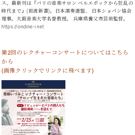
プ
室
ス。最新刊は『パリの音楽サロン ベルエポックから狂乱の
ラ
ピ
時代まで』(岩波新書)。日本演奏連盟、 日本ショパン協会
イ
ア
理事。大阪音楽大学名誉教授。 兵庫県養父市芸術監督。
ト
ノ
https://ondine-i.net
ピ
の
ア
コ
ノ
ン
シ
第2回のレクチャーコンサートについてはこちら
ェ
C.
から
ル
ベ
ジ
ヒ
(画像クリックでリンクに飛べます)
ュ
シ
ア
ュ
ク
タ
セ
イ
ス
ン
セン
ア
トラ
カ
ム東
デ
京の
ミ
ご案