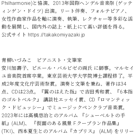
ト
Philharmonie)と協演、2013年国際ヘンデル音楽祭 (ゲッテ
ジオ
ピ
レン
ィンゲン・ドイツ) 出演。リート伴奏、フォルテピアノ、
ア
タル
女性作曲家作品を軸に演奏、執筆、レクチャー等多彩な活
ノ
ホー
動を展開し、国内外の誌上・紙上にて高い評価を得る。
ル・
公式サイト
https://takakomiyazaki.jp
C.
スタ
ベ
ジオ
ヒ
空き
シ
状況
青柳いづみこ ピアニスト・文筆家
ュ
動
安川加壽子、ピエール・バルビゼの両氏 に師事。マルセイ
タ
画
ユ音楽院首席卒業。東京芸術大学大学院博士課程修了。平
イ
収
ン
成2年度文化庁芸術祭賞。演奏と文筆を兼ね、著作は34
録
レ
サ
点、CDは23点。『翼のはえた指』で吉田秀和賞、『6本指
ジ
ー
のゴルトベルク』 講談社エッセイ賞、CD『ロマンティッ
デ
ビ
ク・ドビュッシー』でミュージックペンクラブ音楽賞。
ン
ス
2023年には高橋悠治とのアルバム 『シューベルトの手
ス
音
ア
紙』(ALM)、 『仮面のある風景 F.クープラン作品集』
楽
ッ
教
(TKI)、西本夏生とのアルバム『カプリス』 (ALM) をリリー