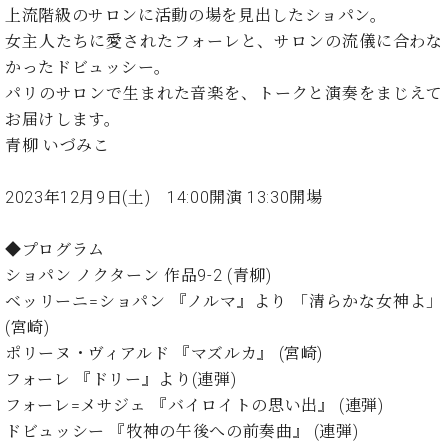
イ
ュ
ブ
ジ
(お
上流階級のサロンに活動の場を見出したショパン。
で
ン
タ
ロ
正
ャ
知
女主人たちに愛されたフォーレと、サロンの流儀に合わな
コ
イ
グ
オンライン試弾
規
パ
ら
かったドビュッシー。
ン
ン
デ
ン
せ・
メルマガ登録
サ
の
パリのサロンで生まれた音楽を、トークと演奏をまじえて
ィ
の
メ
ー
音
ー
お届けします。
取
デ
趣
ト
色
ラ
青柳 いづみこ
り
ィ
味
/
ー・
組
ア
か
C.
取
ベ
み
情
2023年12月9日(土) 14:00開演 13:30開場
ら
ベ
扱
ヒ
報)
本
ヒ
店
シ
格
シ
ピ
◆プログラム
ュ
的
ュ
ア
キ
タ
ショパン ノクターン 作品9-2 (青柳)
に
タ
ノ
ャ
店
イ
ベッリーニ=ショパン 『ノルマ』より 「清らかな女神よ」
学
イ
製
ン
舗・
ン
(宮崎)
ぶ
ン
造
ペ
サ
を
方
ポリーヌ・ヴィアルド 『マズルカ』 (宮崎)
レ
番
ー
ロ
弾
ま
ジ
号
ン
ン・
フォーレ 『ドリー』より(連弾)
く
で
デ
調
フォーレ=メサジェ 『バイロイトの思い出』 (連弾)
前
大
ン
律
に
コ
ドビュッシー 『牧神の午後への前奏曲』 (連弾)
歓
ス