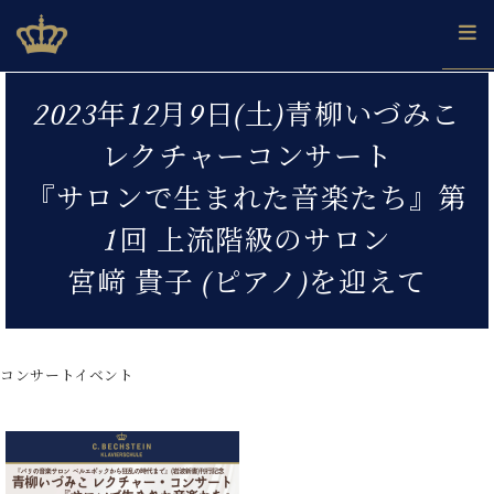
Skip
ベヒシュタインジャパン公式サイト
BECHSTEIN JAPAN Official Site
to
content
カ
2023年12月9日(土)青柳いづみこ
タ
ベ
ベ
ド
メ
企
ロ
レクチャーコンサート
C.
ヒ
ヒ
イ
ル
業
グ
ベ
シ
シ
ツ
マ
情
『サロンで生まれた音楽たち』第
ヒ
ュ
ュ
の
ガ
報
シ
タ
展
タ
名
会
1回 上流階級のサロン
ュ
イ
示
イ
器
員
採
タ
宮﨑 貴子 (ピアノ)を迎えて
ン
ン
ベ
登
用
イ
で、
の
ヒ
録
情
ン
ピ
演
グ
シ
ご
報
コ
ア
奏
ラ
ュ
案
ン
ノ
し
コンサートイベント
ン
タ
内
サ
技
ベ
た
ド
イ
ー
術
ヒ
い！
ピ
ン
各
ト /
シ
学
ア
店
C.
ュ
び
ノ
ブ
舗
ベ
ベ
タ