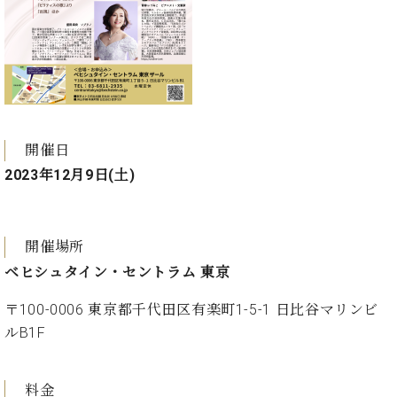
ー
内
(PDF)
W.
お
ホ
問
フ
い
マ
合
ン
わ
プ
開催日
せ
ロ
2023年12月9日(土)
フ
ェ
本
ッ
社
シ
開催場所
：
ョ
ベヒシュタイン・セントラム 東京
八
ナ
王
ル
〒100-0006 東京都千代田区有楽町1-5-1 日比谷マリンビ
子
・
ルB1F
技
W.
術
ホ
営
料金
フ