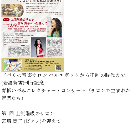
た
を
ラ
か
ヒ
ヒ
イ
い！
作
ン
ら
シ
シ
ン・
録
る
ド
の
ュ
ュ
サ
音
こ
ヒ
お
タ
タ
ロ
し
と
ス
知
イ
イ
ン
た
ト
ら
ン
ン
会
い！
音
リ
せ
レ
の
員
と
色
ー
(入
ジ
秘
い
と
荷
デ
密
う
ベ
タ
情
ン
音
方
ヒ
ッ
報
ス
楽
は、
シ
『パリの音楽サロン ベルエポックから狂乱の時代まで』
チ
等)
ニ
家
お
ュ
ュ
(岩波新書)刊行記念
達
近
タ
ー
青柳いづみこレクチャー・コンサート『サロンで生まれた
ベ
の
プ
く
C.
イ
ス・
ヒ
声
レ
の
音楽たち』
ベ
ン・
イ
シ
ス
直
ヒ
ジ
ベ
ュ
リ
営
シ
ベ
ャ
第1回 上流階級のサロン
ン
タ
リ
店
ュ
ヒ
パ
宮﨑 貴子 (ピアノ)を迎えて
ト
イ
ー
舗
タ
シ
ン
ン・
ス
ま