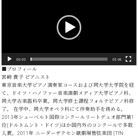
・
画
ス
ベ
ノ
セ
プ
タ
ン
ン
レ
ジ
ト
ト
C.
オ
ー
ラ
ベ
ム
ヒ
ヤ
コ
東
シ
納
ン
ー
京
ュ
入
ク
タ
実
ー
イ
00:00
03:06
績
ル
店
ン
音
長
■プロフィール
コ
楽
ご
宮﨑 貴子 ピアニスト
音
ン
教
挨
楽
東京音楽大学ピアノ演奏家コースおよび同大学大学院を経
サ
室
拶
教
て、ドイツ・ハノファー音楽演劇メディア大学ピアノ科、
ー
展
室
ト
同大学古楽器科卒業。同大学修士課程フォルテピアノ科修
示
ご
ア
情
了。 在学中、同大学オペラ科にて伴奏助手を務める。
愛
ッ
報
2013年シューベルト国際コンクールリートデュオ部門第1
用
プ
ホー
者
位(ドルトムント・ドイツ)ほか国内外のコンクールで多数
ラ
ル・
の
入賞。2011年 ニーダーザクセン歌劇場管弦楽団 (TfN
イ
スタ
声