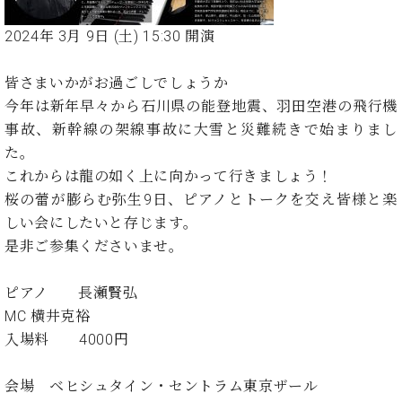
た
を
ラ
か
ヒ
ヒ
イ
い！
作
ン
ら
2024年 3月 9日 (土) 15:30 開演
シ
シ
ン・
録
る
ド
の
ュ
ュ
サ
音
こ
ヒ
お
タ
タ
ロ
し
皆さまいかがお過ごしでしょうか
と
ス
知
イ
イ
ン
た
今年は新年早々から石川県の能登地震、羽田空港の飛行機
ト
ら
ン
ン
会
い！
事故、新幹線の架線事故に大雪と災難続きで始まりまし
音
リ
せ
レ
の
員
と
色
ー
(入
た。
ジ
秘
い
と
荷
デ
密
これからは龍の如く上に向かって行きましょう！
う
ベ
タ
情
ン
音
方
桜の蕾が膨らむ弥生9日、ピアノとトークを交え皆様と楽
ヒ
ッ
報
ス
楽
は、
しい会にしたいと存じます。
シ
チ
等)
ニ
家
お
ュ
是非ご参集くださいませ。
ュ
達
近
タ
ー
ベ
の
プ
く
C.
イ
ス・
ピアノ 長瀬賢弘
ヒ
声
レ
の
ベ
ン・
イ
MC 横井克裕
シ
ス
直
ヒ
ジ
ベ
ュ
リ
営
入場料 4000円
シ
ベ
ャ
ン
タ
リ
店
ュ
ヒ
パ
ト
イ
ー
舗
タ
シ
ン
会場 ベヒシュタイン・セントラム東京ザール
ン・
ス
ま