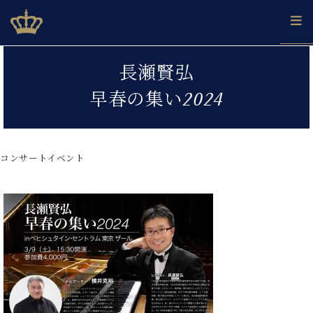
Skip
ベヒシュタインジャパン公式サイト
BECHSTEIN JAPAN Official Site
to
content
カ
長瀬賢弘
タ
ベ
ベ
ド
メ
企
ロ
早春の集い2024
C.
ヒ
ヒ
イ
ル
業
グ
ベ
シ
シ
ツ
マ
情
ヒ
ュ
ュ
の
ガ
報
シ
タ
展
タ
名
会
ュ
コンサートイベント
イ
示
イ
器
員
採
タ
ン
ン
ベ
登
用
イ
で、
の
ヒ
録
情
ン
ピ
演
グ
シ
ご
報
コ
ア
奏
ラ
ュ
案
ン
ノ
し
ン
タ
内
サ
技
ベ
た
ド
イ
ー
術
ヒ
い！
ピ
ン
各
ト /
シ
学
ア
店
C.
ュ
び
ノ
ブ
舗
ベ
ベ
タ