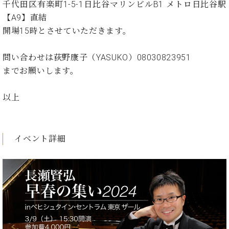
イ
ュ
ブ
千代田区有楽町1-5-1日比谷マリンビルB1 メトロ日比谷駅
ジ
(お
で
ン
タ
ロ
正
【A9】直結
ャ
知
コ
イ
グ
オンライン試弾
規
パ
ら
開場15時とさせていただきます。
ン
ン
デ
ン
せ・
メルマガ登録
サ
の
ィ
の
メ
ー
音
問い合わせは荻野康子（YASUKO）08030823951
ー
取
デ
趣
ト
色
ラ
までお願いします。
り
ィ
味
/
ー・
組
ア
か
C.
取
ベ
以上
み
情
ら
ベ
扱
ヒ
報)
本
ヒ
店
シ
格
シ
ピ
ュ
的
ュ
ア
キ
イベント詳細
タ
に
タ
ノ
ャ
店
イ
学
イ
製
ン
舗・
ン
ぶ
ン
造
ペ
サ
を
方
レ
番
ー
ロ
弾
ま
ジ
号
ン
ン・
く
で
デ
調
前
大
ン
律
に
コ
歓
ス