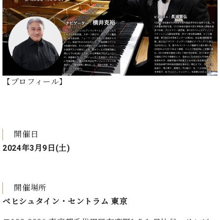
ン
迎。
サ
ベ
会
ベヒ
ー
C.
ヒ
社
シュ
ト
ベ
シ
案
ヒ
タイ
ュ
内
シ
タ
レ
ン・
ュ
イ
ッ
シュ
タ
お
ン・
ス
【プロフィール】
イ
ーレ
問
シ
ン
ン
合
ュ
イ
音楽
コ
せ
ー
ベ
教室
ン
レ
ン
サ
開催日
ト
ー
2024年3月9日(土)
納
ベ
ト
入
代
ヒ
グ
シ
実
理
ラ
ュ
績
店
ン
開催場所
タ
ホ
主
ド
イ
ベヒシュタイン・セントラム 東京
ー
催
ピ
ン
ル・
イ
ア