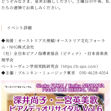
イ
ュ
ブ
どうぞみなさま、是非お越しください。土曜日の午後、私
ジ
(お
で
ン
タ
ロ
正
たちの連弾でお楽しみください。
ャ
知
コ
イ
グ
オンライン試弾
規
パ
ら
ン
ン
デ
ン
せ・
メルマガ登録
サ
の
ィ
の
メ
ー
音
イベント詳細
ー
取
デ
趣
ト
色
ラ
り
ィ
味
/
ー・
◆後援：オーストリア大使館/オーストリア文化フォーラ
組
ア
か
C.
取
ベ
ム・NHG株式会社
み
情
ら
ベ
扱
ヒ
報)
（社）全日本ピアノ指導者協会（ピティナ）・日本音楽表
本
ヒ
店
シ
現学会
格
シ
ピ
ュ
的
ュ
ア
キ
ベートーヴェン学術実践研究会（
https://b-aps.com
）
タ
に
タ
ノ
ャ
店
◆主催：ブルンネン・ミュージック東京
090-4628-4054
イ
学
イ
製
ン
舗・
ン
ぶ
ン
造
ペ
サ
を
方
レ
番
ー
ロ
弾
ま
ジ
号
ン
ン・
く
で
デ
調
前
大
ン
律
に
コ
歓
ス