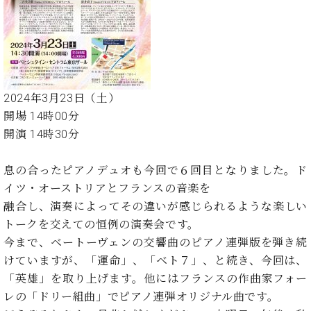
た
を
ラ
か
ヒ
ヒ
イ
い！
作
ン
ら
シ
シ
ン・
録
る
ド
の
ュ
ュ
サ
音
こ
ヒ
お
タ
タ
ロ
し
と
ス
知
イ
イ
ン
た
ト
ら
ン
ン
会
い！
2024年3月23日（土）
音
リ
せ
レ
の
員
と
開場 14時00分
色
ー
(入
ジ
秘
い
と
荷
開演 14時30分
デ
密
う
ベ
タ
情
ン
音
方
ヒ
ッ
報
ス
楽
は、
息の合ったピアノデュオも今回で６回目となりました。ド
シ
チ
等)
ニ
家
お
イツ・オーストリアとフランスの音楽を
ュ
ュ
達
近
タ
融合し、演奏によってその違いが感じられるような楽しい
ー
ベ
の
プ
く
C.
イ
トークを交えての恒例の演奏会です。
ス・
ヒ
声
レ
の
ベ
ン・
イ
今まで、ベートーヴェンの交響曲のピアノ連弾版を弾き続
シ
ス
直
ヒ
ジ
ベ
ュ
リ
けていますが、「運命」、「ベト７」、と続き、今回は、
営
シ
ベ
ャ
ン
タ
リ
店
「英雄」を取り上げます。他にはフランスの作曲家フォー
ュ
ヒ
パ
ト
イ
ー
舗
レの「ドリー組曲」でピアノ連弾オリジナル曲です。
タ
シ
ン
ン・
ス
ま