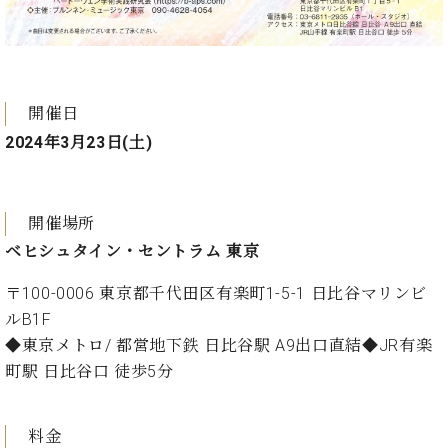
・
ス
ベ
ノ
セ
タ
ン
ン
ジ
ト
ト
C.
オ
ラ
ベ
ム
ヒ
コ
開催日
東
シ
納
ン
京
2024年3月23日(土)
ュ
入
ク
タ
実
ー
イ
績
ル
店
ン
音
長
開催場所
コ
楽
ご
音
ベヒシュタイン・セントラム 東京
ン
教
挨
楽
サ
室
拶
〒100-0006 東京都千代田区有楽町1-5-1 日比谷マリンビ
教
ー
展
室
ルB1F
ト
示
ご
◆東京メトロ/ 都営地下鉄 日比谷駅 A9出口直結◆JR有楽
ア
情
愛
ッ
町駅 日比谷口 徒歩5分
報
用
プ
ホー
者
ラ
ル・
の
イ
料金
スタ
声