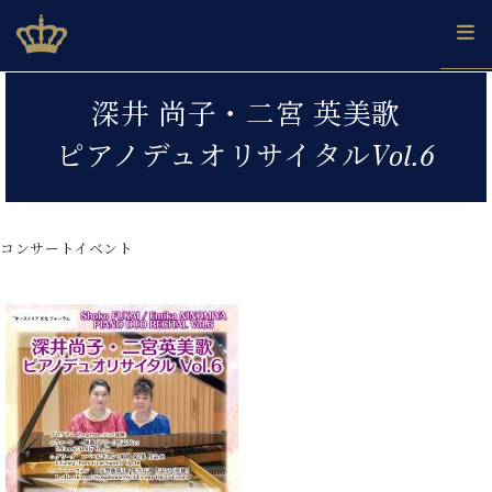
Skip
ベヒシュタインジャパン公式サイト
BECHSTEIN JAPAN Official Site
to
content
カ
深井 尚子・二宮 英美歌
タ
ベ
ベ
ド
メ
企
ロ
ピアノデュオリサイタルVol.6
C.
ヒ
ヒ
イ
ル
業
グ
ベ
シ
シ
ツ
マ
情
ヒ
ュ
ュ
の
ガ
報
シ
タ
展
タ
名
会
ュ
コンサートイベント
イ
示
イ
器
員
採
タ
ン
ン
ベ
登
用
イ
で、
の
ヒ
録
情
ン
ピ
演
グ
シ
ご
報
コ
ア
奏
ラ
ュ
案
ン
ノ
し
ン
タ
内
サ
技
ベ
た
ド
イ
ー
術
ヒ
い！
ピ
ン
各
ト /
シ
学
ア
店
C.
ュ
び
ノ
ブ
舗
ベ
ベ
タ