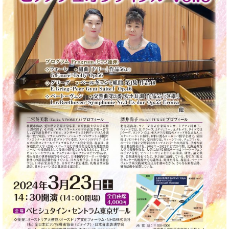
ン
迎。
サ
ベ
会
ベヒ
ー
C.
ヒ
社
シュ
ト
ベ
シ
案
ヒ
タイ
ュ
内
シ
タ
レ
ン・
ュ
イ
ッ
シュ
タ
お
ン・
ス
イ
ーレ
問
シ
ン
ン
合
ュ
イ
音楽
コ
せ
ー
ベ
教室
ン
レ
ン
サ
ト
ー
納
ベ
ト
入
代
ヒ
グ
シ
実
理
ラ
ュ
績
店
ン
タ
ホ
主
ド
イ
ー
催
ピ
ン
ル・
イ
ア