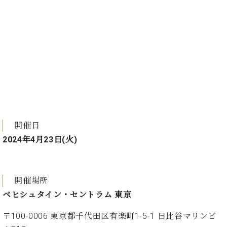
イ
ュ
ブ
ジ
(お
で
ン
タ
ロ
正
ャ
知
コ
イ
グ
オンライン試弾
規
パ
ら
ン
ン
デ
ン
せ・
メルマガ登録
サ
の
ィ
の
メ
ー
音
ー
取
デ
趣
ト
色
ラ
り
ィ
味
/
ー・
組
ア
か
C.
取
ベ
み
情
ら
ベ
扱
ヒ
報)
本
ヒ
店
シ
格
シ
ピ
開催日
ュ
的
ュ
ア
キ
タ
2024年4月23日(火)
に
タ
ノ
ャ
店
イ
学
イ
製
ン
舗・
ン
ぶ
ン
造
ペ
サ
を
方
レ
番
ー
ロ
開催場所
弾
ま
ジ
号
ン
ン・
ベヒシュタイン・セントラム 東京
く
で
デ
調
前
大
ン
律
〒100-0006 東京都千代田区有楽町1-5-1 日比谷マリンビ
に
コ
歓
ス