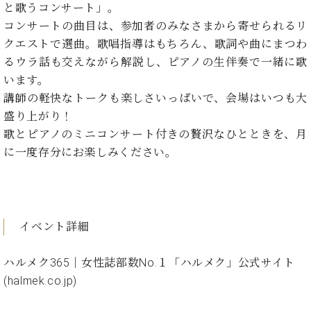
た
を
と歌うコンサート」。
ラ
か
ヒ
ヒ
イ
い！
作
ン
ら
コンサートの曲目は、参加者のみなさまから寄せられるリ
シ
シ
ン・
録
る
ド
の
ュ
クエストで選曲。歌唱指導はもちろん、歌詞や曲にまつわ
ュ
サ
音
こ
ヒ
お
タ
タ
ロ
るウラ話も交えながら解説し、ピアノの生伴奏で一緒に歌
し
と
ス
知
イ
イ
ン
た
います。
ト
ら
ン
ン
会
い！
講師の軽快なトークも楽しさいっぱいで、会場はいつも大
音
リ
せ
レ
の
員
と
盛り上がり！
色
ー
(入
ジ
秘
い
と
荷
歌とピアノのミニコンサート付きの贅沢なひとときを、月
デ
密
う
ベ
タ
情
ン
に一度存分にお楽しみください。
音
方
ヒ
ッ
報
ス
楽
は、
シ
チ
等)
ニ
家
お
ュ
ュ
達
近
タ
ー
ベ
の
プ
く
C.
イ
ス・
イベント詳細
ヒ
声
レ
の
ベ
ン・
イ
シ
ス
直
ヒ
ジ
ベ
ュ
リ
営
ハルメク365｜女性誌部数No.１「ハルメク」公式サイト
シ
ベ
ャ
ン
タ
リ
店
(halmek.co.jp)
ュ
ヒ
パ
ト
イ
ー
舗
タ
シ
ン
ン・
ス
ま