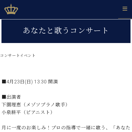
Skip
ベヒシュタインジャパン公式サイト
BECHSTEIN JAPAN Official Site
to
content
カ
あなたと歌うコンサート
タ
ベ
ベ
ド
メ
企
ロ
C.
ヒ
ヒ
イ
ル
業
グ
ベ
シ
シ
ツ
マ
情
ヒ
ュ
ュ
の
ガ
報
コンサートイベント
シ
タ
展
タ
名
会
ュ
イ
示
イ
器
員
採
タ
ン
ン
ベ
登
用
イ
で、
の
ヒ
録
■4月23日(日) 13:30 開演
情
ン
ピ
演
グ
シ
ご
報
コ
ア
奏
ラ
ュ
案
■出演者
ン
ノ
し
ン
タ
内
下園理恵（メゾソプラノ歌手）
サ
技
ベ
た
ド
イ
ー
小泉耕平（ピアニスト）
術
ヒ
い！
ピ
ン
各
ト /
シ
学
ア
店
C.
ュ
び
ノ
月に一度のお楽しみ！プロの指導で一緒に歌う、「あなた
ブ
舗
ベ
ベ
タ