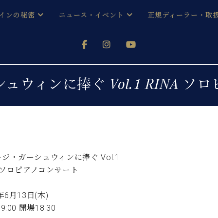
インの秘密
ニュース・イベント
正規ディーラー・取
アノを
器ベヒシュタイン
メルマガ会員登録ご案内
い！ という方は、お近くの直営店舗まで
オンライン試弾
ン レジデンス
ストリー
各店舗からのお知らせ
ウィンに捧ぐ Vol.1 RINA 
(入荷情報等)
シューレ音楽教室
声
/
C.ベヒシュタイン レジデンス
取り組
プレスリリース
(お知らせ・メディア情報)
京
インの音色
キャンペーン
スタッフご挨拶
インを弾く前に
ジ・ガーシュウィンに捧ぐ Vol.1
技術者紹介
A ソロピアノコンサート
展示情報【ユーロピアノ特選
コンサート
イン・シューレ
イベント情報
年6月13日(木)
八王子工房ブログ
レッスンイベント
ホール・スタジオ
アクセス
9:00 開場18:30
お問い合わせ