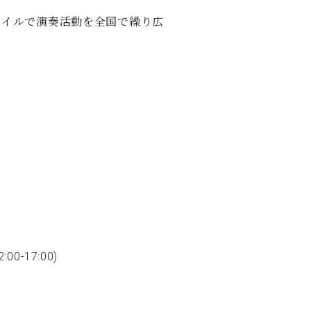
C.ベヒシュタイン レジデンス
タイルで演奏活動を全国で繰り広
アップライトピアノ
0-17:00)