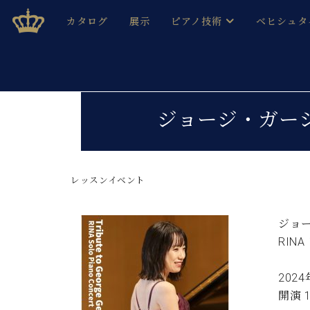
Skip
ベヒシュタインジャパン公式サイト
BECHSTEIN JAPAN Official Site
カタログ
展示
ピアノ技術
ベヒシュタ
to
content
ベヒシュタインのグランドピ
ドイツの名
作ること
ベヒシュタインで、 演奏したい！ 学びたい！ 録音した
C.ベヒシュタイン コンサート / C.ベヒシュタイ
ブランドヒ
ジョージ・ガーシュ
音色とタッチ
ベヒシュタイン・
趣味から本格的に学ぶ方まで大歓迎。
音楽家達の
C.ベヒシュタイン コンサート
ベヒシュタイン・ジャパンの
み
ベヒシュタイン・セントラム 東
レッスンイベント
ベヒシュタ
ピアノ製造番号
店長ご挨拶
ベヒシュタ
ジョー
展示情報
RIN
ホール・スタジオレンタル
ベヒシュタ
ホール・スタジオ空き状況
2024
動画収録サービス
納入実績 
音楽教室
開演 1
ピアノのコンシェルジュ