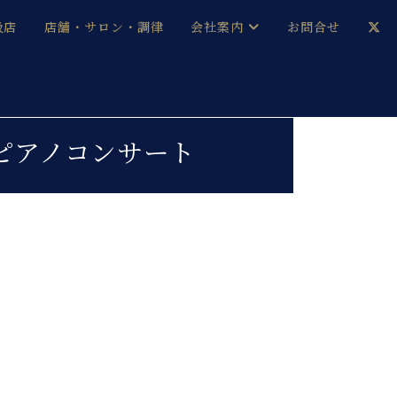
扱店
店舗・サロン・調律
会社案内
お問合せ
企業情報
メルマガ登録
採用情報
ソロピアノコンサート
ベヒシュタイン・サロン会員
本社：八王子・技術営業センター
ベヒシュタイン・ジャパンブログ
中古】