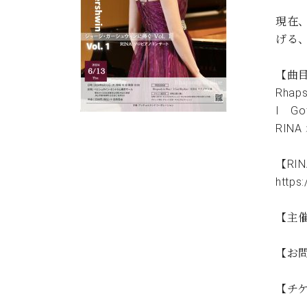
C.ベヒシュタイン コンサート
アクセス
納入実績 
現在
グランドピアノ
セントラム東京のご案内(PDF)
げる、
お問い合わせ
ご愛用者の
C.ベヒシュタイン アカデミー
【曲
アーティストカスタマーサービス(
Rhaps
W.ホフマン プロフェッショナル
I Go
アフターサービス(調律)
RIN
W.ホフマン トラディション
調律師紹介
調律料金表
【RI
お問い合わせ
W.ホフマン ヴィジョン
https
尾山調律師のブログ Die Musikgasse（音楽の小道）
C.BECHSTEIN Digital(ベヒシュタイン デジタル)
【主
【お問
【チ