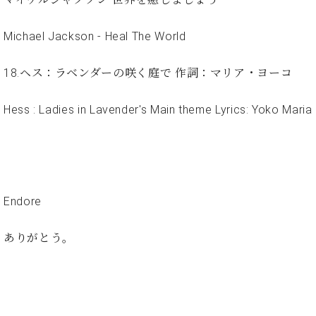
業
マ
セ
ン
ン
Michael Jackson - Heal The World
ト
タ
ー
ラ
18.ヘス：ラベンダーの咲く庭で 作詞：マリア・ヨーコ
デ
ィ
ス
シ
Hess : Ladies in Lavender's Main theme Lyrics: Yoko Maria
タ
ョ
ッ
ン
フ
ご
W.
挨
ホ
拶
Endore
フ
技
マ
術
ン
者
ありがとう。
ヴ
紹
ィ
介
ジ
展示
ョ
情報
ン
【ユ