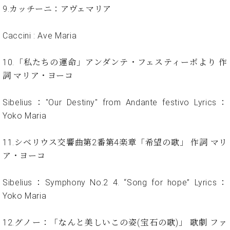
ト
ジオ
9.カッチーニ：アヴェマリア
ピ
レン
ア
タル
Caccini : Ave Maria
ノ
ホー
ル・
C.
10.「私たちの運命」アンダンテ・フェスティーボより 作
スタ
ベ
ジオ
詞 マリア・ヨーコ
ヒ
空き
シ
状況
Sibelius："Our Destiny" from Andante festivo Lyrics：
ュ
動
Yoko Maria
タ
画
イ
収
ン
11.シベリウス交響曲第2番第4楽章「希望の歌」 作詞 マリ
録
レ
サ
ア・ヨーコ
ジ
ー
デ
ビ
Sibelius：Symphony No.2 4. “Song for hope” Lyrics：
ン
ス
Yoko Maria
ス
音
ア
楽
ッ
教
12.グノー：「なんと美しいこの姿(宝石の歌)」 歌劇 ファ