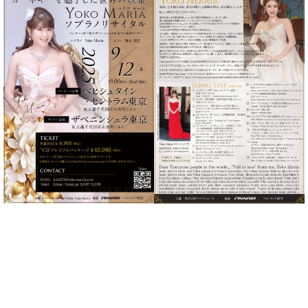
ク
セ
ス
お
問
い
合
わ
せ
ア
ー
テ
ィ
ス
ト
カ
ス
タ