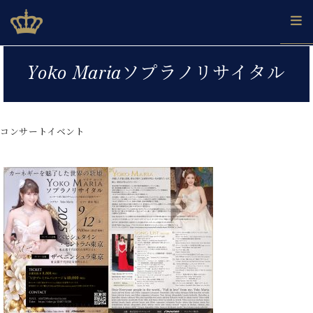
Skip
ベヒシュタインジャパン公式サイト
BECHSTEIN JAPAN Official Site
to
content
カ
Yoko Mariaソプラノリサイタル
タ
ベ
ベ
ド
メ
企
ロ
C.
ヒ
ヒ
イ
ル
業
グ
ベ
シ
シ
ツ
マ
情
ヒ
ュ
ュ
の
ガ
報
コンサートイベント
シ
タ
展
タ
名
会
ュ
イ
示
イ
器
員
採
タ
ン
ン
ベ
登
用
イ
で、
の
ヒ
録
情
ン
ピ
演
グ
シ
ご
報
コ
ア
奏
ラ
ュ
案
ン
ノ
し
ン
タ
内
サ
技
ベ
た
ド
イ
ー
術
ヒ
い！
ピ
ン
各
ト /
シ
学
ア
店
C.
ュ
び
ノ
ブ
舗
ベ
ベ
タ