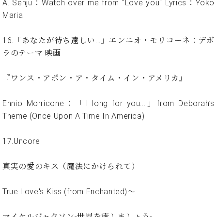
ー
A. Senju：Watch over me from "Love you" Lyrics：Yoko
内
Maria
(PDF)
W.
お
ホ
16.「あなたが待ち遠しい...」エンニオ・モリコーネ：デボ
問
フ
い
ラのテーマ 映画
マ
合
ン
わ
『ワンス・アポン・ア・タイム・イン・アメリカ』
プ
せ
ロ
フ
Ennio Morricone：「I long for you...」from Deborah’s
ェ
Theme (Once Upon A Time In America)
本
ッ
社
シ
：
17.Uncore
ョ
八
ナ
王
真実の愛のキス（魔法にかけられて）
ル
子
・
技
True Love's Kiss (from Enchanted)〜
W.
術
ホ
営
フ
マイケルジャクソン-世界を癒しましょう-