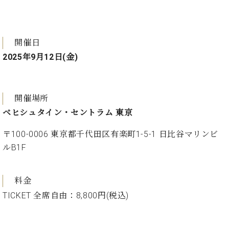
マ
ー
サ
ー
開催日
ビ
ス
2025年9月12日(金)
(
調
律
)
開催場所
ベヒシュタイン・セントラム 東京
ア
フ
〒100-0006 東京都千代田区有楽町1-5-1 日比谷マリンビ
タ
ルB1F
ー
サ
ー
料金
ビ
TICKET 全席自由：8,800円(税込)
ス
(調
律)