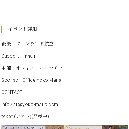
ーロ
ピア
C.BECHSTEIN
ノ特
Digital(ベ
選中
ヒ
イベント詳細
古】
シ
イ
ュ
後援：フィンランド航空
ベ
タ
ン
イ
Support: Finnair
ト
ン
情
デ
主催：オフィスヨーコマリア
報
ジ
八
タ
Sponsor: Office Yoko Maria
王
ル)
子
CONTACT
工
房
info721@yoko-maria.com
ブ
ロ
teket (テケト)(発売中)
グ
ア