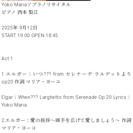
た
を
ラ
か
Yoko Mariaソプラノリサイタル
ヒ
ヒ
イ
い！
作
ン
ら
シ
ピアノ 西本 梨江
シ
ン・
録
る
ド
の
ュ
ュ
サ
音
こ
ヒ
お
タ
タ
ロ
し
と
2025年 9月12日
ス
知
イ
イ
ン
た
START 19:00 OPEN 18:45
ト
ら
ン
ン
会
い！
音
リ
せ
レ
の
員
と
色
ー
(入
ジ
秘
い
と
荷
デ
密
Act.1
う
ベ
タ
情
ン
音
方
ヒ
ッ
報
ス
楽
は、
1.エルガー：いつ??? from セレナーデ ラルゲットより
シ
チ
等)
ニ
家
お
ュ
op20 作詞 マリア・ヨーコ
ュ
達
近
タ
ー
ベ
の
プ
く
C.
イ
ス・
Elgar：When??? Larghetto from Serenade Op.20 Lyrics：
ヒ
声
レ
の
ベ
ン・
イ
シ
ス
Yoko Maria
直
ヒ
ジ
ベ
ュ
リ
営
シ
ベ
ャ
ン
タ
リ
店
2.エルガー：愛の挨拶～両手を広げて愛しましょう～ 作詞
ュ
ヒ
パ
ト
イ
ー
舗
タ
シ
ン
マリア・ヨーコ
ン・
ス
ま