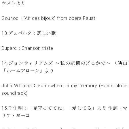
プ
室
ウストより
ラ
ピ
イ
ア
Gounod：“Air des bijoux” from opera Faust
ト
ノ
ピ
の
ア
13.デュパルク：悲しい歌
コ
ノ
ン
シ
Duparc：Chanson triste
ェ
C.
ル
ベ
14.ジョンウィリアムズ ～私の記憶のどこかで～ （映画
ジ
ヒ
「ホームアローン」より
ュ
シ
ア
ュ
ク
John Williams：Somewhere in my memory (Home alone
タ
セ
イ
soundtrack)
ス
ン
セン
ア
15.千住明：「見守っててね」「愛してる」より 作詞：マ
トラ
カ
リア・ヨーコ
ム東
デ
京の
ミ
ご案