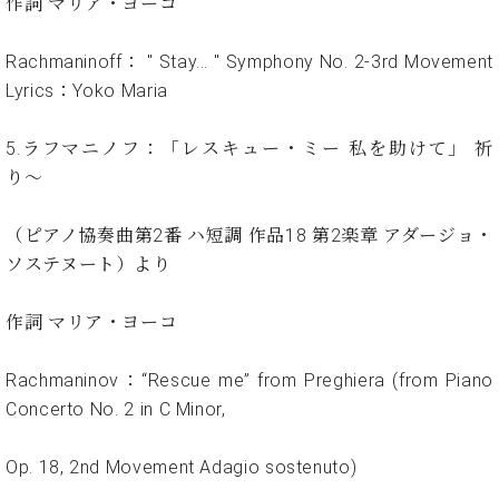
ン
作詞 マリア・ヨーコ
迎。
サ
ベ
会
ベヒ
ー
C.
Rachmaninoff： " Stay... " Symphony No. 2-3rd Movement
ヒ
社
シュ
ト
ベ
シ
案
Lyrics：Yoko Maria
ヒ
タイ
ュ
内
シ
タ
レ
ン・
5.ラフマニノフ：「レスキュー・ミー 私を助けて」 祈
ュ
イ
ッ
シュ
タ
り〜
お
ン・
ス
イ
ーレ
問
シ
ン
ン
合
ュ
イ
音楽
（ピアノ協奏曲第2番 ハ短調 作品18 第2楽章 アダージョ・
コ
せ
ー
ベ
ソステヌート）より
教室
ン
レ
ン
サ
ト
作詞 マリア・ヨーコ
ー
納
ベ
ト
入
代
ヒ
グ
Rachmaninov：“Rescue me” from Preghiera (from Piano
シ
実
理
ラ
Concerto No. 2 in C Minor,
ュ
績
店
ン
タ
ホ
主
ド
イ
ー
催
Op. 18, 2nd Movement Adagio sostenuto)
ピ
ン
ル・
イ
ア