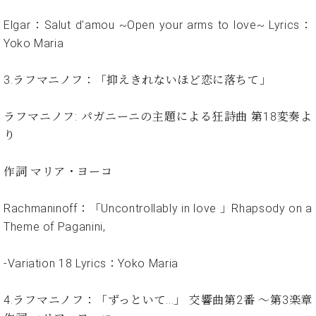
イ
ュ
ブ
ジ
(お
で
ン
タ
ロ
正
Elgar：Salut d'amou ~Open your arms to love~ Lyrics：
ャ
知
コ
イ
グ
オンライン試弾
規
パ
ら
Yoko Maria
ン
ン
デ
ン
せ・
メルマガ登録
サ
の
ィ
の
メ
ー
音
3.ラフマニノフ：「抑えきれないほど恋に落ちて」
ー
取
デ
趣
ト
色
ラ
り
ィ
味
/
ー・
ラフマニノフ: パガニーニの主題による狂詩曲 第18変奏よ
組
ア
か
C.
取
ベ
み
情
り
ら
ベ
扱
ヒ
報)
本
ヒ
店
シ
格
作詞 マリア・ヨーコ
シ
ピ
ュ
的
ュ
ア
キ
タ
に
タ
ノ
ャ
店
Rachmaninoff：「Uncontrollably in love 」Rhapsody on a
イ
学
イ
製
ン
舗・
ン
Theme of Paganini,
ぶ
ン
造
ペ
サ
を
方
レ
番
ー
ロ
弾
-Variation 18 Lyrics：Yoko Maria
ま
ジ
号
ン
ン・
く
で
デ
調
前
大
ン
律
4.ラフマニノフ：「ずっといて...」 交響曲第2番 ～第3楽章
に
コ
歓
ス