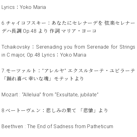
・
ス
ベ
ノ
セ
Lyrics：Yoko Maria
タ
ン
ン
ジ
ト
ト
C.
6.チャイコフスキー：あなたにセレナーデを 弦楽セレナー
オ
ラ
ベ
デハ長調 Op.48 より 作詞 マリア・ヨーコ
ム
ヒ
コ
東
シ
納
ン
京
ュ
Tchaikovsky：Serenading you from Serenade for Strings
入
ク
タ
実
ー
in C major, Op.48 Lyrics：Yoko Maria
イ
績
ル
店
ン
音
長
7.モーツァルト：”アレルヤ” エクスルターテ・ユビラーテ
コ
楽
ご
音
「踊れ喜べ 幸いな魂」モテットより
ン
教
挨
楽
サ
室
拶
教
ー
展
Mozart : “Alleluia” from “Exsultate, jubilate”
室
ト
示
ご
ア
情
愛
8.べートーヴェン：悲しみの果て 「悲愴」より
ッ
報
用
プ
ホー
者
Beethven : The End of Sadness from Patheticum
ラ
ル・
の
イ
スタ
声