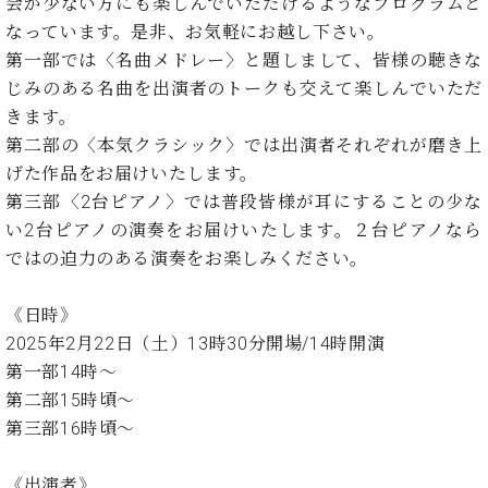
イ
ュ
ブ
会が少ない方にも楽しんでいただけるようなプログラムと
ジ
(お
で
ン
タ
ロ
正
なっています。是非、お気軽にお越し下さい。
ャ
知
コ
イ
グ
オンライン試弾
規
第一部では〈名曲メドレー〉と題しまして、皆様の聴きな
パ
ら
ン
ン
デ
ン
せ・
じみのある名曲を出演者のトークも交えて楽しんでいただ
メルマガ登録
サ
の
ィ
の
メ
きます。
ー
音
ー
取
デ
趣
第二部の〈本気クラシック〉では出演者それぞれが磨き上
ト
色
ラ
り
ィ
味
/
げた作品をお届けいたします。
ー・
組
ア
か
C.
取
第三部〈2台ピアノ〉では普段皆様が耳にすることの少な
ベ
み
情
ら
ベ
扱
ヒ
い2台ピアノの演奏をお届けいたします。２台ピアノなら
報)
本
ヒ
店
シ
ではの迫力のある演奏をお楽しみください。
格
シ
ピ
ュ
的
ュ
ア
キ
タ
に
タ
ノ
ャ
店
《日時》
イ
学
イ
製
ン
舗・
2025年2月22日（土）13時30分開場/14時開演
ン
ぶ
ン
造
ペ
サ
を
第一部14時～
方
レ
番
ー
ロ
弾
第二部15時頃～
ま
ジ
号
ン
ン・
く
第三部16時頃～
で
デ
調
前
大
ン
律
に
コ
歓
ス
《出演者》