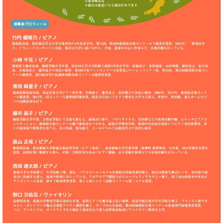
業
マ
セ
ン
ン
ト
タ
ー
ラ
デ
ィ
ス
シ
タ
ョ
ッ
ン
フ
ご
W.
挨
ホ
拶
フ
技
マ
術
ン
者
ヴ
紹
ィ
介
ジ
展示
ョ
情報
ン
【ユ