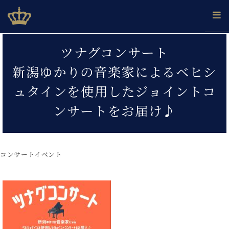
Skip
ベヒシュタインジャパン公式サイト
BECHSTEIN JAPAN Official Site
to
content
カ
ツナグコンサート
タ
ベ
ベ
ド
メ
企
ロ
新潟ゆかりの音楽家によるベヒシ
C.
ヒ
ヒ
イ
ル
業
グ
ベ
シ
シ
ツ
マ
情
ュタインを使用したジョイントコ
ヒ
ュ
ュ
の
ガ
報
シ
タ
展
タ
名
会
ンサートをお届け♪
ュ
イ
示
イ
器
員
採
タ
ン
ン
ベ
登
用
イ
で、
の
ヒ
録
情
ン
ピ
演
グ
シ
ご
コンサートイベント
報
コ
ア
奏
ラ
ュ
案
ン
ノ
し
ン
タ
内
サ
技
ベ
た
ド
イ
ー
術
ヒ
い！
ピ
ン
各
ト /
シ
学
ア
店
C.
ュ
び
ノ
ブ
舗
ベ
ベ
タ