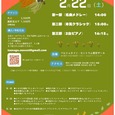
ー
内
(PDF)
W.
お
ホ
問
フ
い
マ
合
ン
わ
プ
せ
ロ
フ
ェ
本
ッ
社
シ
：
ョ
八
ナ
王
ル
子
・
技
W.
術
ホ
営
フ