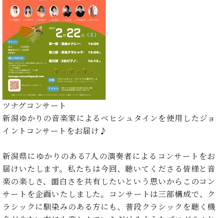
た
を
ラ
か
ヒ
ヒ
イ
い！
作
ン
ら
シ
シ
ン・
録
る
ド
の
ュ
ュ
サ
音
こ
ヒ
お
タ
タ
ロ
し
と
ス
知
イ
イ
ン
た
ト
ら
ン
ン
会
い！
音
リ
せ
レ
の
員
と
色
ー
(入
ジ
秘
い
と
荷
デ
密
う
ベ
タ
情
ン
ツナグコンサート
音
方
ヒ
ッ
報
ス
楽
新潟ゆかりの音楽家によるベヒシュタインを使用したジョ
は、
シ
チ
等)
ニ
家
お
イントコンサートをお届け♪
ュ
ュ
達
近
タ
ー
ベ
の
プ
く
C.
イ
新潟県にゆかりのある7人の演奏者によるコンサートをお
ス・
ヒ
声
レ
の
ベ
ン・
イ
届けいたします。私たちは今回、聴いてくださる皆様と音
シ
ス
直
ヒ
ジ
ベ
楽の楽しさ、面白さを共有したいという思いからこのコン
ュ
リ
営
シ
ベ
ャ
ン
タ
リ
店
サートを企画いたしました。コンサートは三部構成で、ク
ュ
ヒ
パ
ト
イ
ー
舗
ラシックに馴染みのある方にも、普段クラシックを聴く機
タ
シ
ン
ン・
ス
ま