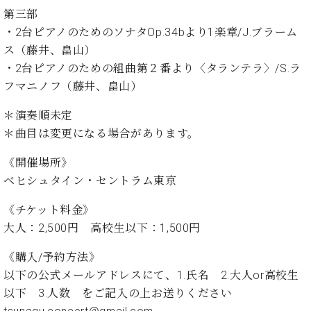
ト
ジオ
第三部
ピ
レン
・2台ピアノのためのソナタOp.34bより1楽章/J.ブラーム
ア
タル
ス（藤井、畠山）
ノ
ホー
・2台ピアノのための組曲第２番より〈タランテラ〉/S.ラ
ル・
C.
スタ
フマニノフ（藤井、畠山）
ベ
ジオ
ヒ
＊演奏順未定
空き
シ
状況
＊曲目は変更になる場合があります。
ュ
動
タ
画
《開催場所》
イ
収
ベヒシュタイン・セントラム東京
ン
録
レ
サ
《チケット料金》
ジ
ー
大人：2,500円 高校生以下：1,500円
デ
ビ
ン
ス
《購入/予約方法》
ス
音
以下の公式メールアドレスにて、1.氏名 2.大人or高校生
ア
楽
以下 3.人数 をご記入の上お送りください
ッ
教