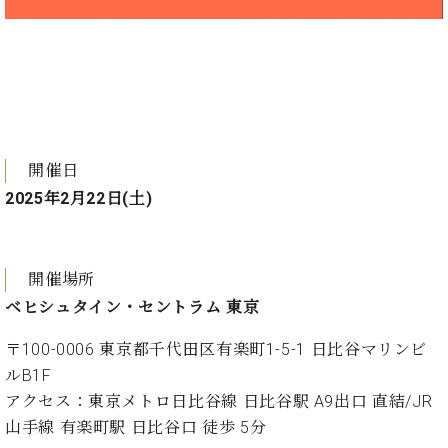
ーロ
ピア
C.BECHSTEIN
ノ特
Digital(ベ
選中
ヒ
古】
シ
イ
ュ
ベ
タ
開催日
ン
イ
ト
2025年2月22日(土)
ン
情
デ
報
ジ
八
タ
開催場所
王
ル)
子
ベヒシュタイン・セントラム 東京
工
〒100-0006 東京都千代田区有楽町1-5-1 日比谷マリンビ
房
ブ
ルB1F
ロ
アクセス：東京メトロ日比谷線 日比谷駅 A9出口 直結/JR
グ
山手線 有楽町駅 日比谷口 徒歩 5分
ア