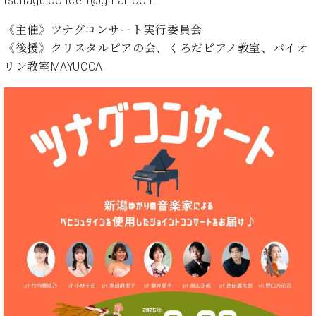
tsunagu.concert@gmail.com
プ
室
ラ
ピ
《主催》ツナグコンサート実行委員会
イ
ア
ト
《後援》クリスタルピアの会、くろだピアノ教室、バイオ
ノ
ピ
の
リン教室MAYUCCA
ア
コ
ノ
ン
シ
ェ
C.
ル
ベ
ジ
ヒ
ュ
シ
ア
ュ
ク
タ
セ
イ
ス
ン
セン
ア
トラ
カ
ム東
デ
京の
ミ
ご案