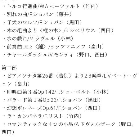
・
ス
ベ
ノ
・トルコ行進曲/W.A.モーツァルト（竹内）
セ
タ
ン
ン
・別れの曲/F.ショパン（藤井）
ジ
ト
ト
C.
・子犬のワルツ/F.ショパン（黒田）
オ
ラ
ベ
・木の組曲より〈樅の木〉/J.シベリウス（西田）
ム
ヒ
コ
東
・水の戯れ/M.ラヴェル（小林）
シ
納
ン
京
ュ
・前奏曲Op.3〈鐘〉/S.ラフマニノフ（畠山）
入
ク
タ
実
ー
・チャールダッシュ/V.モンティ（野口、西田）
イ
績
ル
店
ン
第二部
音
長
コ
楽
ご
・ピアノソナタ第26番〈告別〉より2,3楽章/L.V.ベートーヴ
音
ン
教
挨
ェン（畠山）
楽
サ
室
拶
教
・即興曲第３番Op.142/F.シューベルト（小林）
ー
展
室
・バラード第１番Op.23/F.ショパン（黒田）
ト
示
ご
ア
・幻想ポロネーズOp.61/F.ショパン（西田）
情
愛
ッ
報
・ラ・カンパネラ/F.リスト（竹内）
用
プ
ホー
・ロマンティックな４つの小品/A.ドヴォルザーク（野口、
者
ラ
ル・
西田）
の
イ
スタ
声