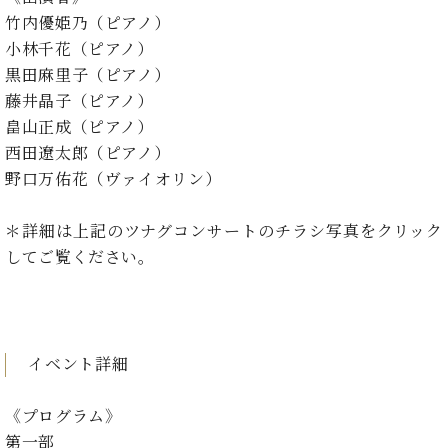
ン
迎。
竹内優姫乃（ピアノ）
サ
ベ
会
ベヒ
ー
C.
小林千花（ピアノ）
ヒ
社
シュ
ト
ベ
黒田麻里子（ピアノ）
シ
案
ヒ
タイ
ュ
藤井晶子（ピアノ）
内
シ
タ
レ
ン・
畠山正成（ピアノ）
ュ
イ
ッ
シュ
西田遼太郎（ピアノ）
タ
お
ン・
ス
野口万佑花（ヴァイオリン）
イ
ーレ
問
シ
ン
ン
合
ュ
イ
音楽
コ
せ
＊詳細は上記のツナグコンサートのチラシ写真をクリック
ー
ベ
教室
ン
レ
ン
してご覧ください。
サ
ト
ー
納
ベ
ト
入
代
ヒ
グ
シ
実
理
ラ
イベント詳細
ュ
績
店
ン
タ
ホ
主
ド
イ
《プログラム》
ー
催
ピ
ン
ル・
イ
第一部
ア