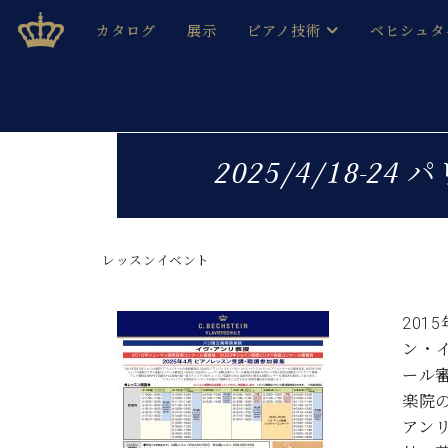
Skip
ベヒシュタインジャパン公式サイト
BECHSTEIN JAPAN Official Site
カタログ
展示
ピアノ技術
ベヒシュタ
to
content
ベヒシュタインのグランドピ
ドイツの名
作ること
ベヒシュタインで、 演奏したい！ 学びたい！ 録音した
C.ベヒシュタイン コンサート / C.ベヒシュタイ
ブランドヒ
2025/4/18
音色とタッチ
ベヒシュタイン・
趣味から本格的に学ぶ方まで大歓迎。
音楽家達の
C.ベヒシュタイン コンサート
ベヒシュタイン・ジャパンの
み
ベヒシュタイン・セントラム 東
レッスンイベント
ベヒシュタ
ピアノ製造番号
店長ご挨拶
ベヒシュタ
201
展示情報
ン・
ホール・スタジオレンタル
ベヒシュタ
ール
ホール・スタジオ空き状況
楽院
動画収録サービス
納入実績 
音楽教室
アン
ピアノのコンシェルジュ