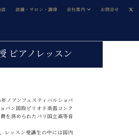
扱店
店舗・サロン・調律
会社案内
お問合せ
企業情報
メルマガ登録
採用情報
教授 ピアノレッスン
ベヒシュタイン・サロン会員
本社：八王子・技術営業センター
ベヒシュタイン・ジャパンブログ
16年ノアンフェスティバルショパ
ショパン国際ピリオド楽器コンク
中古】
審杏員を務められたパリ国立高等音
、レッスン受講生の中には国内