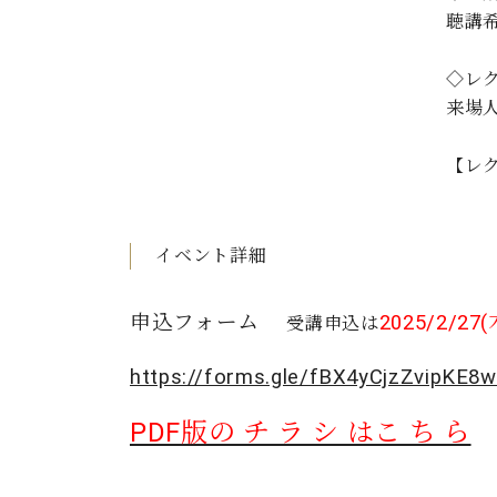
聴講
◇レ
来場
【レ
イベント詳細
申込フォーム
2025/2/2
受講申込は
https://forms.gle/fBX4yCjzZvipKE8
PDF版の チ ラ シ はこ ち ら