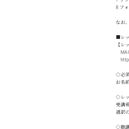
8.フォ
なお
■レッ
【レ
MAIL 
https
◇必
お名前
◇レ
受講
通訳
◇聴