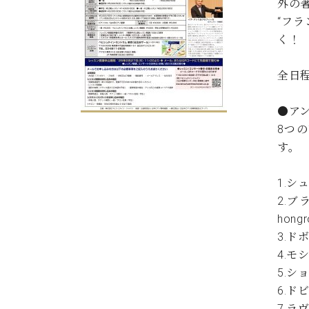
外の
C.ベヒシュタイン コンサート
アクセス
納入実績 
“フ
グランドピアノ
セントラム東京のご案内(PDF)
く！
お問い合わせ
ご愛用者の
C.ベヒシュタイン アカデミー
全日
アーティストカスタマーサービス(
W.ホフマン プロフェッショナル
●ア
アフターサービス(調律)
8つの
W.ホフマン トラディション
調律師紹介
す。
調律料金表
お問い合わせ
W.ホフマン ヴィジョン
1.シュ
尾山調律師のブログ Die Musikgasse（音楽の小道）
2.ブ
C.BECHSTEIN Digital(ベヒシュタイン デジタル)
hongr
3.ドボ
4.モシ
5.ショ
6.ドビ
7.ラヴ