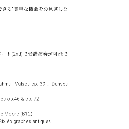
C.ベヒシュタイン レジデンス
できる”貴重な機会をお見逃しな
アップライトピアノ
ート(2nd)で受講演奏が可能で
Valses op. 39 、Danses
op.46 & op. 72
 Moore (B12)
igraphes antiques