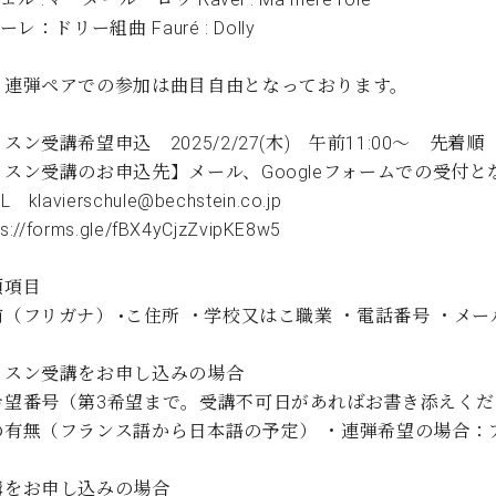
ーレ：ドリー組曲 Fauré : Dolly
、連弾ペアでの参加は曲目自由となっております。
スン受講希望申込 2025/2/27(木) 午前11:00～ 先着順
ッスン受講のお申込先】メール、Googleフォームでの受付と
klavierschule@bechstein.co.jp
://forms.gle/fBX4yCjzZvipKE8w5
須項目
（フリガナ） •こ住所 ・学校又はこ職業 ・電話番号 ・メ
ッスン受講をお申し込みの場合
希望番号（第3希望まで。受講不可日があればお書き添えくだ
の有無（フランス語から日本語の予定） ・連弾希望の場合：
講をお申し込みの場合