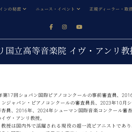
インの秘密
ニュース・イベント
正規ディーラー・取
アノを
器ベヒシュタイン
メルマガ会員登録ご案内
い！ という方は、お近くの直営店舗まで
オンライン試弾
ン レジデンス
ストリー
各店舗からのお知らせ
-24 パリ国立高等音楽院 イヴ・アンリ
(入荷情報等)
シューレ音楽教室
声
/
C.ベヒシュタイン レジデンス
取り組
プレスリリース
(お知らせ・メディア情報)
京
インの音色
キャンペーン
スタッフご挨拶
インを弾く前に
5年第17回ショパン国際ピアノコンクールの事前審査員、20
技術者紹介
インジャパン・ピアノコンクールの審査員長、2023年10月
展示情報【ユーロピアノ特選
コンサート
イン・シューレ
審杏員、2016年、2024年シューマン国際音楽コンクール
イベント情報
のイヴ・アンリ教授。
八王子工房ブログ
レッスンイベント
ホール・スタジオ
アクセス
リ教授は国内外で活躍される現役の超一流ピアニストであり
お問い合わせ