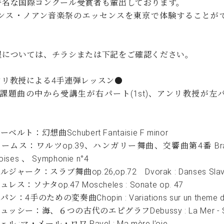
著名な国際コンクール受賞者も輩出しております。
C.ベヒシュタイン コンサート
代理店主催イベント
音楽教室
ランス・ノアン音楽祭のエッセンスを東京で体験することが
アップライトピアノ
コンクール
声
程については、チラシまたは下記をご確認ください。
音楽教室
調律)
ンリ教授による4手連弾レッスン●
課題曲の中から受講生が右パート(1st)、アンリ教授が左パ
ーベルト：幻想曲Schubert Fantaisie F minor
ラームス：ワルツop.39、ハンガリー舞曲、交響曲第4番 Brahms : 
oises 、 Symphonie n°4
ルジャーク：スラブ舞曲op.26,op.72 Dvorak : Danses Slaves 
ュレス：ソナタop.47 Moscheles : Sonate op. 47
パン：4手のための変奏曲Chopin : Variations sur un theme de
ュッシー：海、６つの古代のエピグラフDebussy : La Mer - Six ép
ェル :マ・メール・ロワ Ravel : Ma mère l’oie