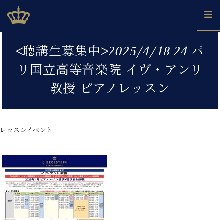
Skip
ベヒシュタインジャパン公式サイト
BECHSTEIN JAPAN Official Site
to
content
カ
<聴講生募集中>2025/4/18-24 パ
タ
ベ
ベ
ド
メ
企
ロ
リ国立高等音楽院 イヴ・アンリ
C.
ヒ
ヒ
イ
ル
業
グ
ベ
シ
シ
ツ
マ
情
教授 ピアノレッスン
ヒ
ュ
ュ
の
ガ
報
シ
タ
展
タ
名
会
ュ
イ
示
イ
器
員
採
タ
ン
ン
ベ
登
用
レッスンイベント
イ
で、
の
ヒ
録
情
ン
ピ
演
グ
シ
ご
報
コ
ア
奏
ラ
ュ
案
ン
ノ
し
ン
タ
内
サ
技
ベ
た
ド
イ
ー
術
ヒ
い！
ピ
ン
各
ト /
シ
学
ア
店
C.
ュ
び
ノ
ブ
舗
ベ
ベ
タ