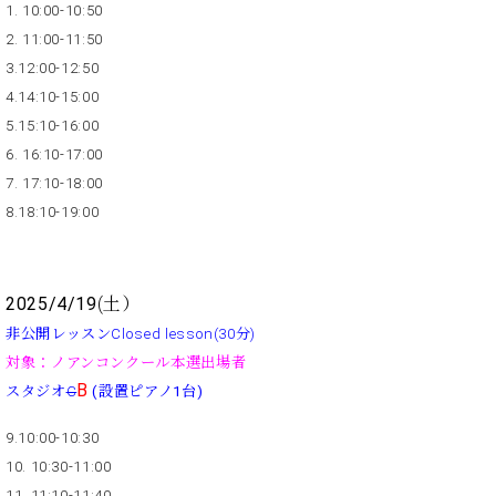
業
1. 10:00-10:50
マ
セ
2. 11:00-11:50
ン
ン
ト
タ
3.12:00-12:50
ー
ラ
4.14:10-15:00
デ
5.15:10-16:00
ィ
ス
6. 16:10-17:00
シ
タ
7. 17:10-18:00
ョ
ッ
8.18:10-19:00
ン
フ
ご
W.
挨
ホ
拶
2025/4/19
(土）
フ
技
非公開レッスンClosed lesson(30分)
マ
術
対象：ノアンコンクール本選出場者
ン
者
B
スタジオ
C
(設置ピアノ1台)
ヴ
紹
ィ
介
9.10:00-10:30
ジ
展示
10. 10:30-11:00
ョ
情報
ン
【ユ
11. 11:10-11:40