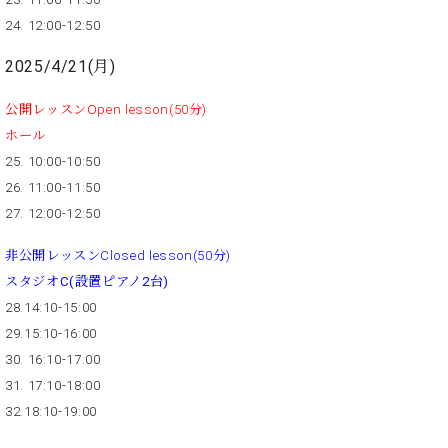
ク
24. 12:00-12:50
セ
ス
2025/4/21(月)
お
問
公開レッスンOpen lesson(50分)
い
ホール
合
25. 10:00-10:50
わ
せ
26. 11:00-11:50
27. 12:00-12:50
非公開レッスンClosed lesson(50分)
ア
スタジオC(設置ピアノ2台)
ー
28.14:10-15:00
テ
ィ
29.15:10-16:00
ス
30. 16:10-17:00
ト
31. 17:10-18:00
カ
32.18:10-19:00
ス
タ