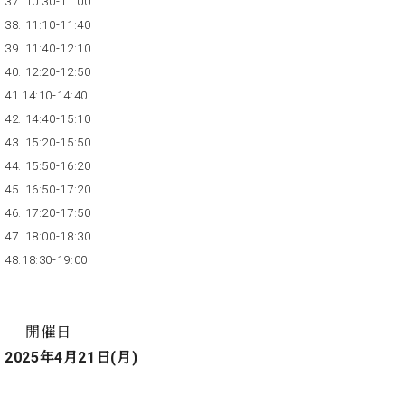
37. 10:30-11:00
調
38. 11:10-11:40
律
師
39. 11:40-12:10
紹
40. 12:20-12:50
介
41.14:10-14:40
調
42. 14:40-15:10
律
43. 15:20-15:50
料
金
44. 15:50-16:20
表
45. 16:50-17:20
お
46. 17:20-17:50
問
47. 18:00-18:30
い
48.18:30-19:00
合
わ
せ
尾山調律師のブ
開催日
ログ Die
2025年4月21日(月)
Musikgasse（音
楽の小道）