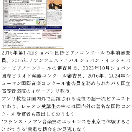
た
を
ラ
か
ヒ
ヒ
イ
い！
作
ン
ら
シ
シ
ン・
録
る
ド
の
ュ
ュ
サ
音
こ
ヒ
お
タ
タ
ロ
し
と
ス
知
イ
イ
ン
た
ト
ら
ン
ン
会
い！
音
リ
せ
レ
の
員
と
色
ー
(入
ジ
秘
い
2015年第17回ショパン国際ピアノコンクールの事前審査
と
荷
デ
密
う
員、2016年ノアンフェスティバルショパン・インジャパ
ベ
タ
情
ン
音
方
ヒ
ン・ピアノコンクールの審査員長、2023年10月ショパン
ッ
報
ス
楽
は、
シ
チ
等)
国際ピリオド楽器コンクール審杏員、2016年、2024年シ
ニ
家
お
ュ
ュ
ューマン国際音楽コンクール審杏員を務められたパリ国立
達
近
タ
ー
ベ
の
プ
高等音楽院のイヴ・アンリ教授。
く
C.
イ
ス・
ヒ
声
レ
の
アンリ教授は国内外で活躍される現役の超一流ピアニスト
ベ
ン・
イ
シ
ス
直
であり、レッスン受講生の中には国内外の著名な国際コン
ヒ
ジ
ベ
ュ
リ
営
シ
ベ
ャ
クール受賞者も輩出しております。
ン
タ
リ
店
ュ
ヒ
パ
ト
“フランス・ノアン音楽祭のエッセンスを東京で体験するこ
イ
ー
舗
タ
シ
ン
とができる”貴重な機会をお見逃しなく！
ン・
ス
ま