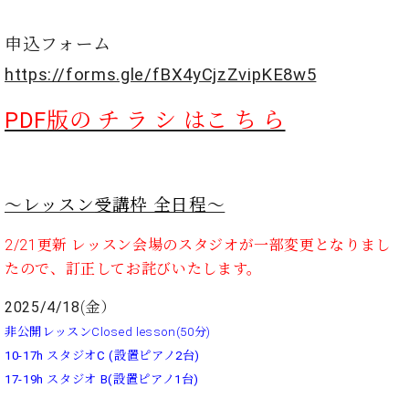
ー
内
(PDF)
申込フォーム
W.
お
https://forms.gle/fBX4yCjzZvipKE8w5
ホ
問
フ
い
マ
PDF版の チ ラ シ はこ ち ら
合
ン
わ
プ
せ
ロ
フ
～レッスン受講枠 全日程～
ェ
本
ッ
2/21更新 レッスン会場のスタジオが一部変更となりまし
社
シ
：
たので、訂正してお詫びいたします。
ョ
八
ナ
王
2025/4/18
(金）
ル
子
非公開レッスンClosed lesson(50分)
・
技
10-17h スタジオC (設置ピアノ2台)
W.
術
17-19
h スタジオ B(設置ピアノ1台)
ホ
営
フ