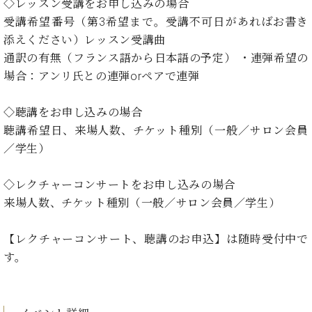
・
◇レッスン受講をお申し込みの場合
ス
ベ
ノ
セ
受講希望番号（第3希望まで。受講不可日があればお書き
タ
ン
ン
ジ
ト
添えください）レッスン受講曲
ト
C.
オ
ラ
通訳の有無（フランス語から日本語の予定） ・連弾希望の
ベ
ム
ヒ
場合：アンリ氏との連弾orペアで連弾
コ
東
シ
納
ン
京
ュ
入
ク
◇聴講をお申し込みの場合
タ
実
ー
聴講希望日、来場人数、チケット種別（一般／サロン会員
イ
績
ル
店
／学生）
ン
音
長
コ
楽
ご
音
ン
教
挨
◇レクチャーコンサートをお申し込みの場合
楽
サ
室
拶
来場人数、チケット種別（一般／サロン会員／学生）
教
ー
展
室
ト
示
ご
【レクチャーコンサート、聴講のお申込】は随時受付中で
ア
情
愛
す。
ッ
報
用
プ
ホー
者
ラ
ル・
の
イ
スタ
声