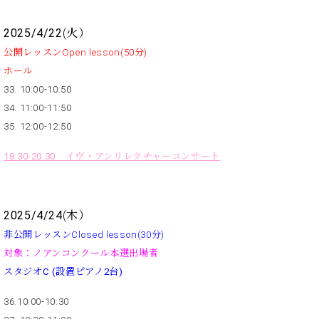
マ
ー
2025/4/22
(火）
サ
ー
公開レッスンOpen lesson(50分)
ビ
ホール
ス
(
33. 10:00-10:50
調
34. 11:00-11:50
律
35. 12:00-12:50
)
18:30-20:30
イヴ・アンリレクチャーコンサート
ア
フ
タ
ー
2025/4/24
(木）
サ
非公開レッスンClosed lesson(30分)
ー
対象：ノアンコンクール本選出場者
ビ
スタジオC (設置ピアノ2台)
ス
(調
36.10:00-10:30
律)