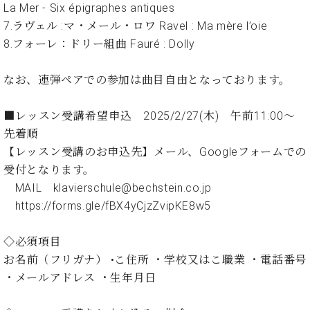
ン
La Mer - Six épigraphes antiques
迎。
サ
ベ
会
ベヒ
7.ラヴェル :マ・メール・ロワ Ravel : Ma mère l’oie
ー
C.
ヒ
社
8.フォーレ：ドリー組曲 Fauré : Dolly
シュ
ト
ベ
シ
案
ヒ
タイ
ュ
内
シ
なお、連弾ペアでの参加は曲目自由となっております。
タ
レ
ン・
ュ
イ
ッ
シュ
タ
お
ン・
ス
■レッスン受講希望申込 2025/2/27(木) 午前11:00～
イ
ーレ
問
シ
ン
先着順
ン
合
ュ
イ
音楽
【レッスン受講のお申込先】メール、Googleフォームでの
コ
せ
ー
ベ
教室
受付となります。
ン
レ
ン
サ
MAIL klavierschule@bechstein.co.jp
ト
ー
https://forms.gle/fBX4yCjzZvipKE8w5
納
ベ
ト
入
代
ヒ
グ
◇必須項目
シ
実
理
ラ
ュ
績
店
お名前（フリガナ） •こ住所 ・学校又はこ職業 ・電話番号
ン
タ
ホ
主
ド
・メールアドレス ・生年月日
イ
ー
催
ピ
ン
ル・
イ
ア