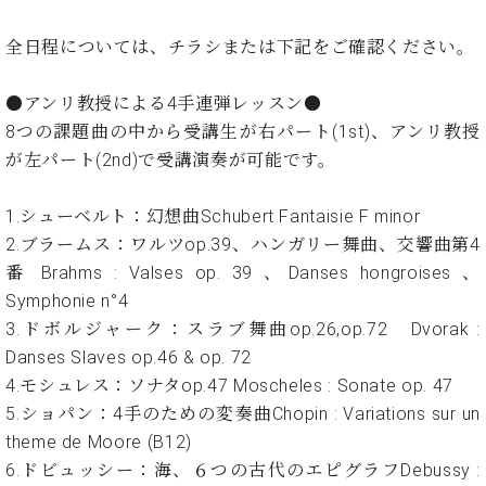
イ
ュ
ブ
ジ
(お
で
ン
タ
ロ
正
ャ
知
全日程については、チラシまたは下記をご確認ください。
コ
イ
グ
オンライン試弾
規
パ
ら
ン
ン
デ
ン
せ・
メルマガ登録
サ
の
ィ
●アンリ教授による4手連弾レッスン●
の
メ
ー
音
ー
8つの課題曲の中から受講生が右パート(1st)、アンリ教授
取
デ
趣
ト
色
ラ
り
ィ
が左パート(2nd)で受講演奏が可能です。
味
/
ー・
組
ア
か
C.
取
ベ
み
情
ら
1.シューベルト：幻想曲Schubert Fantaisie F minor
ベ
扱
ヒ
報)
本
ヒ
2.ブラームス：ワルツop.39、ハンガリー舞曲、交響曲第4
店
シ
格
シ
ピ
番 Brahms : Valses op. 39 、Danses hongroises 、
ュ
的
ュ
ア
キ
タ
Symphonie n°4
に
タ
ノ
ャ
店
イ
3.ドボルジャーク：スラブ舞曲op.26,op.72 Dvorak :
学
イ
製
ン
舗・
ン
Danses Slaves op.46 & op. 72
ぶ
ン
造
ペ
サ
を
方
レ
番
ー
ロ
4.モシュレス：ソナタop.47 Moscheles : Sonate op. 47
弾
ま
ジ
号
ン
ン・
5.ショパン：4手のための変奏曲Chopin : Variations sur un
く
で
デ
調
前
theme de Moore (B12)
大
ン
律
に
コ
6.ドビュッシー：海、６つの古代のエピグラフDebussy :
歓
ス