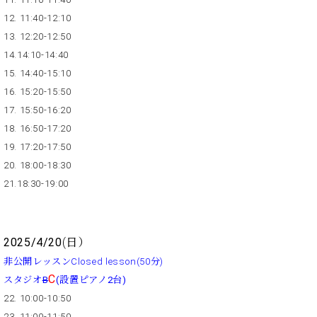
ーロ
12. 11:40-12:10
ピア
13. 12:20-12:50
C.BECHSTEIN
ノ特
Digital(ベ
14.14:10-14:40
選中
ヒ
15. 14:40-15:10
古】
シ
イ
16. 15:20-15:50
ュ
ベ
17. 15:50-16:20
タ
ン
18. 16:50-17:20
イ
ト
ン
19. 17:20-17:50
情
デ
20. 18:00-18:30
報
ジ
21.18:30-19:00
八
タ
王
ル)
子
工
2025/4/20
(日）
房
非公開レッスンClosed lesson(50分)
ブ
C
ロ
スタジオ
B
(設置ピアノ2台)
グ
22. 10:00-10:50
ア
23. 11:00-11:50