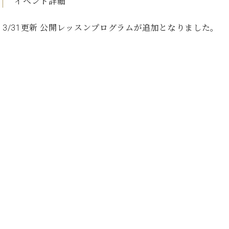
イベント詳細
ト
ジオ
ピ
レン
ア
3/31更新 公開レッスンプログラムが追加となりました。
タル
ノ
ホー
ル・
C.
スタ
ベ
ジオ
ヒ
空き
シ
状況
ュ
動
タ
画
イ
収
ン
録
レ
サ
ジ
ー
デ
ビ
ン
ス
ス
音
ア
楽
ッ
教