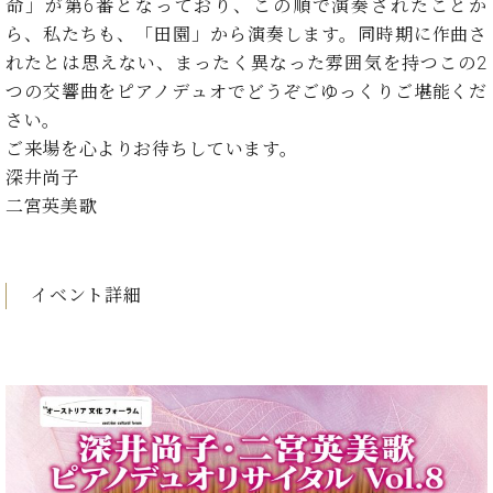
イ
ュ
ブ
命」が第6番となっており、この順で演奏されたことか
ジ
(お
で
ン
タ
ロ
正
ら、私たちも、「田園」から演奏します。同時期に作曲さ
ャ
知
コ
イ
グ
オンライン試弾
規
れたとは思えない、まったく異なった雰囲気を持つこの2
パ
ら
ン
ン
デ
ン
せ・
つの交響曲をピアノデュオでどうぞごゆっくりご堪能くだ
メルマガ登録
サ
の
ィ
の
メ
さい。
ー
音
ー
取
デ
趣
ト
色
ご来場を心よりお待ちしています。
ラ
り
ィ
味
/
ー・
深井尚子
組
ア
か
C.
取
ベ
二宮英美歌
み
情
ら
ベ
扱
ヒ
報)
本
ヒ
店
シ
格
シ
ピ
ュ
的
ュ
ア
キ
イベント詳細
タ
に
タ
ノ
ャ
店
イ
学
イ
製
ン
舗・
ン
ぶ
ン
造
ペ
サ
を
方
レ
番
ー
ロ
弾
ま
ジ
号
ン
ン・
く
で
デ
調
前
大
ン
律
に
コ
歓
ス