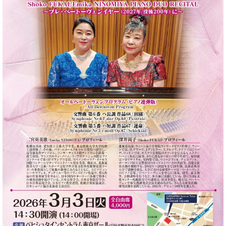
ン
迎。
サ
ベ
会
ベヒ
ー
C.
ヒ
社
シュ
ト
ベ
シ
案
ヒ
タイ
ュ
内
シ
タ
レ
ン・
ュ
イ
ッ
シュ
タ
お
ン・
ス
イ
ーレ
問
シ
ン
ン
合
ュ
イ
音楽
コ
せ
ー
ベ
教室
ン
レ
ン
サ
ト
ー
納
ベ
ト
入
代
ヒ
グ
シ
実
理
ラ
ュ
績
店
ン
タ
ホ
主
ド
イ
ー
催
ピ
ン
ル・
イ
ア