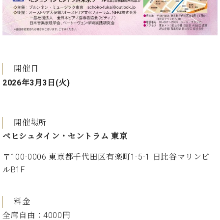
・
ス
ベ
ノ
セ
タ
ン
ン
ジ
ト
ト
C.
オ
ラ
ベ
ム
ヒ
コ
東
シ
納
ン
開催日
京
ュ
入
ク
2026年3月3日(火)
タ
実
ー
イ
績
ル
店
ン
音
長
コ
楽
ご
開催場所
音
ン
教
挨
楽
ベヒシュタイン・セントラム 東京
サ
室
拶
教
ー
展
室
〒100-0006 東京都千代田区有楽町1-5-1 日比谷マリンビ
ト
示
ご
ルB1F
ア
情
愛
ッ
報
用
プ
ホー
者
料金
ラ
ル・
の
イ
全席自由：4000円
スタ
声