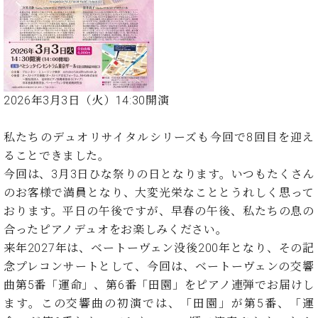
た
を
ラ
か
ヒ
ヒ
イ
い！
作
ン
ら
シ
シ
ン・
録
る
ド
の
ュ
ュ
サ
音
こ
ヒ
お
タ
タ
ロ
し
と
ス
知
イ
イ
ン
た
ト
ら
ン
ン
会
い！
2026年3月3日（火）14:30開演
音
リ
せ
レ
の
員
と
色
ー
(入
ジ
秘
い
と
荷
私たちのデュオリサイタルシリーズも今回で8回目を迎え
デ
密
う
ベ
タ
情
ン
ることできました。
音
方
ヒ
ッ
報
ス
楽
は、
今回は、3月3日ひな祭りの日となります。いつもたくさん
シ
チ
等)
ニ
家
お
のお客様で満員となり、大変光栄なこととうれしく思って
ュ
ュ
達
近
タ
おります。平日の午後ですが、早春の午後、私たちの息の
ー
ベ
の
プ
く
C.
イ
合ったピアノデュオをお楽しみください。
ス・
ヒ
声
レ
の
ベ
ン・
イ
来年2027年は、ベートーヴェン没後200年となり、その記
シ
ス
直
ヒ
ジ
ベ
ュ
リ
念プレコンサートとして、今回は、ベートーヴェンの交響
営
シ
ベ
ャ
ン
タ
リ
店
曲第5番「運命」、第6番「田園」をピアノ連弾でお届けし
ュ
ヒ
パ
ト
イ
ー
舗
ます。この交響曲の初演では、「田園」が第5番、「運
タ
シ
ン
ン・
ス
ま