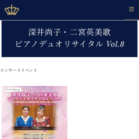
Skip
ベヒシュタインジャパン公式サイト
BECHSTEIN JAPAN Official Site
to
content
カ
深井尚子・二宮英美歌
タ
ベ
ベ
ド
メ
企
ロ
ピアノデュオリサイタル Vol.8
C.
ヒ
ヒ
イ
ル
業
グ
ベ
シ
シ
ツ
マ
情
ヒ
ュ
ュ
の
ガ
報
シ
タ
展
タ
名
会
ュ
コンサートイベント
イ
示
イ
器
員
採
タ
ン
ン
ベ
登
用
イ
で、
の
ヒ
録
情
ン
ピ
演
グ
シ
ご
報
コ
ア
奏
ラ
ュ
案
ン
ノ
し
ン
タ
内
サ
技
ベ
た
ド
イ
ー
術
ヒ
い！
ピ
ン
各
ト /
シ
学
ア
店
C.
ュ
び
ノ
ブ
舗
ベ
ベ
タ