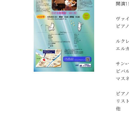
開演15
C.ベヒシュタイン コンサート
アクセス
納入実績 
グランドピアノ
セントラム東京のご案内(PDF)
ヴァ
お問い合わせ
ご愛用者の
C.ベヒシュタイン アカデミー
ピア
アーティストカスタマーサービス(
ルク
W.ホフマン プロフェッショナル
エル
アフターサービス(調律)
愛
W.ホフマン トラディション
調律師紹介
サン
調律料金表
ビバ
お問い合わせ
W.ホフマン ヴィジョン
マス
尾山調律師のブログ Die Musikgasse（音楽の小道）
C.BECHSTEIN Digital(ベヒシュタイン デジタル)
ピア
リス
他