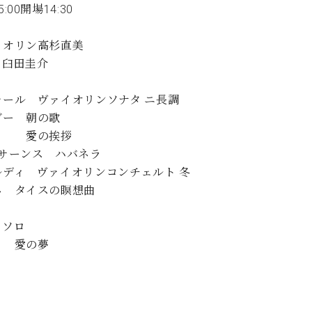
:00開場14:30
C.ベヒシュタイン コンサート
代理店主催イベント
音楽教室
アップライトピアノ
イオリン高杉直美
コンクール
声
ノ臼田圭介
音楽教室
調律)
レール ヴァイオリンソナタ ニ長調
ガー 朝の歌
の挨拶
=サーンス ハバネラ
ルディ ヴァイオリンコンチェルト 冬
ネ タイスの瞑想曲
ノソロ
ト 愛の夢