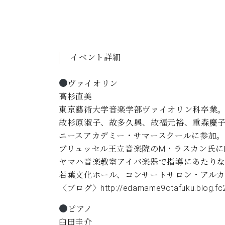
イベント詳細
ヴァイオリン
高杉直美
東京藝術大学音楽学部ヴァイオリン科卒業
故杉原淑子、故多久興、故福元裕、重森慶
ニースアカデミー・サマースクールに参加。
ブリュッセル王立音楽院のM・ラスカン氏に
ヤマハ音楽教室アイバ楽器で指導にあたり
若葉文化ホール、コンサートサロン・アル
〈ブログ〉
http://edamame9otafuku.blog.fc
ピアノ
臼田圭介