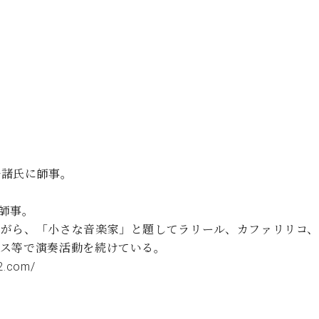
。
子諸氏に師事。
師事。
ながら、「小さな音楽家」と題してラリール、カファリリコ
カス等で演奏活動を続けている。
2.com/