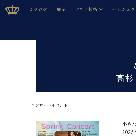
Skip
ベヒシュタインジャパン公式サイト
BECHSTEIN JAPAN Official Site
カタログ
展示
ピアノ技術
ベヒシュタ
to
content
ベヒシュタインのグランドピ
ドイツの名
作ること
ベヒシュタインで、 演奏したい！ 学びたい！ 録音した
C.ベヒシュタイン コンサート / C.ベヒシュタイ
ブランドヒ
音色とタッチ
ベヒシュタイン・
趣味から本格的に学ぶ方まで大歓迎。
音楽家達の
C.ベヒシュタイン コンサート
ベヒシュタイン・ジャパンの
高杉
み
ベヒシュタイン・セントラム 東
ベヒシュタ
ピアノ製造番号
店長ご挨拶
ベヒシュタ
展示情報
コンサートイベント
ホール・スタジオレンタル
ベヒシュタ
ホール・スタジオ空き状況
動画収録サービス
小さ
納入実績 
音楽教室
2026
ピアノのコンシェルジュ