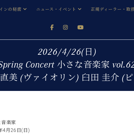
インの秘密
ニュース・イベント
正規ディーラー・取
アノを
器ベヒシュタイン
メルマガ会員登録ご案内
い！ という方は、お近くの直営店舗まで
オンライン試弾
ン レジデンス
ストリー
各店舗からのお知らせ
2026/4/26(日)
(入荷情報等)
シューレ音楽教室
Spring Concert 小さな音楽家 vol.6
声
/
C.ベヒシュタイン レジデンス
取り組
プレスリリース
 直美 (ヴァイオリン) 臼田 圭介 (ピ
(お知らせ・メディア情報)
京
インの音色
キャンペーン
スタッフご挨拶
インを弾く前に
技術者紹介
展示情報【ユーロピアノ特選
コンサート
イン・シューレ
イベント情報
八王子工房ブログ
な音楽家
レッスンイベント
ホール・スタジオ
アクセス
年4月26日(日)
お問い合わせ