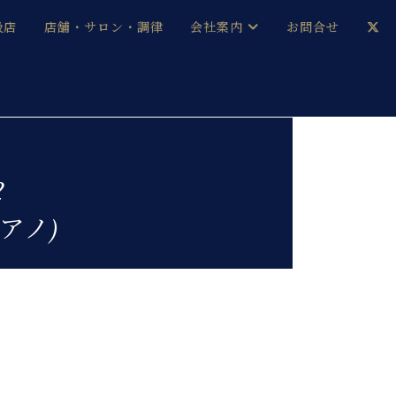
扱店
店舗・サロン・調律
会社案内
お問合せ
企業情報
メルマガ登録
採用情報
2
ベヒシュタイン・サロン会員
アノ)
本社：八王子・技術営業センター
ベヒシュタイン・ジャパンブログ
中古】