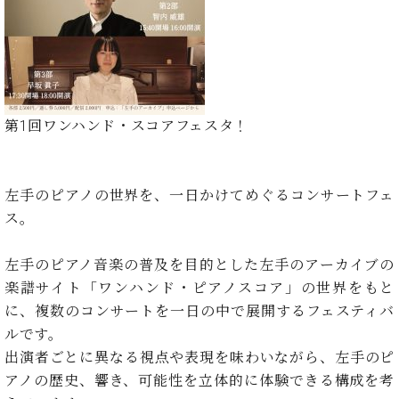
た
を
ラ
か
ヒ
ヒ
イ
い！
作
ン
ら
シ
シ
ン・
録
る
ド
の
ュ
ュ
サ
音
こ
ヒ
お
タ
タ
ロ
し
と
ス
知
イ
イ
ン
た
ト
ら
ン
ン
会
い！
第1回ワンハンド・スコアフェスタ！
音
リ
せ
レ
の
員
と
色
ー
(入
ジ
秘
い
と
荷
デ
密
う
ベ
タ
情
ン
左手のピアノの世界を、一日かけてめぐるコンサートフェ
音
方
ヒ
ッ
報
ス
楽
は、
ス。
シ
チ
等)
ニ
家
お
ュ
ュ
達
近
タ
左手のピアノ音楽の普及を目的とした左手のアーカイブの
ー
ベ
の
プ
く
C.
イ
楽譜サイト「ワンハンド・ピアノスコア」の世界をもと
ス・
ヒ
声
レ
の
ベ
ン・
イ
に、複数のコンサートを一日の中で展開するフェスティバ
シ
ス
直
ヒ
ジ
ベ
ュ
リ
ルです。
営
シ
ベ
ャ
ン
タ
リ
店
出演者ごとに異なる視点や表現を味わいながら、左手のピ
ュ
ヒ
パ
ト
イ
ー
舗
アノの歴史、響き、可能性を立体的に体験できる構成を考
タ
シ
ン
ン・
ス
ま