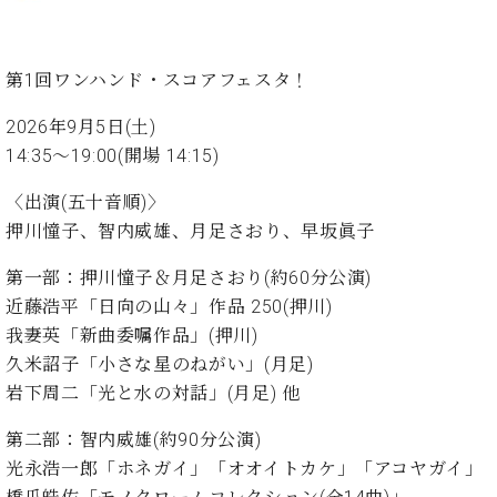
・
ス
ベ
ノ
セ
タ
ン
ン
ジ
ト
ト
C.
第1回ワンハンド・スコアフェスタ！
オ
ラ
ベ
ム
ヒ
コ
2026年9月5日(土)
東
シ
納
ン
14:35〜19:00(開場 14:15)
京
ュ
入
ク
タ
実
ー
〈出演(五十音順)〉
イ
績
ル
店
押川憧子、智内威雄、月足さおり、早坂眞子
ン
音
長
コ
楽
ご
第一部：押川憧子＆月足さおり(約60分公演)
音
ン
教
挨
楽
近藤浩平「日向の山々」作品 250(押川)
サ
室
拶
教
我妻英「新曲委嘱作品」(押川)
ー
展
室
ト
久米詔子「小さな星のねがい」(月足)
示
ご
ア
情
岩下周二「光と水の対話」(月足) 他
愛
ッ
報
用
プ
ホー
第二部：智内威雄(約90分公演)
者
ラ
ル・
光永浩一郎「ホネガイ」「オオイトカケ」「アコヤガイ」
の
イ
スタ
声