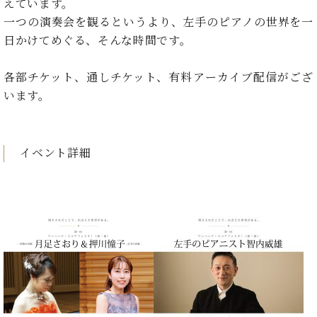
イ
ュ
ブ
えています。
ジ
(お
で
ン
タ
ロ
正
一つの演奏会を観るというより、左手のピアノの世界を一
ャ
知
コ
イ
グ
オンライン試弾
規
日かけてめぐる、そんな時間です。
パ
ら
ン
ン
デ
ン
せ・
メルマガ登録
サ
の
ィ
の
メ
各部チケット、通しチケット、有料アーカイブ配信がござ
ー
音
ー
取
デ
趣
ト
色
います。
ラ
り
ィ
味
/
ー・
組
ア
か
C.
取
ベ
み
情
ら
ベ
扱
ヒ
報)
イベント詳細
本
ヒ
店
シ
格
シ
ピ
ュ
的
ュ
ア
キ
タ
に
タ
ノ
ャ
店
イ
学
イ
製
ン
舗・
ン
ぶ
ン
造
ペ
サ
を
方
レ
番
ー
ロ
弾
ま
ジ
号
ン
ン・
く
で
デ
調
前
大
ン
律
に
コ
歓
ス