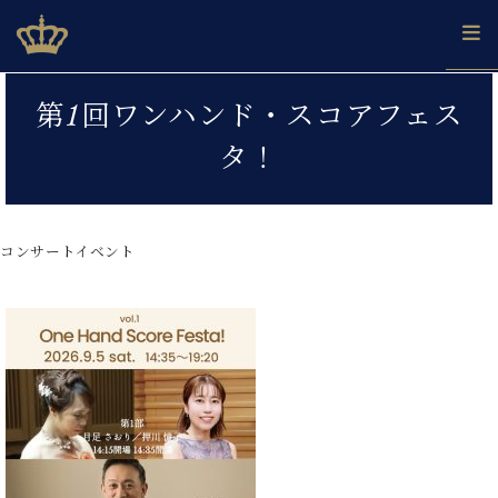
Skip
ベヒシュタインジャパン公式サイト
BECHSTEIN JAPAN Official Site
to
content
カ
第1回ワンハンド・スコアフェス
タ
ベ
ベ
ド
メ
企
ロ
タ！
C.
ヒ
ヒ
イ
ル
業
グ
ベ
シ
シ
ツ
マ
情
ヒ
ュ
ュ
の
ガ
報
シ
タ
展
タ
名
会
ュ
コンサートイベント
イ
示
イ
器
員
採
タ
ン
ン
ベ
登
用
イ
で、
の
ヒ
録
情
ン
ピ
演
グ
シ
ご
報
コ
ア
奏
ラ
ュ
案
ン
ノ
し
ン
タ
内
サ
技
ベ
た
ド
イ
ー
術
ヒ
い！
ピ
ン
各
ト /
シ
学
ア
店
C.
ュ
び
ノ
ブ
舗
ベ
ベ
タ