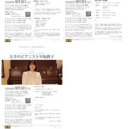
ン
迎。
サ
ベ
会
ベヒ
ー
C.
ヒ
社
シュ
ト
ベ
シ
案
ヒ
タイ
ュ
内
シ
タ
レ
ン・
ュ
イ
ッ
シュ
タ
お
ン・
ス
イ
ーレ
問
シ
ン
ン
合
ュ
イ
音楽
コ
せ
ー
ベ
教室
ン
レ
ン
サ
ト
ー
納
ベ
ト
入
代
ヒ
グ
シ
実
理
ラ
ュ
績
店
ン
タ
ホ
主
ド
イ
ー
催
ピ
ン
ル・
イ
ア