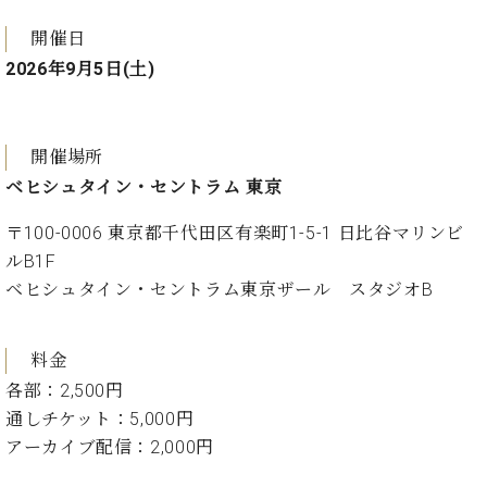
プ
室
ラ
ピ
開催日
イ
ア
2026年9月5日(土)
ト
ノ
ピ
の
ア
コ
ノ
ン
開催場所
シ
ベヒシュタイン・セントラム 東京
ェ
C.
ル
ベ
〒100-0006 東京都千代田区有楽町1-5-1 日比谷マリンビ
ジ
ヒ
ルB1F
ュ
シ
ベヒシュタイン・セントラム東京ザール スタジオB
ア
ュ
ク
タ
セ
イ
料金
ス
ン
セン
各部：2,500円
ア
トラ
カ
通しチケット：5,000円
ム東
デ
アーカイブ配信：2,000円
京の
ミ
ご案