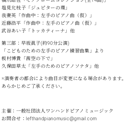
橋爪皓佐「モノクロームコレクション(全14曲)」
ト
ジオ
塩見允枝子「ジュピターの環」
ピ
レン
我妻英「作曲中：左手のピアノ曲（仮）」
ア
タル
ノ
近藤浩平「作曲中：左手のピアノ曲（仮）」
ホー
ル・
武谷あい子「トッカティーナ」他
C.
スタ
ベ
ジオ
第三部：早坂眞子(約90分公演)
ヒ
空き
「こどものための左手のピアノ練習曲集」より
シ
状況
板村博貴「茜空の下で」
ュ
動
久保田草太「左手のためのピアノソナタ」他
タ
画
イ
収
※演奏者の都合により曲目が変更になる場合があります。
ン
録
あらかじめご了承ください。
レ
サ
ジ
ー
デ
ビ
ン
ス
主催：一般社団法人ワンハンドピアノミュージック
ス
音
お問合せ：
lefthandpianomusic@gmail.com
ア
楽
ッ
教