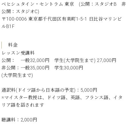
調
ベヒシュタイン・セントラム 東京 (公開：スタジオB 非
律
公開：スタジオC)
師
〒100-0006 東京都千代田区有楽町1-5-1 日比谷マリンビ
紹
ルB1F
介
調
律
料金
料
金
レッスン受講料
表
公開： 一般32,000円 学生(大学院生まで) 27,000円
お
非公開：一般35,000円 学生30,000円
問
(大学院生まで)
い
合
通訳料(ドイツ語から日本語の予定)：5,000円
わ
せ
※マイスター教授は、ドイツ語、英語、フランス語、イタ
尾山調律師のブ
リア語を話されます
ログ Die
Musikgasse（音
聴講料：2,000円
楽の小道）