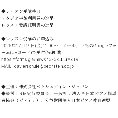
・
ス
ベ
ノ
セ
タ
ン
ン
◆レッスン受講特典
ジ
ト
ト
C.
スタジオ半額利用券の進呈
オ
ラ
ベ
レッスン受講証明書の進呈
ム
ヒ
コ
東
シ
納
ン
京
◆レッスン受講のお申込み
ュ
入
ク
タ
2025年12月19日(金)11:00～ メール、下記のGoogleフォ
実
ー
イ
績
ル
店
ーム(QRコード)で受付(先着順)
ン
音
長
https://forms.gle/nhwX43F3xLEErAZT9
コ
楽
ご
音
MAIL: klavierschule@bechstein.co.jp
ン
教
挨
楽
サ
室
拶
教
ー
展
室
ト
◆主催：株式会社ベヒシュタイン・ジャパン
示
ご
ア
情
◆後援：R.M実行委員会、一般社団法人全日本ピアノ指導
愛
ッ
報
者協会（ピティナ）、公益財団法人日本ピアノ教育連盟
用
プ
ホー
者
ラ
ル・
の
イ
スタ
声