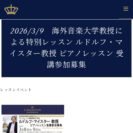
Skip
ベヒシュタインジャパン公式サイト
BECHSTEIN JAPAN Official Site
to
content
カ
2026/3/9 海外音楽大学教授に
タ
ベ
ベ
ド
メ
企
ロ
よる特別レッスン ルドルフ・マ
C.
ヒ
ヒ
イ
ル
業
グ
ベ
シ
シ
ツ
マ
情
イスター教授 ピアノレッスン 受
ヒ
ュ
ュ
の
ガ
報
シ
タ
展
タ
名
会
講参加募集
ュ
イ
示
イ
器
員
採
タ
ン
ン
ベ
登
用
イ
で、
の
ヒ
録
情
ン
ピ
演
グ
シ
ご
レッスンイベント
報
コ
ア
奏
ラ
ュ
案
ン
ノ
し
ン
タ
内
サ
技
ベ
た
ド
イ
ー
術
ヒ
い！
ピ
ン
各
ト /
シ
学
ア
店
C.
ュ
び
ノ
ブ
舗
ベ
ベ
タ