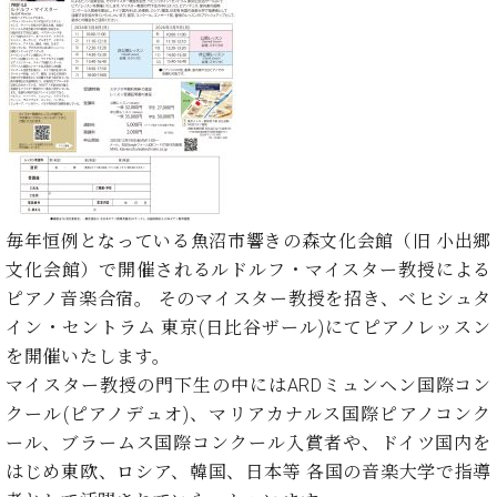
た
を
ラ
か
ヒ
ヒ
イ
い！
作
ン
ら
シ
シ
ン・
録
る
ド
の
ュ
ュ
サ
音
こ
ヒ
お
タ
タ
ロ
し
と
ス
知
イ
イ
ン
た
ト
ら
ン
ン
会
い！
音
リ
せ
レ
の
員
と
色
ー
(入
ジ
秘
い
と
荷
デ
密
う
ベ
タ
情
ン
毎年恒例となっている魚沼市響きの森文化会館（旧 小出郷
音
方
ヒ
ッ
報
ス
楽
文化会館）で開催されるルドルフ・マイスター教授による
は、
シ
チ
等)
ニ
家
お
ピアノ音楽合宿。 そのマイスター教授を招き、ベヒシュタ
ュ
ュ
達
近
イン・セントラム 東京(日比谷ザール)にてピアノレッスン
タ
ー
ベ
の
プ
く
C.
イ
を開催いたします。
ス・
ヒ
声
レ
の
ベ
ン・
イ
マイスター教授の門下生の中にはARDミュンヘン国際コン
シ
ス
直
ヒ
ジ
ベ
クール(ピアノデュオ)、マリアカナルス国際ピアノコンク
ュ
リ
営
シ
ベ
ャ
ン
タ
リ
店
ール、ブラームス国際コンクール入賞者や、ドイツ国内を
ュ
ヒ
パ
ト
イ
ー
舗
はじめ東欧、ロシア、韓国、日本等 各国の音楽大学で指導
タ
シ
ン
ン・
ス
ま