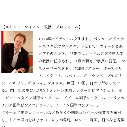
ーロ
ピア
C.BECHSTEIN
ノ特
Digital(ベ
選中
【
ルドルフ・マイスター教授 プロフィール
】
ヒ
古】
シ
イ
1963年ハイデルベルグ生まれ。
パウル・バドゥラ
ュ
ベ
タ
＝スコダ氏のアシスタント
として、ウィーン音楽
ン
イ
大学で教えた後、26歳で
マンハイム音楽芸術大学
ト
ン
の教授に任命され、
34歳の若さで学長に就任。 マ
情
デ
報
スターコースを
ドイツ国内ゴスラー、オーストリ
ジ
八
ア、イタリア、
スペイン、ポーランド、ブルガリ
タ
王
ア、イギリス、
ギリシャ、アメリカ、韓国、中国、日本で
行なってい
ル)
子
る。 門下生の中にはARDミュンヘン
国際コンクールピアノデュオ、
ル
工
ービンシュタイン国際コンクール、
ブゾーニ国際コンクール、マリアカ
房
ブ
ナルス国際
ピアノコンクール、ドラノフ国際コンクール、
ロ
ブラームス国際コンクールなど数多くの国際
コンクール受賞者を輩出
グ
し、ドイツ国内をはじめ
ヨーロッパ各地、ロシア、韓国、日本など各国
ア