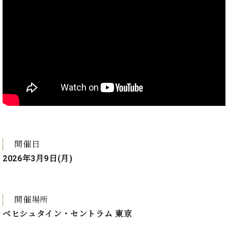
マ
ー
サ
ー
ビ
ス
(
調
律
)
ア
フ
タ
開催日
ー
2026年3月9日(月)
サ
ー
ビ
ス
開催場所
(調
ベヒシュタイン・セントラム 東京
律)