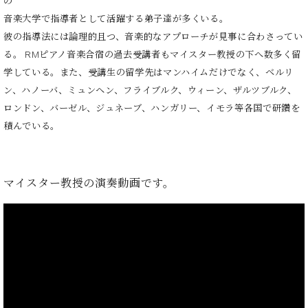
の
ク
音楽大学で指導者として活躍する弟子達が多くいる。
セ
彼の指導法には論理的且つ、音楽的なアプローチが
見事に合わさってい
ス
お
る。 RMピアノ音楽合宿の過去
受講者もマイスター教授の下へ数多く留
問
学している。
また、受講生の留学先はマンハイムだけでなく、
ベルリ
い
ン、ハノーバ
、ミュンヘン、フライブルク、
ウィーン、ザルツブルク、
合
ロンドン、バーゼル、
ジュネーブ、ハンガリー、イモラ等各国で研鑽を
わ
積んでいる。
せ
マイスター教授の演奏動画です。
ア
ー
テ
ィ
ス
ト
カ
ス
タ