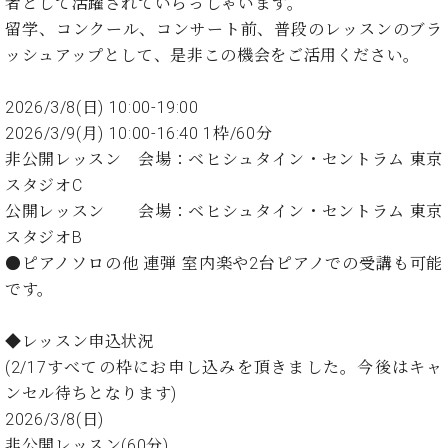
イ
ュ
ブ
者として活躍されていらっしゃいます。
ジ
(お
で
ン
タ
ロ
正
留学、コンクール、コンサート前、普段のレッスンのブラ
ャ
知
コ
イ
グ
オンライン試弾
規
ッシュアップとして、是非この機会をご活用ください。
パ
ら
ン
ン
デ
ン
せ・
メルマガ登録
サ
の
ィ
の
メ
2026/3/8(日) 10:00-19:00
ー
音
ー
取
デ
趣
2026/3/9(月) 10:00-16:40 1枠/60分
ト
色
ラ
り
ィ
味
/
非公開レッスン 会場：ベヒシュタイン・セントラム 東京
ー・
組
ア
か
C.
取
スタジオC
ベ
み
情
ら
ベ
扱
ヒ
公開レッスン 会場：ベヒシュタイン・セントラム 東京
報)
本
ヒ
店
シ
スタジオB
格
シ
ピ
ュ
●ピアノソロの他 連弾 室内楽や2台ピアノでの受講も可能
的
ュ
ア
キ
タ
に
タ
ノ
ャ
店
です。
イ
学
イ
製
ン
舗・
ン
ぶ
ン
造
ペ
サ
を
◆レッスン申込状況
方
レ
番
ー
ロ
弾
(2/17すべての枠にお申し込みを頂きました。今後はキャ
ま
ジ
号
ン
ン・
く
ンセル待ちとなります)
で
デ
調
前
大
2026/3/8(日)
ン
律
に
コ
歓
ス
非公開レッスン(60分)