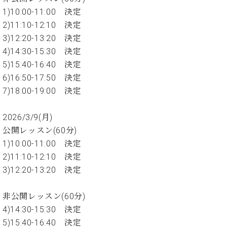
ン
迎。
1)10:00-11:00 決定
サ
ベ
会
ベヒ
ー
C.
2)11:10-12:10 決定
ヒ
社
シュ
ト
ベ
3)12:20-13:20 決定
シ
案
ヒ
タイ
ュ
4)14:30-15:30 決定
内
シ
タ
レ
ン・
5)15:40-16:40 決定
ュ
イ
ッ
シュ
6)16:50-17:50 決定
タ
お
ン・
ス
7)18:00-19:00 決定
イ
ーレ
問
シ
ン
ン
合
ュ
イ
音楽
コ
せ
2026/3/9(月)
ー
ベ
教室
ン
レ
ン
公開レッスン(60分)
サ
ト
1)10:00-11:00 決定
ー
納
2)11:10-12:10 決定
ベ
ト
入
代
ヒ
グ
3)12:20-13:20 決定
シ
実
理
ラ
ュ
績
店
ン
非公開レッスン(60分)
タ
ホ
主
ド
イ
4)14:30-15:30 決定
ー
催
ピ
ン
ル・
イ
5)15:40-16:40 決定
ア