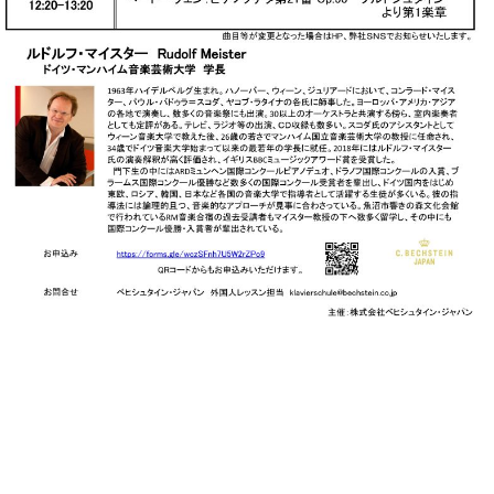
プ
室
ラ
ピ
イ
ア
ト
ノ
ピ
の
ア
コ
ノ
ン
シ
ェ
C.
ル
ベ
ジ
ヒ
ュ
シ
ア
ュ
ク
タ
セ
イ
ス
ン
セン
ア
トラ
カ
ム東
デ
京の
ミ
ご案