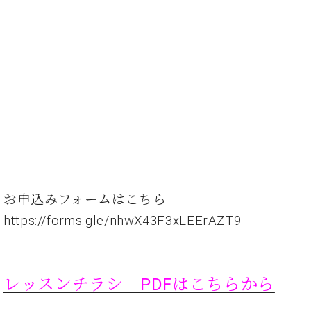
業
マ
セ
ン
ン
ト
タ
ー
ラ
デ
ィ
ス
シ
タ
ョ
ッ
ン
フ
ご
W.
挨
ホ
拶
お申込みフォームはこちら
フ
技
マ
術
https://forms.gle/nhwX43F3xLEErAZT9
ン
者
ヴ
紹
ィ
介
ジ
展示
レッスンチラシ PDFはこちらから
ョ
情報
ン
【ユ