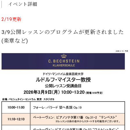
ト
イベント詳細
ジオ
ピ
レン
ア
タル
2/19更新
ノ
ホー
ル・
3/9公開レッスンのプログラムが更新されました
C.
スタ
(楽章など)
ベ
ジオ
ヒ
空き
シ
状況
ュ
動
タ
画
イ
収
ン
録
レ
サ
ジ
ー
デ
ビ
ン
ス
ス
音
ア
楽
ッ
教