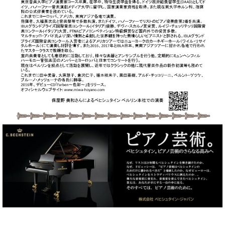
マ
ー
サ
ー
ビ
ス
(
調
律
)
ア
フ
タ
ー
サ
ー
ビ
ス
(調
律)