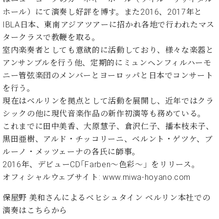
業
マ
セ
ホール）にて演奏し好評を博す。また2016、2017年と
ン
ン
IBLA日本、東南アジアツアーに招かれ各地で行われたマス
ト
タ
タークラスで教鞭を取る。
ー
ラ
室内楽奏者としても意欲的に活動しており、様々な楽器と
デ
ィ
アンサンブルを行う他、定期的にミュンヘンフィルハーモ
ス
シ
ニー管弦楽団のメンバーとヨーロッパと日本でコンサート
タ
ョ
を行う。
ッ
ン
フ
現在はベルリンを拠点として活動を展開し、近年ではクラ
ご
シックの他に現代音楽作品の新作初演等も務めている。
W.
挨
これまでに田中美香、大原慧子、倉沢仁子、播本枝未子、
ホ
拶
黒田亜樹、アルド・チッコリーニ、ベルント・ゲツケ、ブ
フ
技
ルーノ・メッツェーナの各氏に師事。
マ
術
2016年、デビューCD｢Farben～色彩～」をリリース。
ン
者
ヴ
紹
オフィシャルウェブサイト: www.miwa-hoyano.com
ィ
介
ジ
展示
保屋野 美和さんによるベヒシュタイン ベルリン本社での
ョ
情報
演奏は
こちらから
ン
【ユ