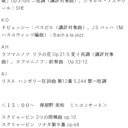
歌」Op.37bis ニ短調（講評対象曲）、シャルル・アズナヴ
ト
ジオ
ール：SHE
ピ
レン
ア
タル
K.O
ノ
ホー
ドビュッシー：パスピエ（講評対象曲）、J.S.バッハ（Ｍ.
ル・
C.
ハスコウィッツ編曲）：Bach a la jazz
スタ
ベ
ジオ
ヒ
A.H
空き
シ
状況
ラフマニノフ :リラの花 Op.21-5 変イ長調（講評対象
ュ
動
曲）、ラフマニノフ：前奏曲 Op.32-12
タ
画
イ
収
A.I
ン
録
リスト :ハンガリー狂詩曲 第12番 S.244 嬰ハ短調
レ
サ
ジ
ー
デ
ビ
ン
ス
＜１５：００～
保屋野 美和 ミニコンサート＞
ス
音
ア
楽
スクリャービン 2つの即興曲 op.10
ッ
教
スクリャービン ソナタ第９番 op.68