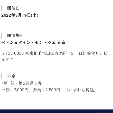
調
律
開催日
師
2022年3月19日(土)
紹
介
調
律
開催場所
料
ベヒシュタイン・セントラム 東京
金
表
〒100-0006 東京都千代田区有楽町1-5-1 日比谷マリンビ
お
ルB1F
問
い
合
料金
わ
※第1部・第2部通し券
せ
一般：3,000円、会員：2,500円 （いずれも税込）
尾山調律師のブ
ログ Die
Musikgasse（音
楽の小道）