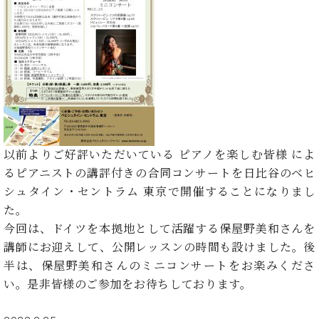
た
を
ラ
か
ヒ
ヒ
イ
い！
作
ン
ら
シ
シ
ン・
録
る
ド
の
ュ
ュ
サ
音
こ
ヒ
お
タ
タ
ロ
し
と
ス
知
イ
イ
ン
た
ト
ら
ン
ン
会
い！
音
リ
せ
レ
の
員
と
色
ー
(入
ジ
秘
い
と
荷
デ
密
う
ベ
タ
情
ン
以前よりご好評いただいている ピアノを楽しむ皆様 によ
音
方
ヒ
ッ
報
ス
楽
るピアニストの講評付きの合同コンサートを日比谷のベヒ
は、
シ
チ
等)
ニ
家
お
シュタイン・セントラム 東京で開催することになりまし
ュ
ュ
達
近
た。
タ
ー
ベ
の
プ
く
C.
イ
今回は、ドイツを本拠地として活躍する保屋野美和さんを
ス・
ヒ
声
レ
の
ベ
ン・
イ
講師にお迎えして、公開レッスンの時間も設けました。後
シ
ス
直
ヒ
ジ
ベ
半は、保屋野美和さんのミニコンサートをお楽みくださ
ュ
リ
営
シ
ベ
ャ
ン
タ
リ
店
い。是非皆様のご参加をお待ちしております。
ュ
ヒ
パ
ト
イ
ー
舗
タ
シ
ン
ン・
ス
ま