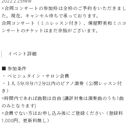
イ
ュ
ブ
2022.2.25new
ジ
(お
で
ン
タ
ロ
正
※合同コンサートの参加枠は全枠のご予約をいただきまし
ャ
知
コ
イ
グ
オンライン試弾
規
た。現在、キャンセル待ちで承っております。
パ
ら
ン
ン
デ
ン
せ・
合同コンサート（ミニレッスン付き）、保屋野美和ミニコ
メルマガ登録
サ
の
ィ
の
メ
ンサートのチケットはまだ余裕がございます。
ー
音
ー
取
デ
趣
ト
色
ラ
り
ィ
味
/
ー・
組
ア
か
C.
取
ベ
イベント詳細
み
情
ら
ベ
扱
ヒ
報)
本
ヒ
店
シ
■
参加条件
格
シ
ピ
ュ
的
ュ
ア
キ
・ ベヒシュタイン・サロン会員
タ
に
タ
ノ
ャ
店
・１人 5分/8分/12分以内のピアノ演奏（公開レッスン付
イ
学
イ
製
ン
舗・
き）
ン
ぶ
ン
造
ペ
サ
を
※時間内であれば曲数は自由 (講評対象は演奏曲のうち1曲
方
レ
番
ー
ロ
弾
のみとなります)
ま
ジ
号
ン
ン・
く
※会員でない方はお申し込み後にご登録ください（登録料
で
デ
調
前
大
ン
律
1,000円、更新料無し）
に
コ
歓
ス