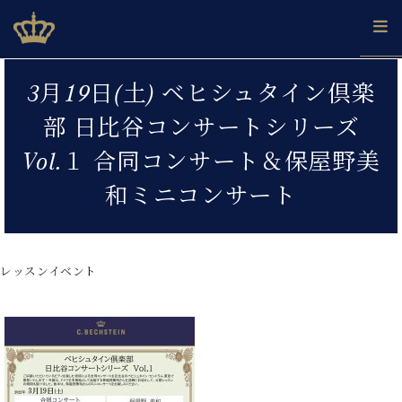
Skip
ベヒシュタインジャパン公式サイト
BECHSTEIN JAPAN Official Site
to
content
カ
3月19日(土) ベヒシュタイン倶楽
タ
ベ
ベ
ド
メ
企
ロ
部 日比谷コンサートシリーズ
C.
ヒ
ヒ
イ
ル
業
グ
ベ
シ
シ
ツ
マ
情
Vol.１ 合同コンサート＆保屋野美
ヒ
ュ
ュ
の
ガ
報
シ
タ
展
タ
名
会
和ミニコンサート
ュ
イ
示
イ
器
員
採
タ
ン
ン
ベ
登
用
イ
で、
の
ヒ
録
情
ン
ピ
演
グ
シ
ご
レッスンイベント
報
コ
ア
奏
ラ
ュ
案
ン
ノ
し
ン
タ
内
サ
技
ベ
た
ド
イ
ー
術
ヒ
い！
ピ
ン
各
ト /
シ
学
ア
店
C.
ュ
び
ノ
ブ
舗
ベ
ベ
タ