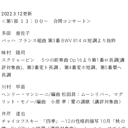
・
ス
ベ
ノ
セ
タ
ン
ン
2022.3.12更新
ジ
ト
ト
C.
＜第1部
１３：００～ 合同コンサート
＞
オ
ラ
ベ
ム
ヒ
コ
多田 亜佐子
東
シ
納
ン
京
バッハ :フランス組曲 第3番 BWV 814 ロ短調より抜粋
ュ
入
ク
タ
実
ー
味村 隆司
イ
績
ル
店
スクリャービン : 5つの前奏曲 Op.16より第1番ロ長調(講
ン
音
長
評対象曲)、第3番変ト長調 、第4番変ホ短調、第5番嬰ヘ
コ
楽
ご
音
ン
長調
教
挨
楽
サ
室
拶
教
ー
川村 早苗
展
室
ト
示
ヘンリー・マンシーニ/編曲 松田昌：ムーンリバー、マグ
ご
ア
情
リット・モノー/編曲 小原 孝：愛の讃歌（講評対象曲）
愛
ッ
報
用
プ
ホー
井芹 達也
者
ラ
ル・
チャイコフスキー :「四季」－12の性格的描写 10月「秋の
の
イ
スタ
声