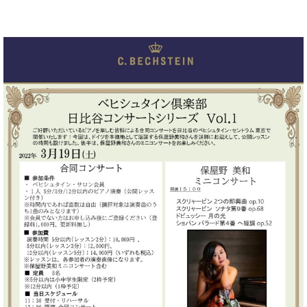
ーロ
ピア
C.BECHSTEIN
ノ特
Digital(ベ
選中
ヒ
古】
シ
イ
ュ
ベ
タ
ン
イ
ト
ン
情
デ
報
ジ
八
タ
王
ル)
子
工
房
ブ
ロ
グ
ア