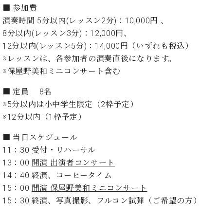
ン
迎。
■
参加費
サ
ベ
会
ベヒ
演奏時間 5分以内(レッスン2分)：10,000円 、
ー
C.
ヒ
社
シュ
8分以内(レッスン3分)：12,000円、
ト
ベ
シ
案
ヒ
12分以内(レッスン5分)：14,000円（いずれも税込）
タイ
ュ
内
シ
※レッスンは、各参加者の演奏直後になります。
タ
レ
ン・
ュ
イ
ッ
※保屋野美和ミニコンサート含む
シュ
タ
お
ン・
ス
イ
ーレ
問
シ
ン
■
定員
8名
ン
合
ュ
イ
音楽
※5分以内は小中学生限定（2枠予定）
コ
せ
ー
ベ
教室
※12分以内（1枠予定）
ン
レ
ン
サ
ト
■
当日スケジュール
ー
納
11：30 受付・リハーサル
ベ
ト
入
代
ヒ
グ
13：00
開演 出演者コンサート
シ
実
理
ラ
14：40 終演、コーヒータイム
ュ
績
店
ン
15：00
開演 保屋
野美和ミニコンサート
タ
ホ
主
ド
イ
15：30 終演、写真撮影、フルコン試弾（ご希望の方）
ー
催
ピ
ン
ル・
イ
ア