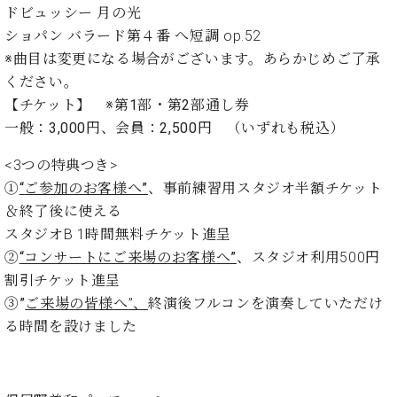
プ
室
ドビュッシー 月の光
ラ
ピ
ショパン バラード第４番 へ短調 op.52
イ
ア
※曲目は変更になる場合がございます。あらかじめご了承
ト
ノ
ピ
ください。
の
ア
コ
【
チケット
】
※
第
1
部・第
2
部通し
券
ノ
ン
一般：
3,000
円、会員：
2,500
円
（いずれも税込）
シ
ェ
<3つの特典つき>
C.
ル
ベ
①
“
ご参加のお客様へ”
、事前練習用スタジオ半額チケット
ジ
ヒ
＆終了後に使える
ュ
シ
スタジオB 1時間無料チケット進呈
ア
ュ
②
“コンサートにご来場のお客様へ”
、スタジオ利用500円
ク
タ
セ
割引チケット進呈
イ
ス
ン
③”
ご来場
の
皆様
へ
”、
終演後
フルコンを演奏
していただけ
セン
ア
る時間を設けました
トラ
カ
ム東
デ
京の
ミ
ご案