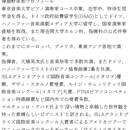
ー
保屋野美和プロフィール
内
東京音楽大学ピアノ演奏家コース卒業。在学中、特待生奨
(PDF)
学金を得る。ドイツ政府給費留学生(DAAD)としてドイツ、
W.
お
ホ
ハノーファー音楽演劇メディア大学に留学し、国家演奏家
問
フ
い
資格を取得。また現在同大学ホルン科、指揮科の公式伴奏
マ
合
者を務めている。
ン
わ
これまでにヨーロッパ、アメリカ、東南アジア各地で演
プ
せ
奏。
ロ
指揮者、大植英次氏と音楽祭等で多数共演、またドイツ、
フ
ェ
ハノーファーでリストのピアノ協奏曲第2番を共演。
本
ッ
IBLAグランドプライズ国際音楽コンクール(イタリア)優
社
シ
：
勝、デヴィ・スカルノ賞受賞、ルイジ・チェッリテッリ国
ョ
八
際音楽コンクール(イタリア)大賞、PTNAピアノコンペティ
ナ
王
ション特級銅賞など国内外での受賞多数。
ル
子
マルチェッロ・アバド氏より’深い情熱と卓越した世界観を
・
技
持った素晴らしいピアニスト’と評される。IBLAグランドプ
W.
術
ライズ国際音楽コンクール入賞者によるアメリカツアーで
ホ
営
フ
はニューヨークのカーネギーホール（ワイル・リサイタル