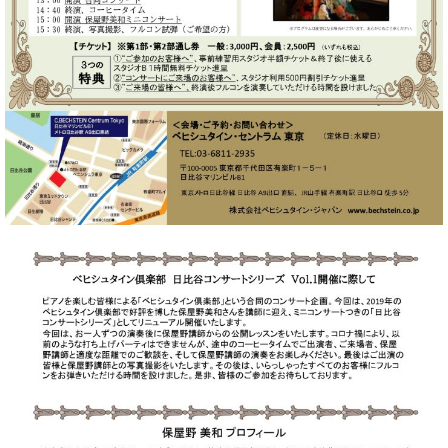
ク
セ
ス
お
問
い
合
わ
せ
ア
ー
テ
ィ
ス
ト
カ
ス
タ