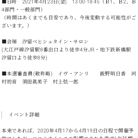
イ
ュ
ブ
■日時 2021年4月23日(金) 13:00-18:45（Ｂ1、Ｂ2、Ｂ
ジ
(お
で
ン
タ
ロ
正
4部門・一般部門）
ャ
知
コ
イ
グ
オンライン試弾
規
（時間はあくまでも目安であり、今後変動する可能性がご
パ
ら
ン
ン
デ
ン
せ・
ざいます。）
メルマガ登録
サ
の
ィ
の
メ
ー
音
ー
取
デ
趣
ト
色
■会場 汐留ベヒシュタイン・サロン
ラ
り
ィ
味
/
ー・
(大江戸線汐留駅8番出口より徒歩4分JR・地下鉄新橋駅
組
ア
か
C.
取
ベ
汐留口より徒歩8分)
み
情
ら
ベ
扱
ヒ
報)
本
ヒ
店
シ
■本選審査員(敬称略) イヴ・アンリ 飯野明日香 河
格
シ
ピ
ュ
的
村初音 須田眞美子 村上弦一郎
ュ
ア
キ
タ
に
タ
ノ
ャ
店
イ
学
イ
製
ン
舗・
ン
ぶ
ン
造
ペ
サ
を
方
レ
番
ー
ロ
弾
イベント詳細
ま
ジ
号
ン
ン・
く
で
デ
調
前
大
ン
律
本来であれば、2020年4月17から4月19日の日程で開催予
に
コ
歓
ス