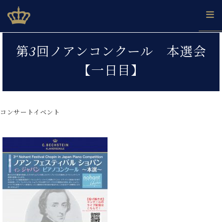
Skip
ベヒシュタインジャパン公式サイト
BECHSTEIN JAPAN Official Site
to
content
カ
第3回ノアンコンクール 本選会
タ
ベ
ベ
ド
メ
企
ロ
【一日目】
C.
ヒ
ヒ
イ
ル
業
グ
ベ
シ
シ
ツ
マ
情
ヒ
ュ
ュ
の
ガ
報
シ
タ
展
タ
名
会
ュ
コンサートイベント
イ
示
イ
器
員
採
タ
ン
ン
ベ
登
用
イ
で、
の
ヒ
録
情
ン
ピ
演
グ
シ
ご
報
コ
ア
奏
ラ
ュ
案
ン
ノ
し
ン
タ
内
サ
技
ベ
た
ド
イ
ー
術
ヒ
い！
ピ
ン
各
ト /
シ
学
ア
店
C.
ュ
び
ノ
ブ
舗
ベ
ベ
タ