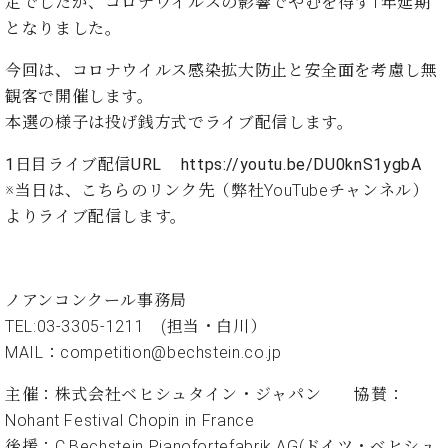
定でしたが、コロナウイルスの影響でやむを得ず1年延期
ン
迎。
サ
となりました。
ベ
会
ベヒ
ー
C.
ヒ
社
シュ
ト
ベ
今回は、コロナウイルス感染拡大防止と安全面を考慮し無
シ
案
ヒ
タイ
観客で開催します。
ュ
内
シ
タ
レ
本選の様子は投げ銭方式でライブ配信します。
ン・
ュ
イ
ッ
シュ
タ
1日目ライブ配信URL
https://youtu.be/DU0knS1ygbA
お
ン・
ス
イ
ーレ
問
シ
ン
※当日は、こちらのリンク先（弊社YouTubeチャンネル）
ン
合
ュ
イ
音楽
よりライブ配信します。
コ
せ
ー
ベ
教室
ン
レ
ン
サ
ト
ー
ノアンコンクール事務局
納
ベ
ト
TEL:03-3305-1211 (担当・白川）
入
代
ヒ
グ
シ
実
理
MAIL：competition@bechstein.co.jp
ラ
ュ
績
店
ン
タ
主催：株式会社ベヒシュタイン・ジャパン 協賛：
ホ
主
ド
イ
ー
催
Nohant Festival Chopin in France
ピ
ン
ル・
イ
ア
後援：C.Bechstein Pianofortefabrik AG(ドイツ・ベヒシュ