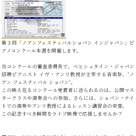
た
を
ラ
か
ヒ
ヒ
イ
い！
作
ン
ら
シ
シ
ン・
録
る
ド
の
ュ
ュ
サ
音
こ
ヒ
お
タ
タ
ロ
し
と
ス
知
イ
イ
ン
た
ト
ら
ン
ン
会
い！
第３回「ノアンフェスティバルショパン インジャパン」ピ
音
リ
せ
レ
の
員
と
アノコンクール本選を開催します。
色
ー
(入
ジ
秘
い
と
荷
デ
密
う
ベ
タ
情
ン
当コンクールの審査委員長で、ベヒシュタイン・ジャパン
音
方
ヒ
ッ
報
ス
楽
は、
招聘ピアニスト イヴ・アンリ教授が主宰する音楽祭、“ノ
シ
チ
等)
ニ
家
お
アン フェスティバル ショパン”。
ュ
ュ
達
近
タ
この映え在るコンクール受賞者に送られるのは、公開マス
ー
ベ
の
プ
く
C.
イ
タークラスや演奏会への参加、さらには、ショパン・ナイ
ス・
ヒ
声
レ
の
ベ
ン・
イ
トでの演奏やアンリ教授によるレッスン講習会の栄誉。
シ
ス
直
ヒ
ジ
ベ
ュ
リ
この記念すべき瞬間をライブ映像で応援しませんか？
営
シ
ベ
ャ
ン
タ
リ
店
ュ
ヒ
パ
ト
イ
ー
舗
タ
シ
ン
ン・
ス
ま