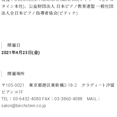
・
ス
ベ
ノ
セ
タイン本社)、公益財団法人 日本ピアノ教育連盟 一般社団
タ
ン
ン
法人全日本ピアノ指導者協会(ピティナ)
ジ
ト
ト
C.
オ
ラ
ベ
ム
ヒ
コ
東
シ
納
ン
京
ュ
入
ク
タ
開催日
実
ー
イ
績
ル
店
2021年4月23日(金)
ン
音
長
コ
楽
ご
音
ン
教
挨
楽
サ
開催場所
室
拶
教
ー
展
室
ト
〒105-0021 東京都港区東新橋2-18-2 グラディ―ト汐留
示
ご
ア
情
ビアンコ1F
愛
ッ
報
TEL：03-6432-4080 FAX：03-3860-4088 MAIL：
用
プ
ホー
salon@bechstein.co.jp
者
ラ
ル・
の
イ
スタ
声