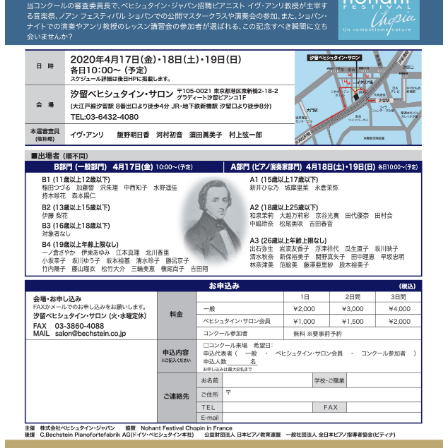
た
を
ラ
か
ヒ
ヒ
イ
い！
作
ン
ら
シ
シ
ン・
録
る
ド
の
ュ
ュ
サ
音
こ
ヒ
お
タ
タ
ロ
し
と
ス
知
イ
イ
ン
た
ト
ら
ン
ン
会
い！
音
リ
せ
レ
の
員
と
色
ー
(入
ジ
秘
い
と
荷
デ
密
う
ベ
タ
情
ン
音
方
ヒ
ッ
報
ス
楽
は、
シ
チ
等)
ニ
家
お
ュ
ュ
達
近
タ
ー
ベ
の
プ
く
C.
イ
ス・
ヒ
声
レ
の
ベ
ン・
イ
シ
ス
直
ヒ
ジ
ベ
ュ
リ
営
シ
ベ
ャ
ン
タ
リ
店
ュ
ヒ
パ
ト
イ
ー
舗
タ
シ
ン
ン・
ス
ま