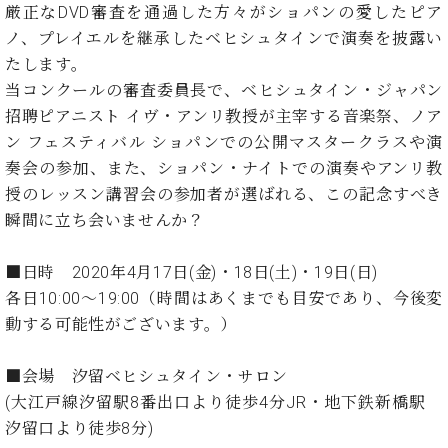
イ
ュ
ブ
厳正なDVD審査を通過した方々がショパンの愛したピア
ジ
(お
で
ン
タ
ロ
正
ャ
知
ノ、プレイエルを継承したベヒシュタインで演奏を披露い
コ
イ
グ
オンライン試弾
規
パ
ら
たします。
ン
ン
デ
ン
せ・
メルマガ登録
サ
の
当コンクールの審査委員長で、ベヒシュタイン・ジャパン
ィ
の
メ
ー
音
ー
招聘ピアニスト イヴ・アンリ教授が主宰する音楽祭、ノア
取
デ
趣
ト
色
ラ
ン フェスティバル ショパンでの公開マスタークラスや演
り
ィ
味
/
ー・
奏会の参加、また、ショパン・ナイトでの演奏やアンリ教
組
ア
か
C.
取
ベ
み
情
授のレッスン講習会の参加者が選ばれる、この記念すべき
ら
ベ
扱
ヒ
報)
瞬間に立ち会いませんか？
本
ヒ
店
シ
格
シ
ピ
ュ
的
ュ
ア
キ
■日時 2020年4月17日(金)・18日(土)・19日(日)
タ
に
タ
ノ
ャ
店
イ
各日10:00～19:00（時間はあくまでも目安であり、今後変
学
イ
製
ン
舗・
ン
動する可能性がございます。）
ぶ
ン
造
ペ
サ
を
方
レ
番
ー
ロ
弾
ま
ジ
号
ン
■会場 汐留ベヒシュタイン・サロン
ン・
く
で
デ
調
(大江戸線汐留駅8番出口より徒歩4分JR・地下鉄新橋駅
前
大
ン
律
汐留口より徒歩8分)
に
コ
歓
ス