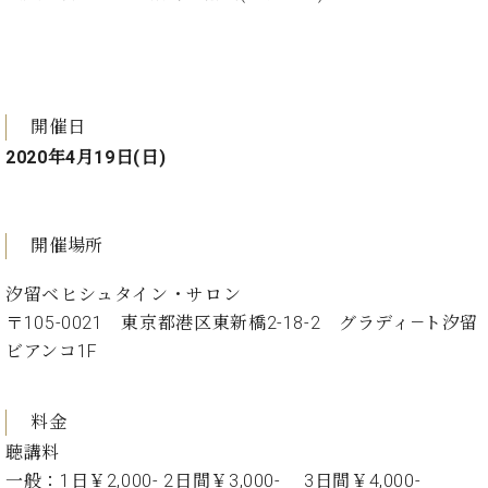
ー
内
(PDF)
W.
お
ホ
問
フ
い
開催日
マ
合
2020年4月19日(日)
ン
わ
プ
せ
ロ
フ
開催場所
ェ
本
ッ
汐留ベヒシュタイン・サロン
社
シ
：
〒105-0021 東京都港区東新橋2-18-2 グラディ―ト汐留
ョ
八
ビアンコ1F
ナ
王
ル
子
・
料金
技
W.
術
聴講料
ホ
営
一般：1日￥2,000- 2日間￥3,000- 3日間￥4,000-
フ