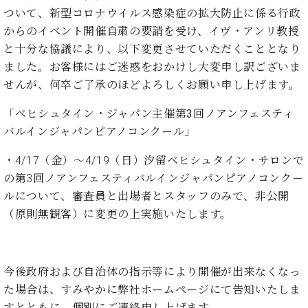
ト
ジオ
ついて、新型コロナウイルス感染症の拡大防止に係る行政
ピ
レン
からのイベント開催自粛の要請を受け、イヴ・アンリ教授
ア
タル
と十分な協議により、以下変更させていただくこととなり
ノ
ホー
ました。お客様にはご迷惑をおかけし大変申し訳ございま
ル・
C.
せんが、何卒ご了承のほどよろしくお願い申し上げます。
スタ
ベ
ジオ
ヒ
「ベヒシュタイン・ジャパン主催第
3
回ノアンフェスティ
空き
シ
状況
バルインジャパンピアノコンクール」
ュ
動
タ
・4/17（金）～4/19（日）汐留ベヒシュタイン・サロンで
画
イ
収
の第3回ノアンフェスティバルインジャパンピアノコンクー
ン
録
ルについて、審査員と出場者とスタッフのみで、非公開
レ
サ
（原則無観客）に変更の上実施いたします。
ジ
ー
デ
ビ
ン
ス
ス
音
今後政府および自治体の指示等により開催が出来なくなっ
ア
楽
た場合は、すみやかに弊社ホームページにて告知いたしま
ッ
教
すとともに、個別にご連絡申し上げます。