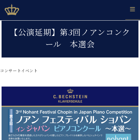
Skip
ベヒシュタインジャパン公式サイト
BECHSTEIN JAPAN Official Site
to
content
カ
【公演延期】第3回ノアンコンク
タ
ベ
ベ
ド
メ
企
ロ
ール 本選会
C.
ヒ
ヒ
イ
ル
業
グ
ベ
シ
シ
ツ
マ
情
ヒ
ュ
ュ
の
ガ
報
シ
タ
展
タ
名
会
ュ
コンサートイベント
イ
示
イ
器
員
採
タ
ン
ン
ベ
登
用
イ
で、
の
ヒ
録
情
ン
ピ
演
グ
シ
ご
報
コ
ア
奏
ラ
ュ
案
ン
ノ
し
ン
タ
内
サ
技
ベ
た
ド
イ
ー
術
ヒ
い！
ピ
ン
各
ト /
シ
学
ア
店
C.
ュ
び
ノ
ブ
舗
ベ
ベ
タ