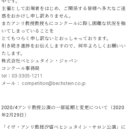
・
中です。
ス
ベ
ノ
セ
主催として出場者をはじめ、ご関係する皆様へ多大なご迷
タ
ン
ン
惑をおかけし申し訳ありません。
ジ
ト
ト
C.
オ
ラ
またアンリ教授教授もにコンクールに際し困難な状況を強
ベ
ム
ヒ
いてしまっていることを
コ
東
シ
納
ン
とてもつらく申し訳ないとおっしゃっております。
京
ュ
入
ク
引き続き進捗をお伝えしますので、何卒よろしくお願いい
タ
実
ー
たします。
イ
績
ル
店
株式会社ベヒシュタイン・ジャパン
ン
音
長
コ
コンクール事務局
楽
ご
音
ン
tel：03-3305-1211
教
挨
楽
サ
室
拶
メール： competition@bechstein.co.jp
教
ー
展
室
ト
示
ご
ア
情
愛
ッ
2020/4
アンリ教授公演の一部延期と変更について（
2020
報
用
プ
ホー
年
2
月
29
日）
者
ラ
ル・
の
イ
スタ
「イヴ・アンリ教授汐留ベヒシュタイン・サロン公演」
に
声