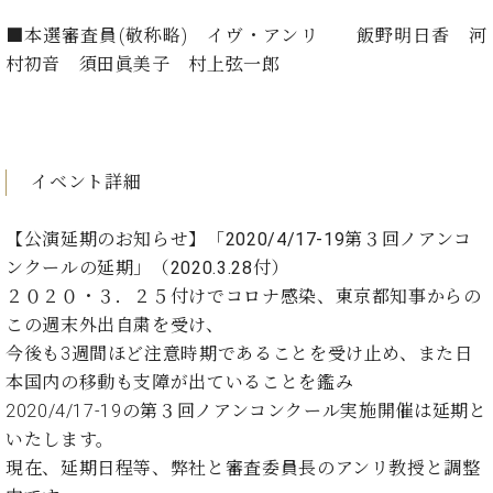
ン
迎。
サ
■本選審査員(敬称略) イヴ・アンリ 飯野明日香 河
ベ
会
ベヒ
ー
C.
ヒ
社
村初音 須田眞美子 村上弦一郎
シュ
ト
ベ
シ
案
ヒ
タイ
ュ
内
シ
タ
レ
ン・
ュ
イ
ッ
シュ
タ
お
イベント詳細
ン・
ス
イ
ーレ
問
シ
ン
ン
合
ュ
イ
音楽
【公演延期のお知らせ】「2020/4/17-19第３回ノアンコ
コ
せ
ー
ベ
教室
ンクールの延期」（2020.3.28付）
ン
レ
ン
サ
２０２０・３．２５付けでコロナ感染、東京都知事からの
ト
ー
この週末外出自粛を受け、
納
ベ
ト
今後も3週間ほど注意時期であることを受け止め、また日
入
代
ヒ
グ
本国内の移動も支障が出ていることを鑑み
シ
実
理
ラ
ュ
績
店
2020/4/17-19の第３回ノアンコンクール実施開催は延期と
ン
タ
ホ
主
ド
いたします。
イ
ー
催
ピ
現在、延期日程等、弊社と審査委員長のアンリ教授と調整
ン
ル・
イ
ア