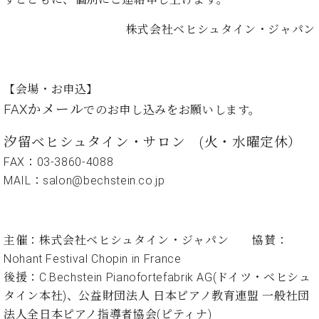
プ
室
ラ
ピ
株式会社ベヒシュタイン・ジャパン
イ
ア
ト
ノ
ピ
の
ア
コ
【会場・お申込】
ノ
ン
FAXかメール
でのお申し込みをお願いします。
シ
ェ
C.
汐留ベヒシュタイン・サロン (火・水曜定休）
ル
ベ
ジ
FAX：03-3860-4088
ヒ
ュ
シ
MAIL：salon@bechstein.co.jp
ア
ュ
ク
タ
セ
イ
ス
主催：株式会社ベヒシュタイン・ジャパン 協賛：
ン
セン
ア
Nohant Festival Chopin in France
トラ
カ
後援：C.Bechstein Pianofortefabrik AG(ドイツ・ベヒシュ
ム東
デ
タイン本社)、公益財団法人 日本ピアノ教育連盟 一般社団
京の
ミ
法人全日本ピアノ指導者協会(ピティナ)
ご案