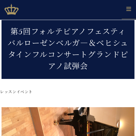
Skip
ベヒシュタインジャパン公式サイト
BECHSTEIN JAPAN Official Site
to
content
カ
第5回フォルテピアノフェスティ
タ
ベ
ベ
ド
メ
企
ロ
バルローゼンベルガ―＆ベヒシュ
C.
ヒ
ヒ
イ
ル
業
グ
ベ
シ
シ
ツ
マ
情
タインフルコンサートグランドピ
ヒ
ュ
ュ
の
ガ
報
シ
タ
展
タ
名
会
アノ試弾会
ュ
イ
示
イ
器
員
採
タ
ン
ン
ベ
登
用
イ
で、
の
ヒ
録
情
ン
ピ
演
グ
シ
ご
レッスンイベント
報
コ
ア
奏
ラ
ュ
案
ン
ノ
し
ン
タ
内
サ
技
ベ
た
ド
イ
ー
術
ヒ
い！
ピ
ン
各
ト /
シ
学
ア
店
C.
ュ
び
ノ
ブ
舗
ベ
ベ
タ