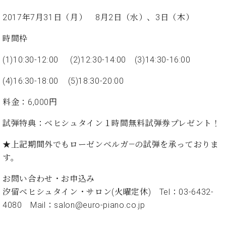
イ
ュ
ブ
ジ
(お
で
ン
タ
ロ
正
2017年7月31日（月） 8月2日（水）、3日（木）
ャ
知
コ
イ
グ
オンライン試弾
規
パ
ら
ン
ン
デ
時間枠
ン
せ・
メルマガ登録
サ
の
ィ
の
メ
ー
音
ー
(1)10:30-12:00 (2)12:30-14:00 (3)14:30-16:00
取
デ
趣
ト
色
ラ
り
ィ
味
/
ー・
(4)16:30-18:00 (5)18:30-20:00
組
ア
か
C.
取
ベ
み
情
ら
ベ
料金：6,000円
扱
ヒ
報)
本
ヒ
店
シ
格
シ
ピ
試弾特典：ベヒシュタイン１時間無料試弾券プレゼント！
ュ
的
ュ
ア
キ
タ
に
★上記期間外でもローゼンベルガ―の試弾を承っておりま
タ
ノ
ャ
店
イ
学
イ
製
ン
舗・
す。
ン
ぶ
ン
造
ペ
サ
を
方
レ
番
ー
ロ
お問い合わせ・お申込み
弾
ま
ジ
号
ン
ン・
汐留ベヒシュタイン・サロン(火曜定休) Tel：03-6432-
く
で
デ
調
前
4080 Mail：salon@euro-piano.co.jp
大
ン
律
に
コ
歓
ス