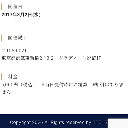
ン
迎。
開催日
サ
ベ
会
ベヒ
ー
C.
2017年8月2日(水)
ヒ
社
シュ
ト
ベ
シ
案
ヒ
タイ
ュ
内
シ
タ
レ
ン・
開催場所
ュ
イ
ッ
シュ
タ
お
ン・
ス
〒105-0021
イ
ーレ
問
シ
ン
ン
東京都港区東新橋2-18-2 グラディート汐留1F
合
ュ
イ
音楽
コ
せ
ー
ベ
教室
ン
レ
ン
サ
料金
ト
ー
6,000円（税込） ※当日受付時にご精算 ※割引はありま
納
ベ
ト
せん
入
代
ヒ
グ
シ
実
理
ラ
ュ
績
店
ン
タ
ホ
主
ド
イ
ー
催
ピ
Copyright 2026 All Rights reserved by
BECHSTEIN
ン
ル・
イ
ア