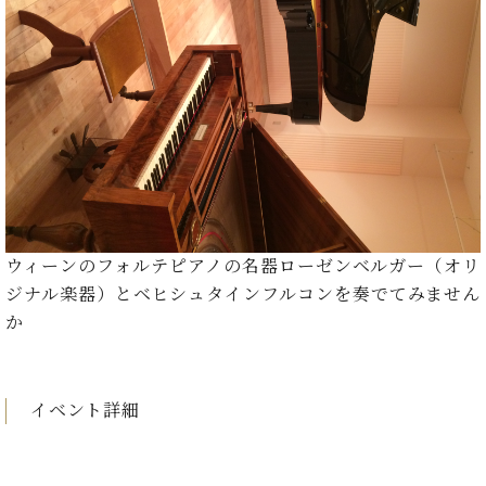
た
を
ラ
か
ヒ
ヒ
イ
い！
作
ン
ら
シ
シ
ン・
録
る
ド
の
ュ
ュ
サ
音
こ
ヒ
お
タ
タ
ロ
し
と
ス
知
イ
イ
ン
た
ト
ら
ン
ン
会
い！
音
リ
せ
レ
の
員
と
色
ー
(入
ジ
秘
い
と
荷
デ
密
う
ベ
タ
情
ン
音
方
ヒ
ッ
報
ス
楽
は、
ウィーンのフォルテピアノの名器ローゼンベルガー（オリ
シ
チ
等)
ニ
家
お
ジナル楽器）とベヒシュタインフルコンを奏でてみません
ュ
ュ
達
近
タ
か
ー
ベ
の
プ
く
C.
イ
ス・
ヒ
声
レ
の
ベ
ン・
イ
シ
ス
直
ヒ
ジ
ベ
ュ
リ
営
イベント詳細
シ
ベ
ャ
ン
タ
リ
店
ュ
ヒ
パ
ト
イ
ー
舗
タ
シ
ン
ン・
ス
ま