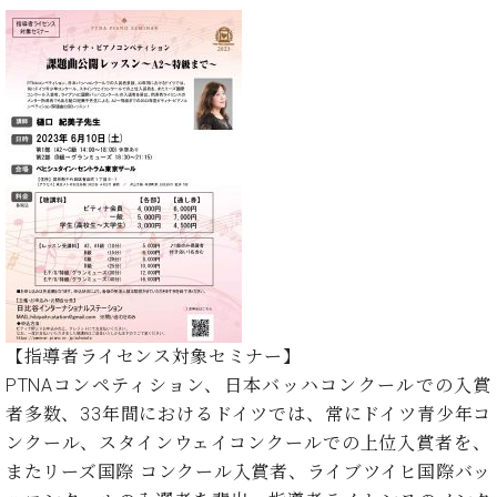
た
を
ラ
か
ヒ
ヒ
イ
い！
作
ン
ら
シ
シ
ン・
録
る
ド
の
ュ
ュ
サ
音
こ
ヒ
お
タ
タ
ロ
し
と
ス
知
イ
イ
ン
た
ト
ら
ン
ン
会
い！
音
リ
せ
レ
の
員
と
色
ー
(入
ジ
秘
い
と
荷
デ
密
う
ベ
タ
情
ン
音
方
ヒ
ッ
報
ス
楽
は、
シ
チ
等)
ニ
家
お
ュ
ュ
達
近
タ
ー
ベ
の
プ
く
C.
イ
【指導者ライセンス対象セミナー】
ス・
ヒ
声
レ
の
ベ
ン・
イ
PTNAコンペティション、日本バッハコンクールでの入賞
シ
ス
直
ヒ
ジ
ベ
者多数、33年間におけるドイツでは、常にドイツ青少年コ
ュ
リ
営
シ
ベ
ャ
ン
タ
リ
店
ンクール、スタインウェイコンクールでの上位入賞者を、
ュ
ヒ
パ
ト
イ
ー
舗
またリーズ国際 コンクール入賞者、ライブツイヒ国際バッ
タ
シ
ン
ン・
ス
ま