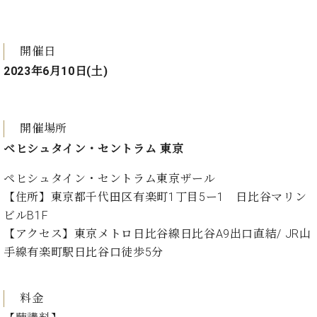
ト
ジオ
ピ
レン
ア
タル
開催日
ノ
ホー
2023年6月10日(土)
ル・
C.
スタ
ベ
ジオ
ヒ
空き
開催場所
シ
状況
ュ
ベヒシュタイン・セントラム 東京
動
タ
画
イ
ペヒシュタイン・セントラム東京ザール
収
ン
【住所】東京都千代田区有楽町1丁目5ー1 日比谷マリン
録
レ
サ
ビルB1F
ジ
ー
【アクセス】東京メトロ日比谷線日比谷A9出口直結/ JR山
デ
ビ
手線有楽町駅日比谷口徒歩5分
ン
ス
ス
音
ア
楽
料金
ッ
教