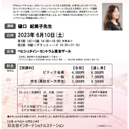
ン
迎。
サ
ベ
会
ベヒ
ー
C.
ヒ
社
シュ
ト
ベ
シ
案
ヒ
タイ
ュ
内
シ
タ
レ
ン・
ュ
イ
ッ
シュ
タ
お
ン・
ス
イ
ーレ
問
シ
ン
ン
合
ュ
イ
音楽
コ
せ
ー
ベ
教室
ン
レ
ン
サ
ト
ー
納
ベ
ト
入
代
ヒ
グ
シ
実
理
ラ
ュ
績
店
ン
タ
ホ
主
ド
イ
ー
催
ピ
ン
ル・
イ
ア