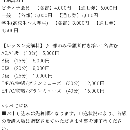
【聴講料】
プ
室
ラ
ピティナ会員 【各部】4,000円 【通し券】6,000円
ピ
イ
ア
一般 【各部】5,000円 【通し券】7,000円
ト
ノ
学生(高校生～大学生) 【各部】3,000円 【通し券】
ピ
の
4,500円
ア
コ
ノ
ン
【レッスン受講料】♪1部のみ保護者付き添い1名含む
シ
ェ
A2,A1級 (10分) 5,000円
C.
ル
B級 (15分) 6,000円
ベ
ジ
ヒ
C級 (20分) 8,000円
ュ
シ
D級 (25分) 10,000円
ア
ュ
E/F/G/特級/グランミューズ (30分) 12,000円
ク
タ
E/F/G/特級/グランミューズ (40分) 16,000円
セ
イ
ス
ン
セン
ア
※すべて税込
トラ
カ
■お申し込みは先着順となります。申込状況により、各級
ム東
デ
の受講人数は調整させていただきます事を御了承くださ
京の
ミ
い。
ご案