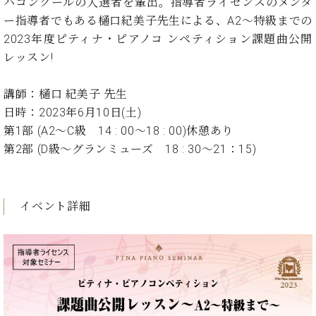
イ
ュ
ブ
ハコンクールの入選者を輩出。指導者ライセンスのメンタ
ジ
(お
で
ン
タ
ロ
正
ー指導者でもある樋口紀美子先生による、A2～特級までの
ャ
知
コ
イ
グ
オンライン試弾
規
2023年度ピティナ・ピアノコ ンペティション課題曲公開
パ
ら
ン
ン
デ
ン
せ・
レッスン!
メルマガ登録
サ
の
ィ
の
メ
ー
音
ー
取
デ
趣
講師：樋口 紀美子 先生
ト
色
ラ
り
ィ
味
/
日時：2023年6月10日(土)
ー・
組
ア
か
C.
取
第1部 (A2～C級 14 : 00～18 : 00)休憩あり
ベ
み
情
ら
ベ
扱
ヒ
第2部 (D級～グランミューズ 18 : 30～21：15)
報)
本
ヒ
店
シ
格
シ
ピ
ュ
的
ュ
ア
キ
タ
に
タ
ノ
ャ
店
イベント詳細
イ
学
イ
製
ン
舗・
ン
ぶ
ン
造
ペ
サ
を
方
レ
番
ー
ロ
弾
ま
ジ
号
ン
ン・
く
で
デ
調
前
大
ン
律
に
コ
歓
ス