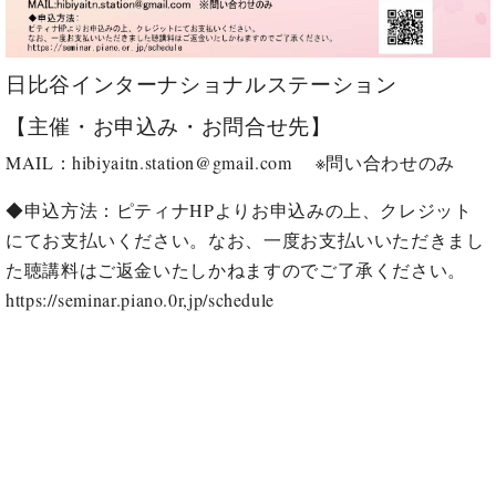
・
ス
ベ
ノ
セ
タ
ン
ン
ジ
ト
ト
C.
日比谷インターナショナルステーション
オ
ラ
ベ
ム
ヒ
コ
【主催・お申込み・お問合せ先】
東
シ
納
ン
京
MAIL：
hibiyaitn.station@gmail.com
※問い合わせのみ
ュ
入
ク
タ
実
ー
◆申込方法：ピティナHPよりお申込みの上、クレジット
イ
績
ル
店
ン
にてお支払いください。なお、一度お支払いいただきまし
音
長
コ
楽
ご
た聴講料はご返金いたしかねますのでご了承ください。
音
ン
教
挨
https://seminar.piano.0r,jp/schedule
楽
サ
室
拶
教
ー
展
室
ト
示
ご
ア
情
愛
ッ
報
用
プ
ホー
者
ラ
ル・
の
イ
スタ
声