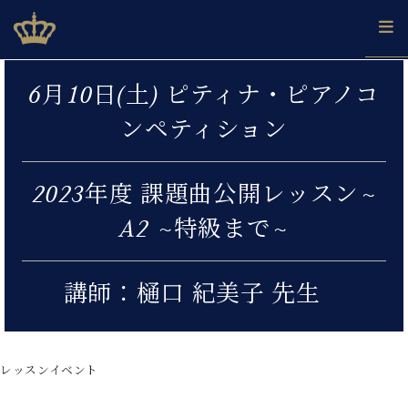
Skip
ベヒシュタインジャパン公式サイト
BECHSTEIN JAPAN Official Site
to
content
カ
6月10日(土) ピティナ・ピアノコ
タ
ベ
ベ
ド
メ
企
ロ
ンペティション
C.
ヒ
ヒ
イ
ル
業
グ
ベ
シ
シ
ツ
マ
情
ヒ
ュ
ュ
の
ガ
報
シ
2023年度 課題曲公開レッスン~
タ
展
タ
名
会
ュ
イ
示
イ
器
員
採
A2 ~特級まで~
タ
ン
ン
ベ
登
用
イ
で、
の
ヒ
録
情
ン
ピ
演
グ
シ
ご
報
コ
講師：樋口 紀美子 先生
ア
奏
ラ
ュ
案
ン
ノ
し
ン
タ
内
サ
技
ベ
た
ド
イ
ー
術
ヒ
い！
ピ
ン
各
ト /
シ
学
レッスンイベント
ア
店
C.
ュ
び
ノ
ブ
舗
ベ
ベ
タ