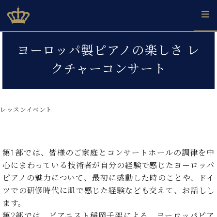
Skip
ベヒシュタインジャパン公式サイト
BECHSTEIN JAPAN Official Site
to
content
カ
ヨーロッパ製ピアノの楽しさ レ
タ
ベ
ベ
ド
メ
企
ロ
クチャーコンサート
C.
ヒ
ヒ
イ
ル
業
グ
ベ
シ
シ
ツ
マ
情
ヒ
ュ
ュ
の
ガ
報
シ
タ
展
タ
名
会
ュ
レッスンイベント
イ
示
イ
器
員
採
タ
ン
ン
ベ
登
用
イ
で、
の
ヒ
録
情
ン
ピ
演
グ
シ
ご
報
コ
第1部では、皆様のご家庭とコンサートホールの調律を中
ア
奏
ラ
ュ
案
ン
ノ
し
心にまわっている技術者が自分の経験で感じたヨーロッパ
ン
タ
内
サ
技
ベ
た
ド
イ
ピアノの魅力について、最初に感動した時のことや、ドイ
ー
術
ヒ
い！
ピ
ン
ツでの研修時代に肌で感じた経験なども交えて、お話しし
各
ト /
シ
学
ア
店
ます。
C.
ュ
び
ノ
ブ
舗
ベ
第2部では、ピアニスト稲岡千架による、ヨーロッパピア
ベ
タ