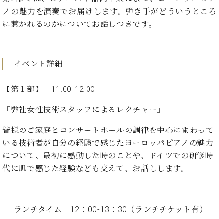
た
を
ラ
か
ヒ
ヒ
イ
ノの魅力を演奏でお届けします。弾き手がどういうところ
い！
作
ン
ら
シ
シ
ン・
録
る
に惹かれるのかについてお話しつきです。
ド
の
ュ
ュ
サ
音
こ
ヒ
お
タ
タ
ロ
し
と
ス
知
イ
イ
ン
た
ト
ら
ン
ン
イベント詳細
会
い！
音
リ
せ
レ
の
員
と
色
ー
(入
ジ
秘
い
【第１部】 11:00-12:00
と
荷
デ
密
う
ベ
タ
情
ン
音
方
「弊社女性技術スタッフによるレクチャー」
ヒ
ッ
報
ス
楽
は、
シ
チ
等)
ニ
家
お
皆様のご家庭とコンサートホールの調律を中心にまわって
ュ
ュ
達
近
いる技術者が自分の経験で感じたヨーロッパピアノの魅力
タ
ー
ベ
の
プ
く
C.
イ
について、最初に感動した時のことや、ドイツでの研修時
ス・
ヒ
声
レ
の
ベ
ン・
代に肌で感じた経験なども交えて、お話しします。
イ
シ
ス
直
ヒ
ジ
ベ
ュ
リ
営
シ
ベ
ャ
ン
タ
リ
店
ュ
ヒ
パ
ト
イ
ー
舗
タ
シ
ン
—–ランチタイム 12：00-13：30（ランチチケット有）
ン・
ス
ま