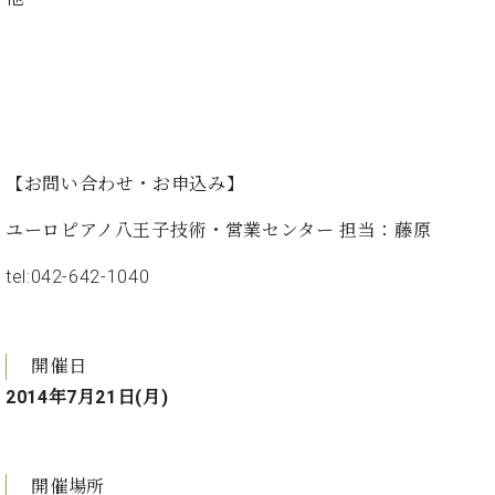
ン
迎。
サ
ベ
会
ベヒ
ー
C.
ヒ
社
シュ
ト
ベ
シ
案
ヒ
タイ
ュ
内
シ
タ
レ
ン・
ュ
イ
ッ
シュ
タ
お
ン・
ス
【お問い合わせ・お申込み】
イ
ーレ
問
シ
ン
ン
ユーロピアノ八王子技術・営業センター 担当：藤原
合
ュ
イ
音楽
コ
せ
ー
ベ
教室
ン
tel:042-642-1040
レ
ン
サ
ト
ー
納
ベ
ト
入
代
ヒ
開催日
グ
シ
実
理
ラ
2014年7月21日(月)
ュ
績
店
ン
タ
ホ
主
ド
イ
ー
催
ピ
ン
ル・
イ
開催場所
ア