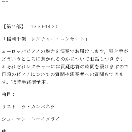
イ
ュ
ブ
—–
ジ
(お
で
ン
タ
ロ
正
ャ
知
コ
イ
グ
オンライン試弾
規
パ
ら
ン
ン
デ
ン
せ・
メルマガ登録
サ
の
【第２部】 13:30-14:30
ィ
の
メ
ー
音
ー
取
デ
「稲岡千架 レクチャー・コンサート」
趣
ト
色
ラ
り
ィ
味
/
ー・
組
ア
ヨーロッパピアノの魅力を演奏でお届けします。弾き手が
か
C.
取
ベ
み
情
ら
ベ
どういうところに惹かれるのかについてお話しつきです。
扱
ヒ
報)
本
ヒ
店
＊それぞれレクチャーには質疑応答の時間を設けますので
シ
格
シ
ピ
日頃のピアノについての質問や演奏者への質問もできま
ュ
的
ュ
ア
キ
タ
す。15時半終演予定。
に
タ
ノ
ャ
店
イ
学
イ
製
ン
舗・
ン
曲目：
ぶ
ン
造
ペ
サ
を
方
レ
番
ー
ロ
リスト ラ・カンパネラ
弾
ま
ジ
号
ン
ン・
く
で
デ
調
シューマン トロイメライ
前
大
ン
律
に
コ
歓
ス
他