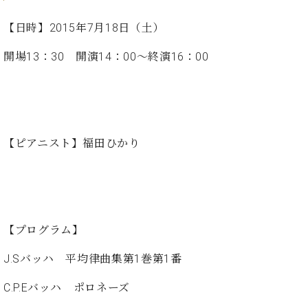
た
を
ラ
か
ヒ
ヒ
イ
い！
作
ン
ら
【日時】
2015年7月18日（土）
シ
シ
ン・
録
る
ド
の
ュ
ュ
サ
音
こ
ヒ
お
開場13：30 開演14：00～終演16：00
タ
タ
ロ
し
と
ス
知
イ
イ
ン
た
ト
ら
ン
ン
会
い！
音
リ
せ
レ
の
員
と
色
ー
(入
ジ
秘
い
と
荷
デ
密
う
ベ
【ピアニスト】福田ひかり
タ
情
ン
音
方
ヒ
ッ
報
ス
楽
は、
シ
チ
等)
ニ
家
お
ュ
ュ
達
近
タ
ー
ベ
の
プ
く
C.
イ
ス・
ヒ
声
レ
の
【プログラム】
ベ
ン・
イ
シ
ス
直
ヒ
ジ
ベ
ュ
リ
営
J.Sバッハ 平均律曲集第1巻第1番
シ
ベ
ャ
ン
タ
リ
店
ュ
ヒ
パ
ト
C.P.Eバッハ ポロネーズ
イ
ー
舗
タ
シ
ン
ン・
ス
ま