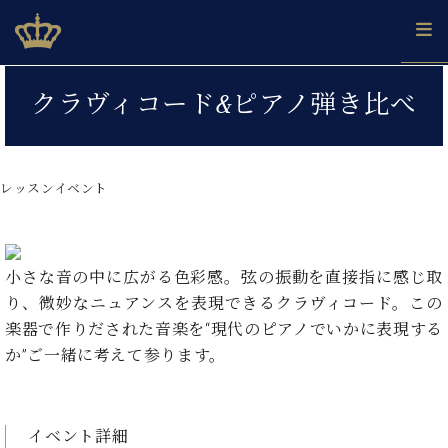
Skip
ベヒシュタインジャパン公式サイト
BECHSTEIN JAPAN Official Site
to
content
カ
クラヴィコード&ピアノ弾き比べ
タ
ベ
ベ
ド
メ
企
ロ
C.
ヒ
ヒ
イ
ル
業
グ
ベ
シ
シ
ツ
マ
情
ヒ
ュ
ュ
の
ガ
報
レッスンイベント
シ
タ
展
タ
名
会
ュ
イ
示
イ
器
員
採
タ
ン
ン
ベ
登
用
イ
で、
の
ヒ
録
小さな音の中に広がる色彩感。弦の振動を直接指に感じ取
情
ン
ピ
演
グ
シ
ご
り、微妙なニュアンスを表現できるクラヴィコード。この
報
コ
ア
奏
ラ
ュ
案
楽器で作りだされた音楽を“現代のピアノでいかに表現する
ン
ノ
し
ン
タ
内
か”ご一緒に考えて参ります。
サ
技
ベ
た
ド
イ
ー
術
ヒ
い！
ピ
ン
各
ト /
シ
学
ア
店
C.
ュ
び
ノ
イベント詳細
ブ
舗
ベ
ベ
タ