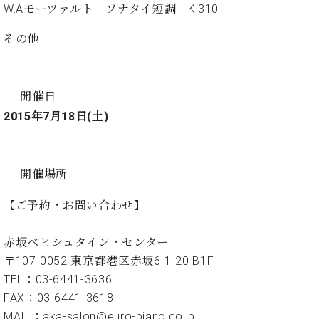
イ
ュ
ブ
W.Aモーツァルト ソナタイ短調 K.310
ジ
(お
で
ン
タ
ロ
正
ャ
知
コ
イ
グ
オンライン試弾
規
その他
パ
ら
ン
ン
デ
ン
せ・
メルマガ登録
サ
の
ィ
の
メ
ー
音
ー
取
デ
趣
ト
色
開催日
ラ
り
ィ
味
/
ー・
2015年7月18日(土)
組
ア
か
C.
取
ベ
み
情
ら
ベ
扱
ヒ
報)
本
ヒ
店
シ
格
シ
ピ
開催場所
ュ
的
ュ
ア
キ
タ
に
タ
ノ
ャ
【ご予約・お問い合わせ】
店
イ
学
イ
製
ン
舗・
ン
ぶ
ン
造
ペ
サ
赤坂ベヒシュタイン・センター
を
方
レ
番
ー
ロ
弾
〒107-0052 東京都港区赤坂6-1-20 B1F
ま
ジ
号
ン
ン・
く
TEL：03-6441-3636
で
デ
調
前
大
FAX：03-6441-3618
ン
律
に
コ
歓
ス
MAIL：aka-salon@euro-piano.co.jp