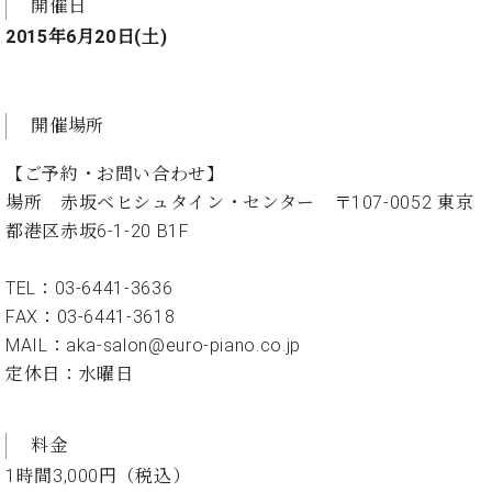
ン
開催日
迎。
サ
2015年6月20日(土)
ベ
会
ベヒ
ー
C.
ヒ
社
シュ
ト
ベ
シ
案
ヒ
タイ
ュ
内
シ
開催場所
タ
レ
ン・
ュ
イ
ッ
シュ
タ
【ご予約・お問い合わせ】
お
ン・
ス
イ
ーレ
場所 赤坂ベヒシュタイン・センター 〒107-0052 東京
問
シ
ン
ン
合
ュ
イ
音楽
都港区赤坂6-1-20 B1F
コ
せ
ー
ベ
教室
ン
レ
ン
TEL：03-6441-3636
サ
ト
FAX：03-6441-3618
ー
納
ベ
ト
MAIL：aka-salon@euro-piano.co.jp
入
代
ヒ
グ
定休日：水曜日
シ
実
理
ラ
ュ
績
店
ン
タ
ホ
主
ド
料金
イ
ー
催
ピ
ン
1時間3,000円（税込）
ル・
イ
ア