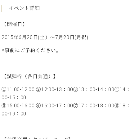
た
を
ラ
か
ヒ
ヒ
イ
い！
イベント詳細
作
ン
ら
シ
シ
ン・
録
る
ド
の
ュ
ュ
サ
音
こ
【開催日】
ヒ
お
タ
タ
ロ
し
と
ス
知
イ
イ
ン
た
2015年6月20日(土）～7月20日(月祝)
ト
ら
ン
ン
会
い！
音
リ
せ
レ
の
員
と
※事前にご予約ください。
色
ー
(入
ジ
秘
い
と
荷
デ
密
う
ベ
タ
情
ン
音
方
ヒ
ッ
報
ス
楽
は、
【試弾枠（各日共通）】
シ
チ
等)
ニ
家
お
ュ
ュ
達
近
①11:00-12:00 ②12:00-13：00③13：00-14：00④14：
タ
ー
ベ
の
プ
く
00-15：00
C.
イ
ス・
ヒ
声
レ
の
ベ
ン・
⑤15:00-16:00 ⑥16:00-17：00⑦17：00-18：00⑧18：
イ
シ
ス
直
ヒ
ジ
00-19：00
ベ
ュ
リ
営
シ
ベ
ャ
ン
タ
リ
店
ュ
ヒ
パ
ト
イ
ー
舗
タ
シ
ン
ン・
ス
ま