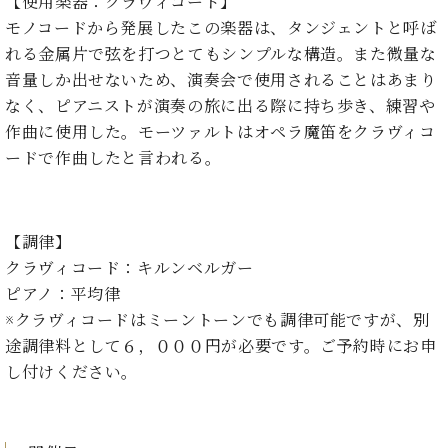
イ
ュ
ブ
【使用楽器：クラヴィコード】
ジ
(お
で
ン
タ
ロ
正
モノコードから発展したこの楽器は、タンジェントと呼ば
ャ
知
コ
イ
グ
オンライン試弾
規
れる金属片で弦を打つとてもシンプルな構造。また微量な
パ
ら
ン
ン
デ
音量しか出せないため、演奏会で使用されることはあまり
ン
せ・
メルマガ登録
サ
の
ィ
の
メ
なく、ピアニストが演奏の旅に出る際に持ち歩き、練習や
ー
音
ー
取
デ
作曲に使用した。モーツァルトはオペラ魔笛をクラヴィコ
趣
ト
色
ラ
り
ィ
味
/
ードで作曲したと言われる。
ー・
組
ア
か
C.
取
ベ
み
情
ら
ベ
扱
ヒ
報)
本
ヒ
店
シ
【調律】
格
シ
ピ
ュ
的
ュ
ア
キ
クラヴィコード：キルンベルガー
タ
に
タ
ノ
ャ
店
ピアノ：平均律
イ
学
イ
製
ン
舗・
ン
※クラヴィコードはミーントーンでも調律可能ですが、別
ぶ
ン
造
ペ
サ
を
途調律料として６，０００円が必要です。ご予約時にお申
方
レ
番
ー
ロ
弾
し付けください。
ま
ジ
号
ン
ン・
く
で
デ
調
前
大
ン
律
に
コ
歓
ス