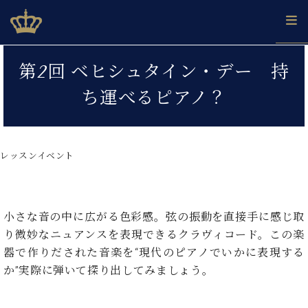
Skip
ベヒシュタインジャパン公式サイト
BECHSTEIN JAPAN Official Site
to
content
カ
第2回 ベヒシュタイン・デー 持
タ
ベ
ベ
ド
メ
企
ロ
ち運べるピアノ？
C.
ヒ
ヒ
イ
ル
業
グ
ベ
シ
シ
ツ
マ
情
ヒ
ュ
ュ
の
ガ
報
シ
タ
展
タ
名
会
ュ
レッスンイベント
イ
示
イ
器
員
採
タ
ン
ン
ベ
登
用
イ
で、
の
ヒ
録
情
ン
ピ
演
グ
シ
ご
報
コ
小さな音の中に広がる色彩感。弦の振動を直接手に感じ取
ア
奏
ラ
ュ
案
ン
ノ
し
り微妙なニュアンスを表現できるクラヴィコード。この楽
ン
タ
内
サ
技
ベ
た
ド
イ
器で作りだされた音楽を“現代のピアノでいかに表現する
ー
術
ヒ
い！
ピ
ン
か”実際に弾いて探り出してみましょう。
各
ト /
シ
学
ア
店
C.
ュ
び
ノ
ブ
舗
ベ
ベ
タ